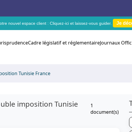
Je déc
tre nouvel espace client :
Cliquez-ici
et laissez-vous guider.
urisprudence
Cadre législatif et réglementaire
Journaux Offic
osition Tunisie France
uble imposition Tunisie
1
document(s)