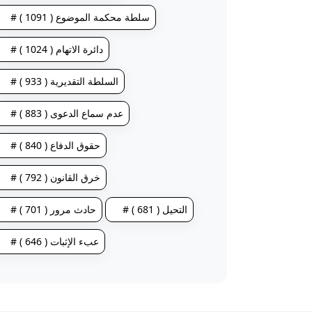
# سلطة محكمة الموضوع ( 1091 )
# دائرة الاتهام ( 1024 )
# السلطة التقديرية ( 933 )
# عدم سماع الدعوى ( 883 )
# حقوق الدفاع ( 840 )
# خرق القانون ( 792 )
# التحيل ( 681 )
# حادث مرور ( 701 )
# عبء الإثبات ( 646 )