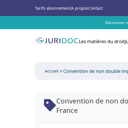
Tarifs abonnement
A propos
Contact
Découvrez vo
Les matières du droit
J
Convention de non double imp
Accueil
Convention de non do
France