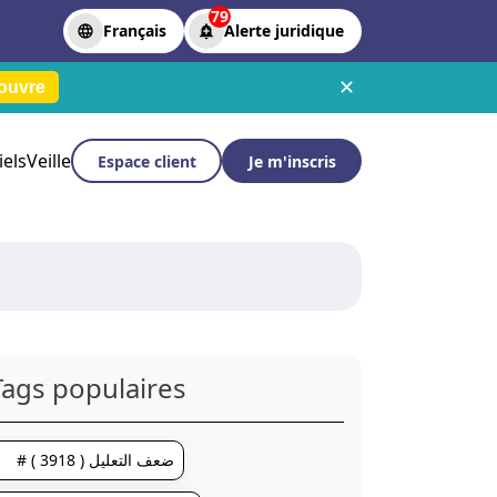
79
Français
Alerte juridique
✕
ouvre
iels
Veille
Espace client
Je m'inscris
Tags populaires
# ضعف التعليل ( 3918 )