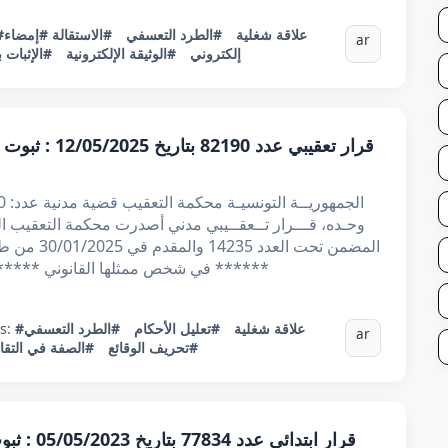
#علاقة شغلية
#الطرد التعسفي
#الاستقالة
#إمضاء
ar
إلكتروني
#الوثيقة الإلكترونية
#الإثبات ب
قرار تعقيبي عد
وحـده، قـــرار تــعقــيبي مدني أصدرت محكمة التعقيب ال
المضمن تحت 
***** في شخص ممثلها القانوني ***** في حق موكلته ***** مقرها الاجتماعي ب*
#علاقة شغلية
#تعليل الأحكام
#الطرد التعسفي
s:
ar
#تحريف الوقائع
#الصفة في التق
قرار ابتد