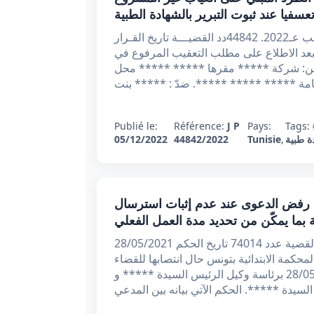
عسفيا عند ثبوت التبرير بالشهادة الطبية
ر/ ر الجمهوريــة التونسيــة وزارة العـدل محكمــة التعقيــب عـ2022. 44842دد القضيـــة تاريخ القـرار
لاتي : بعد الاطلاع على مطلب التعقيب المرفوع في
ـابـة عــن: شركة ***** مقرها ***** ***** محل
Publié le:
Référence:
J P
Pays:
Tags:
 طبية
,
Tunisie
44842/2022
05/12/2022
ر ابتدائي عدد 74014 بتاريخ 28/05/2021 : رفض الدعوى عند عدم إثبات استرسال
ة بما يمكّن من تحديد مدة العمل الفعلي
الجمهورية التونسية وزارة العدل المحكمة الابتدائية بتونس القضية عدد 74014 تاريخ الحكم 28/05/2021
لمحكمة الابتدائية بتونس حال انتصابها للقضاء
في المادة الشغلية بجلستها العلنية المنعقدة يوم 28/05/2021 برئاسة وكيل الرئيس السيدة ***** و
لسيدة *****. الحكم الآتي بيانه بين المدعي