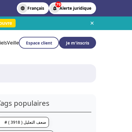
79
Français
Alerte juridique
✕
ouvre
iels
Veille
Espace client
Je m'inscris
Tags populaires
# ضعف التعليل ( 3918 )