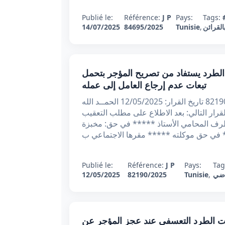
Publié le:
Référence:
J P
Pays:
Tags:
القرائن
,
Tunisie
84695/2025
14/07/2025
د 82190 بتاريخ 12/05/2025 : ثبوت الطرد يستفاد من تصريح المؤجر بتحمل
تبعات عدم إرجاع العامل إلى عمله
الجمهوريــة التونسيـة محكمة التعقيب قضية مدنية عدد: 82190 تاريخ القرار: 12/05/2025 الحمــد الله
قرار التالي: بعد الاطلاع على مطلب التعقيب
العدد 14235 والمقدم في 30/01/2025 من طرف المحامي الأستاذ ***** في حق: مخبزة
Publié le:
Référence:
J P
Pays:
Tag
اضي
,
Tunisie
82190/2025
12/05/2025
ائي عدد 77834 بتاريخ 05/05/2023 : ثبوت الطرد التعسفي عند عجز المؤجر عن