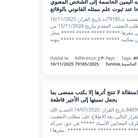
 عدد 79185 بتاريخ 10/11/2025 : توجيه اليمين الحاسمة إلى الشخص المعنوي
عند ثبوت علم ممثله القانوني بالوقائع
الجمهوريـة التونسيـــة وزارة العدل محكمة التعقيب القضية عـ79185دد تاريخ القرار: 10/11/2025
أصدرت محكمة التعقيب القرار الاتي: بعد الاطلاع على مطلب التعقيب المقدم بتاريخ 15/11/2024 من
ي مقرها ***** ***** ***** ***** محل
ئن بمكتبه ***** ***** ***** ***** ينوبه
Publié le:
Référence:
J P
Pays:
Tags:
#
 الحاسمة
,
Tunisie
79185/2025
10/11/2025
قيبي عدد 84695 بتاريخ 14/07/2025 : الاستقالة لا تنتج أثرها إلا بكتب ممضى بما
يجعل نسبتها إلى الأجير قاطعة
الجمهوريــة التونسيـة محكمة التعقيب قضية مدنية عدد: 84695 تاريخ القرار: 14/07/2025 الحمــد الله
قرار التالي: بعد الاطلاع على مطلب التعقيب
 العدد 56500 والمقدم في 18/04/2025 من طرف المحامي الأستاذ ***** في حق: شركة
*** ***** ***** ***** *****، مقرها ا