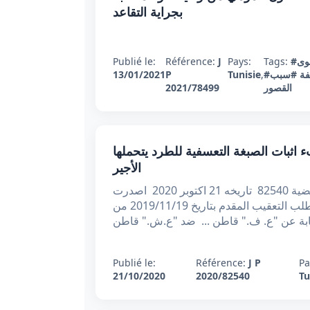
بجراية التقاعد
وى
Tags:
Pays:
J
Référence:
Publié le:
فة
#سبب
,
Tunisie
P
13/01/2021
القصور
2021/78499
ي عدد 82540 بتاريخ 21 أكتوبر 2020 : عبء اثبات الصبغة التعسفية للطرد يتحملها
الأجير
الجمهورية التونسية وزارة العدل محكمة التعقيب عدد القضية 82540 تاريخه 21 اکتوبر 2020 اصدرت
محكمة التعقيب القرار الاتي بعد الاطلاع على مطلب التعقيب المقدم بتاريخ 2019/11/19 من
Publié le:
Référence:
J P
Pa
21/10/2020
2020/82540
Tu