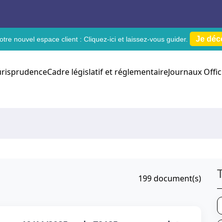
Je déc
tre nouvel espace client :
Cliquez-ici
et laissez-vous guider.
urisprudence
Cadre législatif et réglementaire
Journaux Offic
199
document(s)