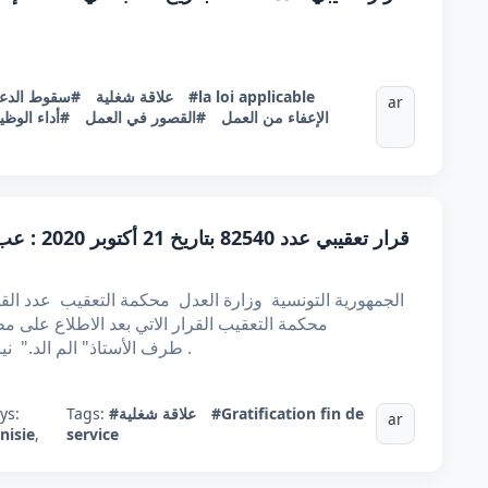
#la loi applicable
#علاقة شغلية
#سقوط الدع
ar
#الإعفاء من العمل
#القصور في العمل
#أداء الوظي
قرار تعقيب
طرف الأستاذ" الم الد." نيابة عن "ع. ف." قاطن ... ضد "ع.ش." قاطن .
#Gratification fin de
#علاقة شغلية
Tags:
ys:
ar
nisie
,
service