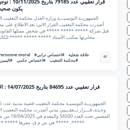
قرار تعقيبي
يكون صحيحا 
قبل شركة ***** ***** ***** في شخص ممثلها القانون
مخابرتها بمكتب الأستاذ ***** ***** ***** الكا
#علاقة شغلية
#اختصاص ترابي
Personne moral
ar
#محكمة التعقيب
#اختصاص حكمي
#اليمين
قرار تع
وحـده، قـــرار تــعقــيبي مدني أصدرت محكمة التعقيب ال
المضمن تحت
*****، ***** في ش م ق، مقرها ***** **