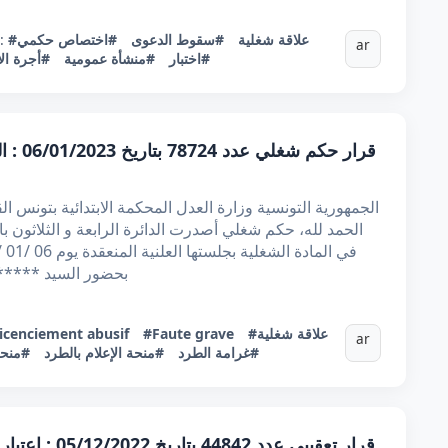
#علاقة شغلية
#سقوط الدعوى
#اختصاص حكمي
:
ar
#اختبار
#منشأة عمومية
#أجرة الا
قرار ح
الحمد لله، حكم شغلي أصدرت الدائرة الرابعة و الثلاثون با
بحضور السيد ***** 
#علاقة شغلية
#Faute grave
icenciement abusif
ar
#غرامة الطرد
#منحة الإعلام بالطرد
#منحة 
قرار تعقيبي عد