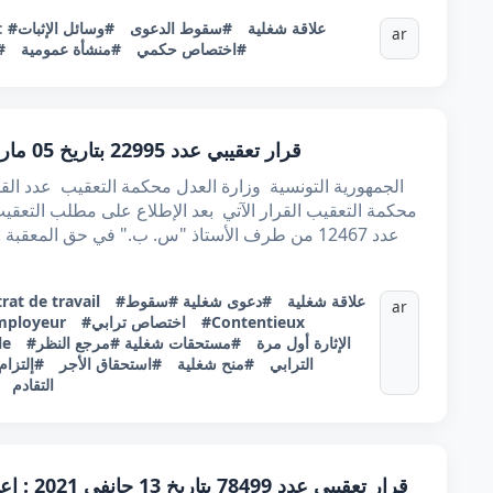
#علاقة شغلية
#سقوط الدعوى
#وسائل الإثبات
:
ar
#اختصاص حكمي
#منشأة عمومية
#
قرار تعقيبي عدد 22995 بتاريخ 05 مارس 2021 : نزاع شغلي - المطالبة بالأجر
عدد 12467 من طرف الأستاذ "س. ب." في حق المعقبة : الشركة السياحية **** في ش م ق محل م
#علاقة شغلية
#دعوى شغلية
#سقوط
rat de travail
ar
#Contentieux
#اختصاص ترابي
mployeur
#الإثارة أول مرة
#مستحقات شغلية
#مرجع النظر
le
الترابي
#منح شغلية
#استحقاق الأجر
#إلتزام 
التقادم
قرار تعق