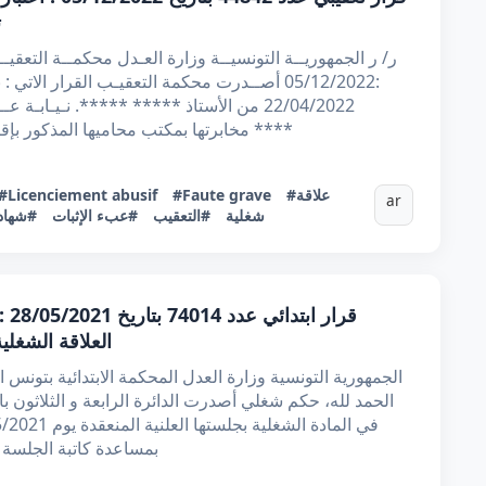
ت
:05/12/2022 أصــدرت محكمة التعقيـب القرار ا
22/04/2022 من الأستاذ ***** *****. نـي
مخابرتها بمكتب محاميها المذكور بإقامة ***** ***** *****. ضدّ : ***** بنت ****
#علاقة
#Faute grave
#Licenciement abusif
ar
شغلية
#التعقيب
#عبء الإثبات
#شهادة
قرا
العلاقة الشغلي
الحمد لله، حكم شغلي أصدرت الدائرة الرابعة و الثلاثون با
بمساعدة كاتبة الجلسة ا