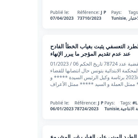
Publié le:
Référence:
J P
Pays:
Tags
ختبار
,
Tunisie
73710/2023
07/04/2023
كم شغلي عدد 78724 بتاريخ 06/01/2023 : الطرد التعسفي يثبت بغياب الخطأ الفادح
عند عدم تقديم المؤجر ما يبرر الإنهاء
الجمهورية التونسية وزارة العدل المحكمة الابتدائية بتونس القضية عدد 78724 تاريخ الحكم 06 / 01/2023
لمحكمة الابتدائية بتونس حال انتصابها للقضاء
في المادة الشغلية بجلستها العلنية المنعقدة يوم 06 /01 /2023 برئاسة وكيل الرئيس السيدة ***** و
ممثل العملة و السيد ***** ممثل الأعراف
Publié le:
Référence:
J P
Pays:
Tags:
#L
الانتاجية
,
Tunisie
78724/2023
06/01/2023
د 44842 بتاريخ 05/12/2022 : اعتبار الطرد المبني على الغياب غير المشروع