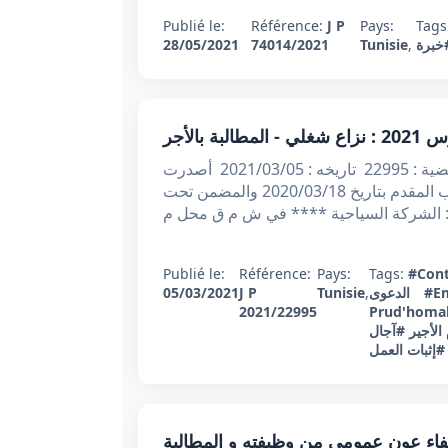
Publié le:
Référence:
J P
Pays:
Tags
خبرة
,
Tunisie
74014/2021
28/05/2021
الجمهورية التونسية وزارة العدل محكمة التعقيب عدد القضية : 22995 تاريخه : 2021/03/05 أصدرت
محكمة التعقيب القرار الآتي بعد الإطلاع على مطلب التعقيب المقدم بتاريخ 2020/03/18 والمضمن تحت
Publié le:
Référence:
Pays:
Tags:
#Cont
#E
الدعوى
,
Tunisie
J P
05/03/2021
2021/22995
Prud'homa
الأجير
#آجال
#إثبات العمل
يبي عدد 78499 بتاريخ 13 جانفي 2021 : إعفاء عون عمومي من وظيفته و المطالبة