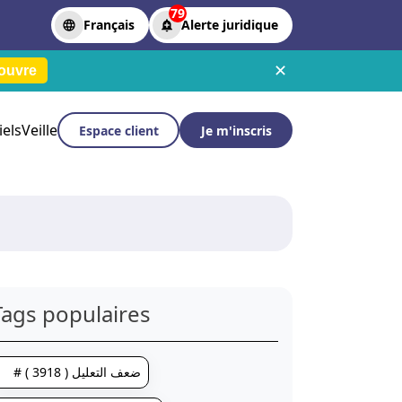
79
Français
Alerte juridique
✕
ouvre
iels
Veille
Espace client
Je m'inscris
Tags populaires
# ضعف التعليل ( 3918 )