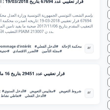
قرار ت
ل
بإسم الشعب التونسي الجمهورية التونسية وزارة العدل محك :
قرار تعقيبي 2018-03-19 :تاريخه أصد
التعقيب المقدم بتاريخ 2017/11/06
التعقيب الأستاذ ***** صاحب المعرف الجبائي ع 2000 PIAIM 213007 ـدد ن
ommage d’intérêt
#الدخل الفعلي
#محكمة الإحالة
ar
#مجلة التأمين
#الضرر الاقتصادي
حجية ا
قرار تعقيبي عدد 29451 بتاريخ 16 مارس 2016 : التعويض عن الضرر المهني
:
#الدخل السنوي
#مقاييس التعويض
#شروط التعويض
ar
#الدخل الفعلي
تعاطي نشاط م