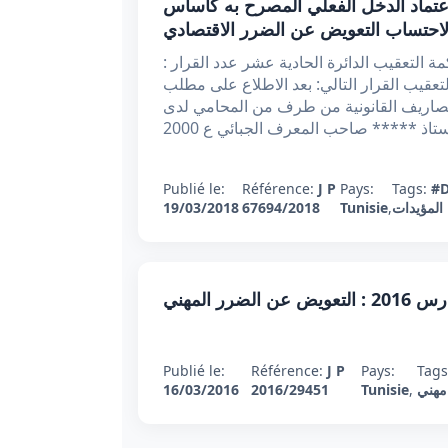
عقيبي عدد 67694 بتاريخ 19/03/2018 : اعتماد الدخل الفعلي المصرح به كأساس
احتساب التعويض عن الضرر الاقتصادي
مة التعقيب الدائرة الحادية عشر عدد القرار
67694 رت محكمة التعقيب القرار التالي: بعد الاطلاع على مطلب
 صحبة ما يفيد تامين المصاريف القانونية من طرف من المحامي لدى
Publié le:
Référence:
J P
Pays:
Tags:
#D
19/03/2018
67694/2018
Tunisie
,
#لمؤيدات
Publié le:
Référence:
J P
Pays:
Tags
16/03/2016
2016/29451
Tunisie
,
#هني