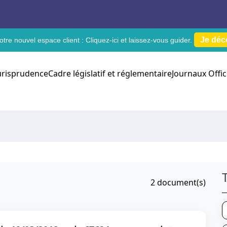
Je déc
tre nouvel espace client :
Cliquez-ici
et laissez-vous guider.
urisprudence
Cadre législatif et réglementaire
Journaux Offic
2
document(s)