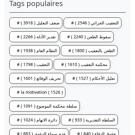
Tags populaires
# التعقيب الجزائي ( 2546 )
# ضعف التعليل ( 3918 )
# سقوط الطعن ( 2240 )
# تقدير الأدلة ( 2266 )
# الطعن بالتعقيب ( 1800 )
# النظام العام ( 1938 )
# محكمة التعقيب ( 1610 )
# التعقيب ( 1798 )
# تعليل الأحكام ( 1527 )
# تحريف الوقائع ( 1601 )
# la motivation ( 1526 )
# سلطة محكمة الموضوع ( 1091 )
# السلطة التقديرية ( 933 )
# دائرة الاتهام ( 1024 )
# حقوق الدفاع ( 840 )
# عدم سماع الدعوى ( 883 )