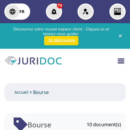
79
FR
Découvrez votre nouvel espace client :
Cliquez-ici
et
laissez-vous guider.
✕
Je découvre
Bourse
Accueil
Bourse
10
document(s)