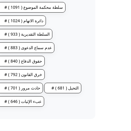
# سلطة محكمة الموضوع ( 1091 )
# دائرة الاتهام ( 1024 )
# السلطة التقديرية ( 933 )
# عدم سماع الدعوى ( 883 )
# حقوق الدفاع ( 840 )
# خرق القانون ( 792 )
# التحيل ( 681 )
# حادث مرور ( 701 )
# عبء الإثبات ( 646 )