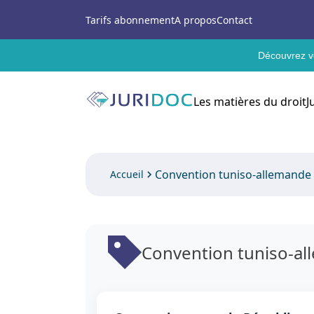
Tarifs abonnement
A propos
Contact
Découvrez vo
Les matières du droit
J
Convention tuniso-allemande
Accueil
Convention tuniso-a