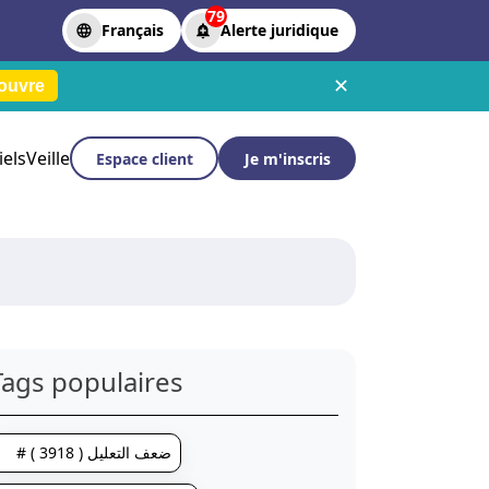
79
Français
Alerte juridique
✕
ouvre
iels
Veille
Espace client
Je m'inscris
Tags populaires
# ضعف التعليل ( 3918 )