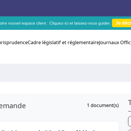
Je déc
tre nouvel espace client :
Cliquez-ici
et laissez-vous guider.
urisprudence
Cadre législatif et réglementaire
Journaux Offic
llemande
1
document(s)