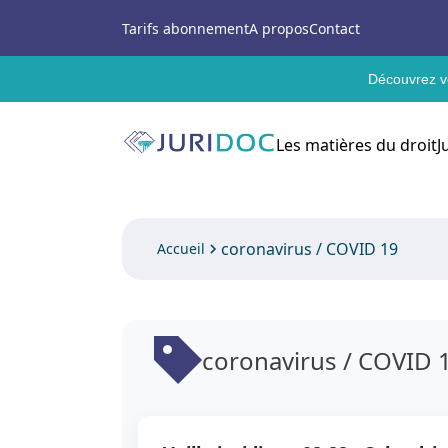
Tarifs abonnement
A propos
Contact
Découvrez vo
Les matières du droit
J
coronavirus / COVID 19
Accueil
coronavirus / COVID 