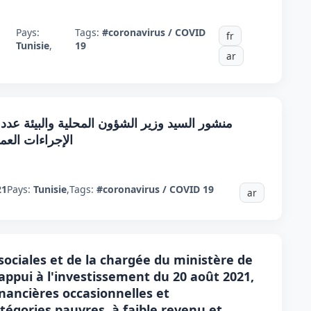
Pays:
Tags:
#coronavirus / COVID
fr
Tunisie
,
19
ar
الإجراءات العملية 
21
Pays:
Tunisie
,
Tags:
#coronavirus / COVID 19
ar
sociales et de la chargée du ministère de
’appui à l'investissement du 20 août 2021,
inancières occasionnelles et
tégories pauvres, à faible revenu et