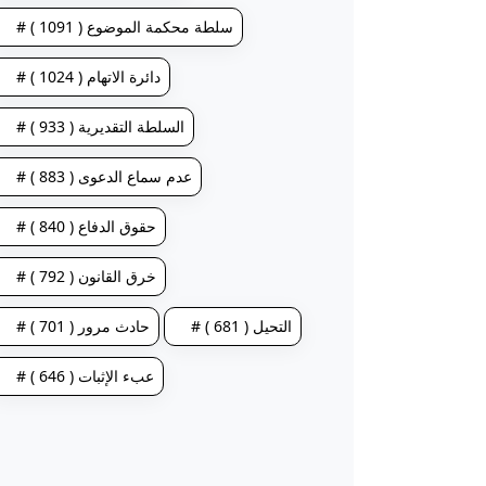
# سلطة محكمة الموضوع ( 1091 )
# دائرة الاتهام ( 1024 )
# السلطة التقديرية ( 933 )
# عدم سماع الدعوى ( 883 )
# حقوق الدفاع ( 840 )
# خرق القانون ( 792 )
# التحيل ( 681 )
# حادث مرور ( 701 )
# عبء الإثبات ( 646 )