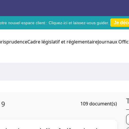
Je déc
tre nouvel espace client :
Cliquez-ici
et laissez-vous guider.
urisprudence
Cadre législatif et réglementaire
Journaux Offic
19
109
document(s)