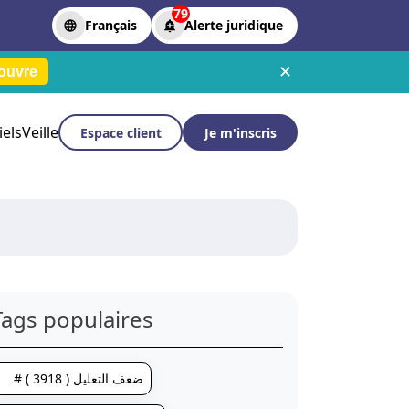
79
Français
Alerte juridique
✕
ouvre
iels
Veille
Espace client
Je m'inscris
Tags populaires
# ضعف التعليل ( 3918 )