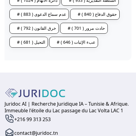
# السلطة التقديرية ( 933 )
# دائرة الاتهام ( 1024 )
# حقوق الدفاع ( 840 )
# عدم سماع الدعوى ( 883 )
# حادث مرور ( 701 )
# خرق القانون ( 792 )
# عبء الإثبات ( 646 )
# التحيل ( 681 )
Juridoc AI | Recherche Juridique IA – Tunisie & Afrique.
Immeuble l'étoile du Lac passage du Lac Volta LAC 1
+216 99 313 253
contact@juridoc.tn