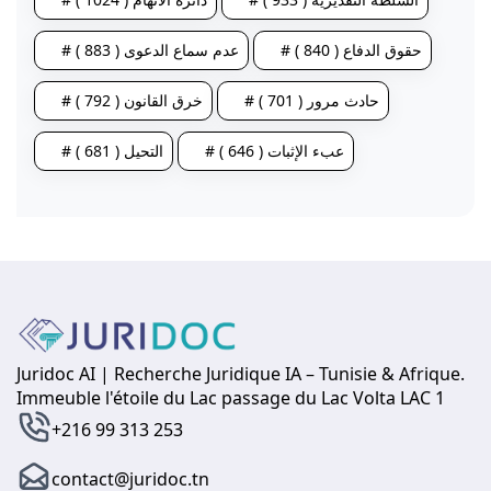
# حقوق الدفاع ( 840 )
# عدم سماع الدعوى ( 883 )
# حادث مرور ( 701 )
# خرق القانون ( 792 )
# عبء الإثبات ( 646 )
# التحيل ( 681 )
Juridoc AI | Recherche Juridique IA – Tunisie & Afrique.
Immeuble l'étoile du Lac passage du Lac Volta LAC 1
+216 99 313 253
contact@juridoc.tn