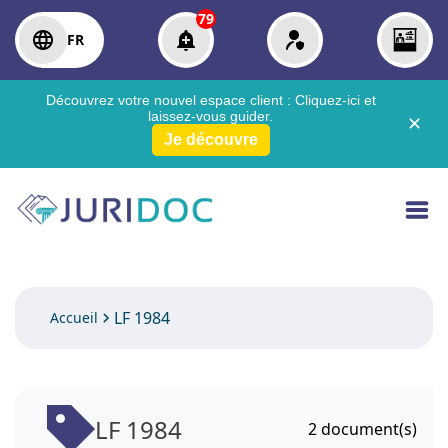
79
FR
Découvrez votre nouvel espace client :
Cliquez-ici
et
laissez-vous guider.
✕
Je découvre
LF 1984
Accueil
LF 1984
2
document(s)