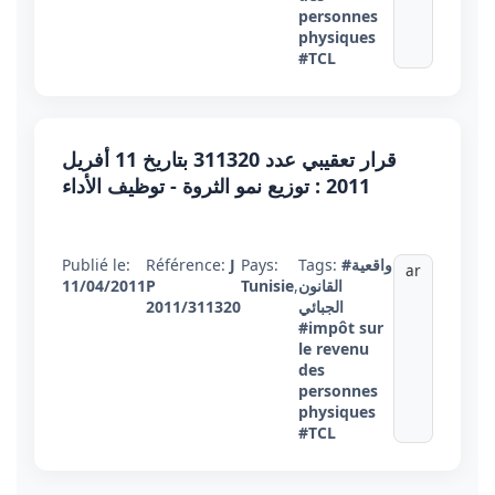
personnes
physiques
#TCL
قرار تعقيبي عدد 311320 بتاريخ 11 أفريل
2011 : توزيع نمو الثروة - توظيف الأداء
#واقعية
Tags:
Pays:
J
Référence:
Publié le:
ar
القانون
,
Tunisie
P
11/04/2011
الجبائي
2011/311320
#impôt sur
le revenu
des
personnes
physiques
#TCL