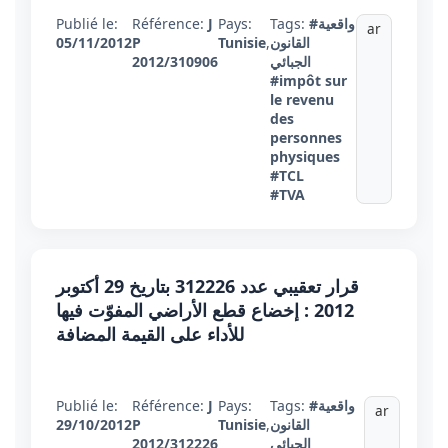
#واقعية
Tags:
Pays:
J
Référence:
Publié le:
ar
القانون
,
Tunisie
P
05/11/2012
الجبائي
2012/310906
#impôt sur
le revenu
des
personnes
physiques
#TCL
#TVA
قرار تعقيبي عدد 312226 بتاريخ 29 أكتوبر
2012 : إخضاع قطع الأراضي المفوّت فيها
للأداء على القيمة المضافة
#واقعية
Tags:
Pays:
J
Référence:
Publié le:
ar
القانون
,
Tunisie
P
29/10/2012
الجبائي
2012/312226