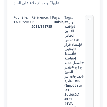
عليها". وبعد الإطلاع على الحك
Publié le:
Référence:
J
Pays:
Tags:
ar
#جباية
,
Tunisie
P
17/10/2011
#واقعية
2011/311785
القانون
الجبائي
#إختصاص
#إمضاء قرار
التوظيف
#أقساط
إحتياطية
#الفصل 38 م
ح ! ج
#تقدير
الحجج
#تصرفات غير
#IS
عادية
(Impôt sur
les
Sociétés)
#TCL
#TVA