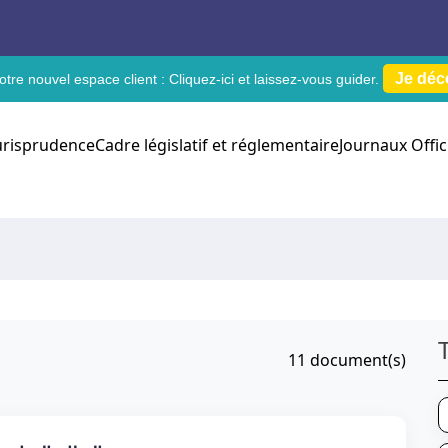
Je déc
tre nouvel espace client :
Cliquez-ici
et laissez-vous guider.
urisprudence
Cadre législatif et réglementaire
Journaux Offic
11
document(s)