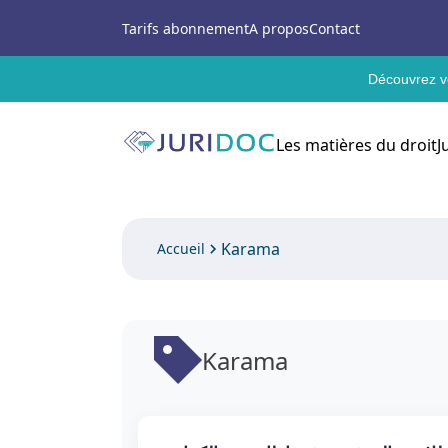
Tarifs abonnement
A propos
Contact
Découvrez vo
Les matières du droit
J
Karama
Accueil
Karama