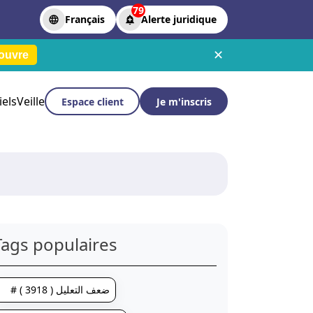
79
Français
Alerte juridique
✕
ouvre
iels
Veille
Espace client
Je m'inscris
Tags populaires
# ضعف التعليل ( 3918 )