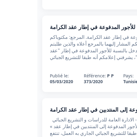
 للأجور المدفوعة في إطار عقد الكرامة
وعة في إطار عقد الكرامة. المرجع: مكتوباكم
 17 فيفري 2020 تبعا لمكتوبيكم المشار إليهما بالمرجع أعلاه والذين طلبتم
خل بالنسبة للأجور المدفوعة في إطار "عقد
، يشرفني إعلامكم أنه طبقا للتشريع الجبائي
Publié le:
Référence:
P P
Pays:
05/03/2020
373/2020
Tunisi
وعة إلى المنتدبين في إطار عقد الكرامة
مذكرة خاصة عدد 2338 بتاريخ 3 جويلية 2019 - الادارة العامة للدراسات و التشريع الجبائي ( DGELF )
« تبعا لمكتوبكم المتضمّن طلب معرفة النظام الجبائي للأجور المدفوعة إلى المنتدبين في إطار عقد
رّفني إعلامكم أنه طبقا للتشريع الجبائي الجاري به العمل، تنتفع