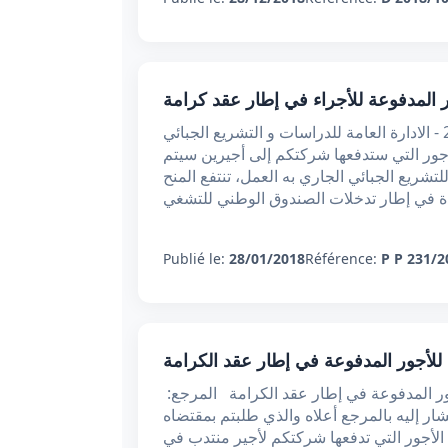
ور المدفوعة للأجراء في إطار عقد كرامة
مذكرة خاصة عدد 231 بتاريخ 28 جانفي 2018 - الادارة العامة للدراسات و التشريع الجبائي ( DGELF ) «
أجور التي ستدفعها شركتكم إلى أجيرين سيتم
تشريع الجبائي الجاري به العمل، تنتفع المنح
ة في إطار تدخلات الصندوق الوطني للتشغي
Publié le:
28/01/2018
Référence:
P P 231/2
 للأجور المدفوعة في إطار عقد الكرامة
من وزير المالية إلى الموضوع: النظام الجبائي للأجور المدفوعة في إطار عقد الكرامة المرجع:
بر 2017 تبعا لمكتوبكم المشار إليه بالمرجع أعلاه والذي طلبتم بمقتضاه
لأجور التي تدفعها شركتكم لأجير منتدب في