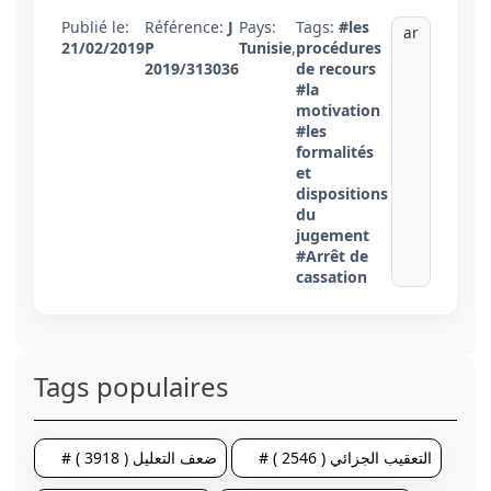
Publié le:
Référence:
J
Pays:
Tags:
#les
ar
21/02/2019
P
Tunisie
,
procédures
2019/313036
de recours
#la
motivation
#les
formalités
et
dispositions
du
jugement
#Arrêt de
cassation
Tags populaires
# ضعف التعليل ( 3918 )
# التعقيب الجزائي ( 2546 )