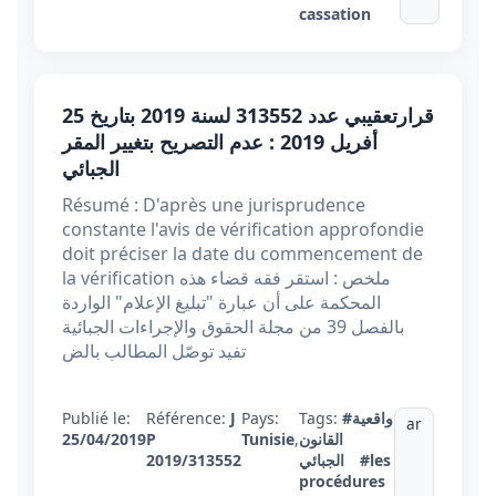
cassation
قرارتعقيبي عدد 313552 لسنة 2019 بتاريخ 25
أفريل 2019 : عدم التصريح بتغيير المقر
الجبائي
Résumé : D'après une jurisprudence
constante l'avis de vérification approfondie
doit préciser la date du commencement de
la vérification ملخص : استقر فقه قضاء هذه
المحكمة على أن عبارة "تبليغ الإعلام" الواردة
بالفصل 39 من مجلة الحقوق والإجراءات الجبائية
تفيد توصّل المطالب بالض
Publié le:
Référence:
J
Pays:
Tags:
#واقعية
ar
25/04/2019
P
Tunisie
,
القانون
2019/313552
الجبائي
#les
procédures