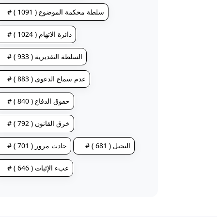
# سلطة محكمة الموضوع ( 1091 )
# دائرة الاتهام ( 1024 )
# السلطة التقديرية ( 933 )
# عدم سماع الدعوى ( 883 )
# حقوق الدفاع ( 840 )
# خرق القانون ( 792 )
# التحيل ( 681 )
# حادث مرور ( 701 )
# عبء الإثبات ( 646 )