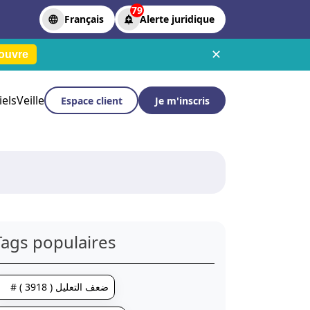
79
Français
Alerte juridique
✕
ouvre
iels
Veille
Espace client
Je m'inscris
Tags populaires
# ضعف التعليل ( 3918 )