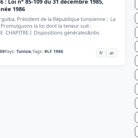
6 : Loi n° 85-109 du 31 décembre 1985,
année 1986
uiba, Président de la République tunisienne ; La
romulguons la loi dont la teneur suit :
 CHAPITRE I Dispositions générales&nbs
109
Pays:
Tunisie
,
Tags:
#LF 1986
fr
ar