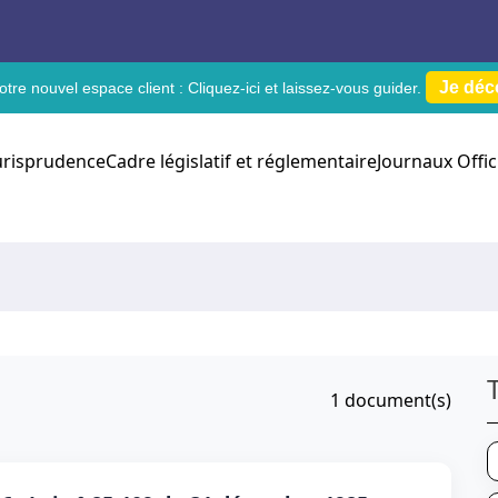
Je déc
tre nouvel espace client :
Cliquez-ici
et laissez-vous guider.
urisprudence
Cadre législatif et réglementaire
Journaux Offic
1
document(s)