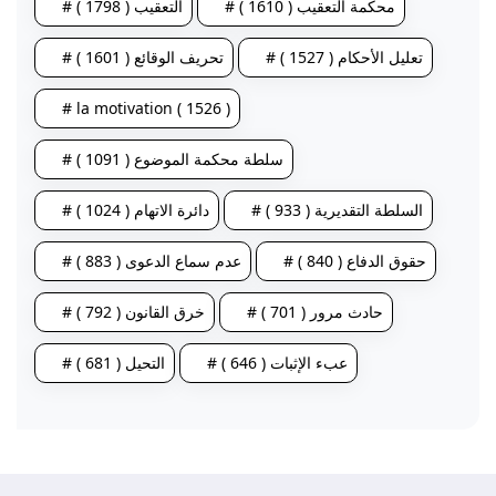
# محكمة التعقيب ( 1610 )
# التعقيب ( 1798 )
# تعليل الأحكام ( 1527 )
# تحريف الوقائع ( 1601 )
# la motivation ( 1526 )
# سلطة محكمة الموضوع ( 1091 )
# السلطة التقديرية ( 933 )
# دائرة الاتهام ( 1024 )
# حقوق الدفاع ( 840 )
# عدم سماع الدعوى ( 883 )
# حادث مرور ( 701 )
# خرق القانون ( 792 )
# عبء الإثبات ( 646 )
# التحيل ( 681 )