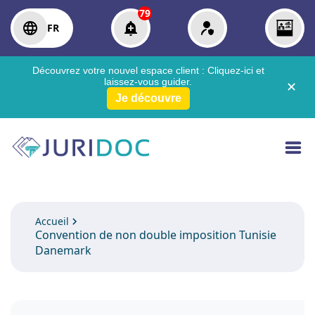
79
FR
Découvrez votre nouvel espace client :
Cliquez-ici
et
laissez-vous guider.
✕
Je découvre
Accueil
Convention de non double imposition Tunisie
Danemark