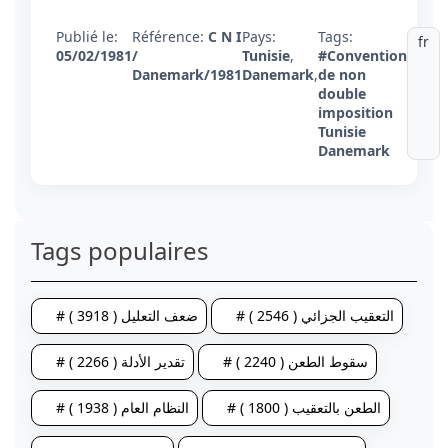
Publié le:
Référence:
C N I
Pays:
Tags:
fr
05/02/1981
/
Tunisie
,
#Convention
Danemark/1981
Danemark
,
de non
double
imposition
Tunisie
Danemark
Tags populaires
# التعقيب الجزائي ( 2546 )
# ضعف التعليل ( 3918 )
# سقوط الطعن ( 2240 )
# تقدير الأدلة ( 2266 )
# الطعن بالتعقيب ( 1800 )
# النظام العام ( 1938 )