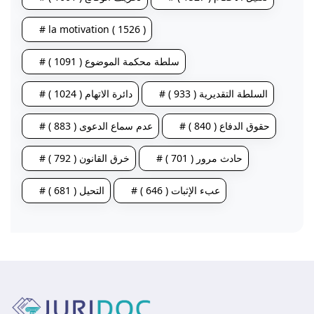
# la motivation ( 1526 )
# سلطة محكمة الموضوع ( 1091 )
# السلطة التقديرية ( 933 )
# دائرة الاتهام ( 1024 )
# حقوق الدفاع ( 840 )
# عدم سماع الدعوى ( 883 )
# حادث مرور ( 701 )
# خرق القانون ( 792 )
# عبء الإثبات ( 646 )
# التحيل ( 681 )