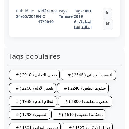
Publié le:
Référence:
Pays:
Tags:
#LF
fr
24/05/2019
N C
Tunisie
,
2019
17/2019
#المعاملات
ar
المالية نقدا
Tags populaires
# التعقيب الجزائي ( 2546 )
# ضعف التعليل ( 3918 )
# سقوط الطعن ( 2240 )
# تقدير الأدلة ( 2266 )
# الطعن بالتعقيب ( 1800 )
# النظام العام ( 1938 )
# محكمة التعقيب ( 1610 )
# التعقيب ( 1798 )
# تعليل الأحكام ( 1527 )
# تحريف الوقائع ( 1601 )