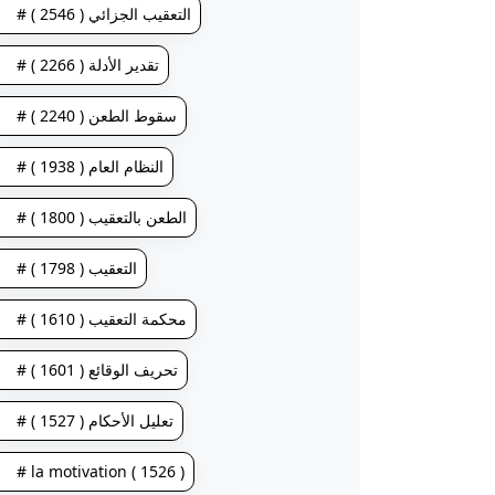
# التعقيب الجزائي ( 2546 )
# تقدير الأدلة ( 2266 )
# سقوط الطعن ( 2240 )
# النظام العام ( 1938 )
# الطعن بالتعقيب ( 1800 )
# التعقيب ( 1798 )
# محكمة التعقيب ( 1610 )
# تحريف الوقائع ( 1601 )
# تعليل الأحكام ( 1527 )
# la motivation ( 1526 )