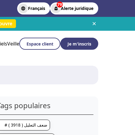
79
Français
Alerte juridique
✕
ouvre
iels
Veille
Espace client
Je m'inscris
Tags populaires
# ضعف التعليل ( 3918 )