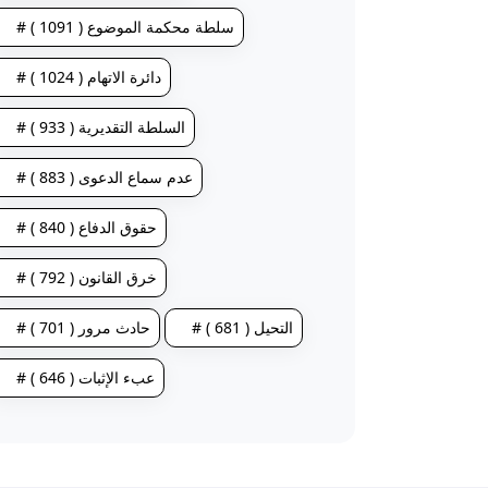
# سلطة محكمة الموضوع ( 1091 )
# دائرة الاتهام ( 1024 )
# السلطة التقديرية ( 933 )
# عدم سماع الدعوى ( 883 )
# حقوق الدفاع ( 840 )
# خرق القانون ( 792 )
# التحيل ( 681 )
# حادث مرور ( 701 )
# عبء الإثبات ( 646 )