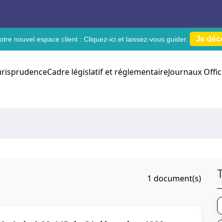
Je déc
tre nouvel espace client :
Cliquez-ici
et laissez-vous guider.
urisprudence
Cadre législatif et réglementaire
Journaux Offic
1
document(s)