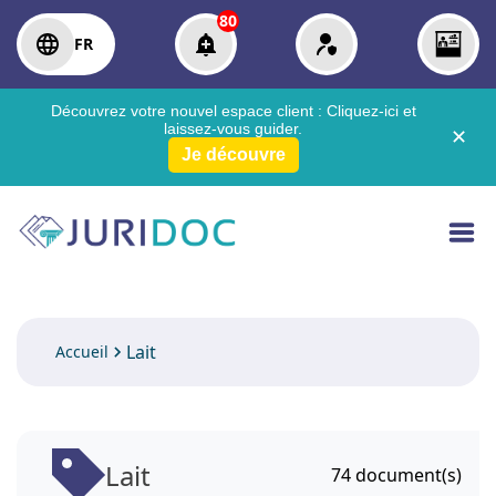
80
FR
Découvrez votre nouvel espace client :
Cliquez-ici
et
laissez-vous guider.
✕
Je découvre
Lait
Accueil
Lait
74
document(s)