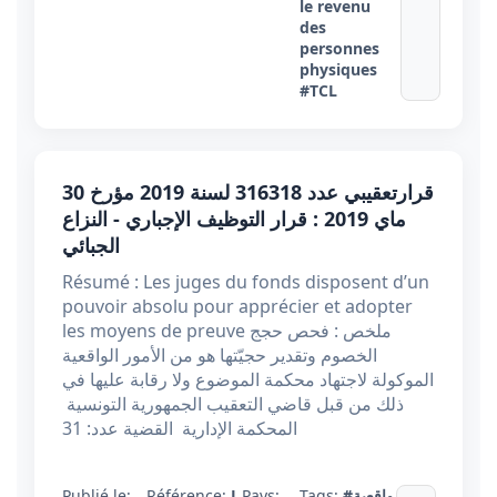
le revenu
des
personnes
physiques
#TCL
قرارتعقيبي عدد 316318 لسنة 2019 مؤرخ 30
ماي 2019 : قرار التوظيف الإجباري - النزاع
الجبائي
Résumé : Les juges du fonds disposent d’un
pouvoir absolu pour apprécier et adopter
les moyens de preuve ملخص : فحص حجج
الخصوم وتقدير حجيّتها هو من الأمور الواقعية
الموكولة لاجتهاد محكمة الموضوع ولا رقابة عليها في
ذلك من قبل قاضي التعقيب الجمهورية التونسية
المحكمة الإدارية القضية عدد: 31
Publié le:
Référence:
J
Pays:
Tags:
#واقعية