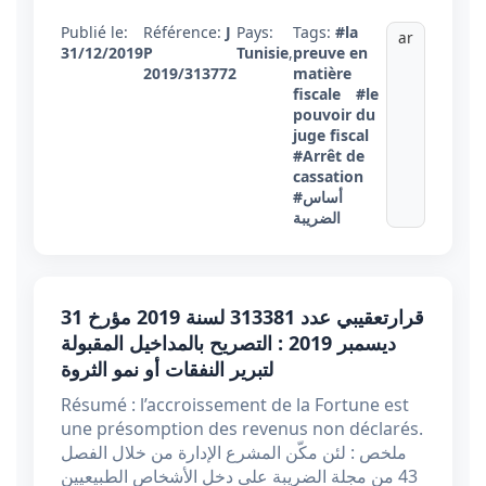
Publié le:
Référence:
J
Pays:
Tags:
#la
ar
31/12/2019
P
Tunisie
,
preuve en
2019/313772
matière
fiscale
#le
pouvoir du
juge fiscal
#Arrêt de
cassation
#أساس
الضريبة
قرارتعقيبي عدد 313381 لسنة 2019 مؤرخ 31
ديسمبر 2019 : التصريح بالمداخيل المقبولة
لتبرير النفقات أو نمو الثروة
Résumé : l’accroissement de la Fortune est
une présomption des revenus non déclarés.
ملخص : لئن مكّن المشرع الإدارة من خلال الفصل
43 من مجلة الضريبة على دخل الأشخاص الطبيعيين