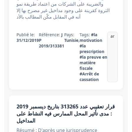
والضريبة على الشركات من اعتماد طريقة نمو
الثروة كقرينة على وجود مداخيل غير مصرح بها إلا
أنه في المقابل مكّن المطالب بالأد
Publié le:
Référence:
J
Pays:
Tags:
#la
ar
31/12/2019
P
Tunisie
,
motivation
2019/313381
#la
prescription
#la preuve en
matière
fiscale
#Arrêt de
cassation
قرار تعقيبي عدد 313265 بتاريخ ديسمبر 2019
: مدى تأثير المحل الممارس فيه النشاط على
المداخيل
Résumé : D'après une jurisprudence