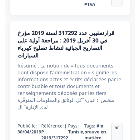
#TVA
قرارتعقيبي عدد 317292 لسنة 2019 مؤرخ
في 30 أفريل 2019 : مراجعة أولية على
التصاريح الجبائية لنشاط تصليح كهرباء
السيارات
Résumé : La notion de « tous documents
dont dispose l'administration » signifie les
informations actes et écrits déclarées par le
contribuable et tous documents et
renseignements déposés par les tiers
ملخص : عبارة"كل الوثائق والمعلومات المتوفّرة
لدى الإدارة" ال
Publié le:
Référence:
J
Pays:
Tags:
#la
ar
30/04/2019
P
Tunisie
,
preuve en
2019/317292
matière