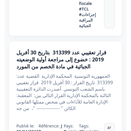
fiscale
#TCL
#إجراءات
المراقبة
الجبائية
قرار تعقيبي عدد 313399 بتاريخ 30 أفريل
2019 : خضوع إلى مراجعة أولية الوضعيته
الجبائية في مادة الخصم من المورد
الجمهورية التونسية المحكمة الإدارية القضية عدد:
313399 تاريخ القرار : 30 أفريل 2019 قرار تعقيبي
باسم الشعب التونسي أصدرت الدائرة التعقيبية
الثالثة بالمحكمة الإدارية القرار التالي بين: المعقبة:
الإدارة العامة للأداءات في شخص ممثلها القانوني
الكائن " ---------------- "، من جه
Publié le:
Référence:
J
Pays:
Tags:
ar