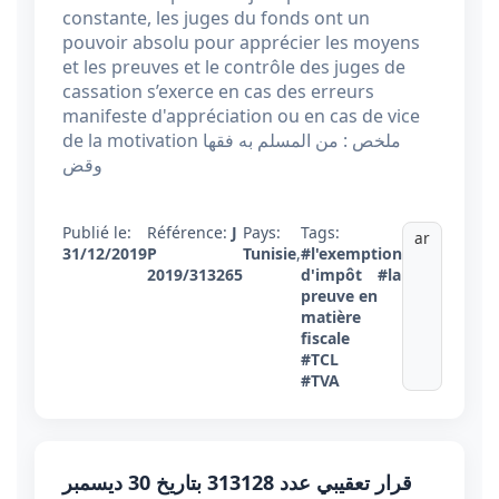
constante, les juges du fonds ont un
pouvoir absolu pour apprécier les moyens
et les preuves et le contrôle des juges de
cassation s’exerce en cas des erreurs
manifeste d'appréciation ou en cas de vice
de la motivation ملخص : من المسلم به فقها
وقض
Publié le:
Référence:
J
Pays:
Tags:
ar
31/12/2019
P
Tunisie
,
#l'exemption
2019/313265
d'impôt
#la
preuve en
matière
fiscale
#TCL
#TVA
قرار تعقيبي عدد 313128 بتاريخ 30 ديسمبر