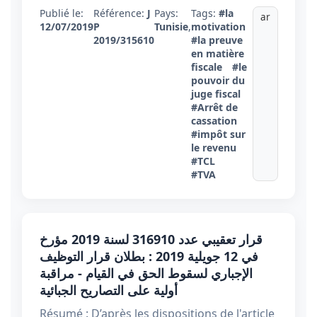
Publié le:
Référence:
J
Pays:
Tags:
#la
ar
12/07/2019
P
Tunisie
,
motivation
2019/315610
#la preuve
en matière
fiscale
#le
pouvoir du
juge fiscal
#Arrêt de
cassation
#impôt sur
le revenu
#TCL
#TVA
قرار تعقيبي عدد 316910 لسنة 2019 مؤرخ
في 12 جويلية 2019 ​​​​​​​: بطلان قرار التوظيف
الإجباري لسقوط الحق في القيام - مراقبة
أولية على التصاريح الجبائية
Résumé : D’après les dispositions de l'article