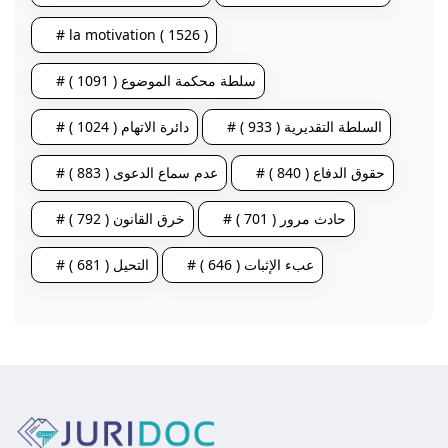
# la motivation ( 1526 )
# سلطة محكمة الموضوع ( 1091 )
# السلطة التقديرية ( 933 )
# دائرة الاتهام ( 1024 )
# حقوق الدفاع ( 840 )
# عدم سماع الدعوى ( 883 )
# حادث مرور ( 701 )
# خرق القانون ( 792 )
# عبء الإثبات ( 646 )
# التحيل ( 681 )