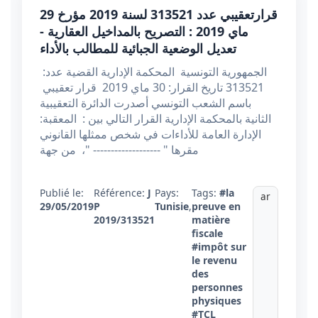
قرارتعقيبي عدد 313521 لسنة 2019 مؤرخ 29
ماي 2019 : التصريح بالمداخيل العقارية -
تعديل الوضعية الجبائية للمطالب بالأداء
الجمهورية التونسية المحكمة الإدارية القضية عدد:
313521 تاريخ القرار: 30 ماي 2019 قرار تعقيبي
باسم الشعب التونسي أصدرت الدائرة التعقيبية
الثانية بالمحكمة الإدارية القرار التالي بين : المعقبة:
الإدارة العامة للأداءات في شخص ممثلها القانوني
مقرها " ------------------- "، من جهة
Publié le:
Référence:
J
Pays:
Tags:
#la
ar
29/05/2019
P
Tunisie
,
preuve en
2019/313521
matière
fiscale
#impôt sur
le revenu
des
personnes
physiques
#TCL