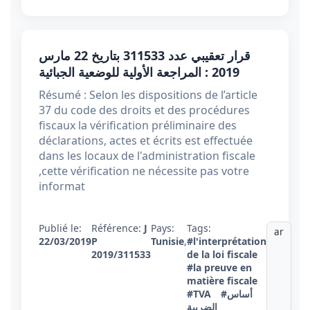
قرار تعقيبي عدد 311533 بتاريخ 22 مارس
2019 : المراجعة الأولية للوضعية الجبائية
Résumé : Selon les dispositions de l’article
37 du code des droits et des procédures
fiscaux la vérification préliminaire des
déclarations, actes et écrits est effectuée
dans les locaux de l'administration fiscale
,cette vérification ne nécessite pas votre
informat
Publié le:
Référence:
J
Pays:
Tags:
ar
22/03/2019
P
Tunisie
,
#l'interprétation
2019/311533
de la loi fiscale
#la preuve en
matière fiscale
#TVA
#أساس
الضريبة