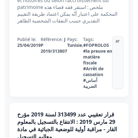
et notoires ou selon l’accroissement du
patrimoine ملخص : استقر فقه قضاء هذه
المحكمة على اعتبار أنّه يمكن اعتماد طريقة التقييم
التقديري حسب النفقات الشخصية الظاهر
Publié le:
Référence:
J
Pays:
Tags:
ar
25/04/2019
P
Tunisie
,
#FOPROLOS
2019/313807
#la preuve en
matière
fiscale
#Arrêt de
cassation
#أساس
الضريبة
قرار تعقيبي عدد 313499 لسنة 2019 مؤرخ
29 مارس 2019 : الانتفاع بالتسجيل بالمعلوم
القار - مراقبة أولية للوضعية الجبائية في مادة
معاليم التسجيل