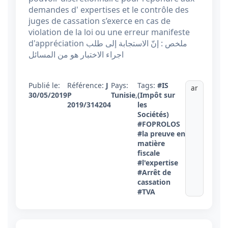
demandes d' expertises et le contrôle des
juges de cassation s’exerce en cas de
violation de la loi ou une erreur manifeste
d'appréciation ملخص : إنّ الاستجابة إلى طلب
اجراء الاختبار هو من المسائل
Publié le:
Référence:
J
Pays:
Tags:
#IS
ar
30/05/2019
P
Tunisie
,
(Impôt sur
2019/314204
les
Sociétés)
#FOPROLOS
#la preuve en
matière
fiscale
#l'expertise
#Arrêt de
cassation
#TVA