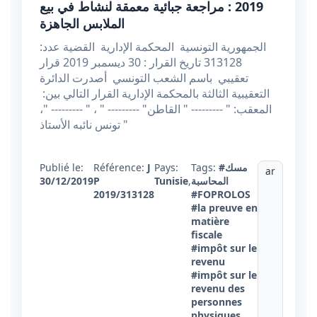
2019 : مراجعة جبائية معمقة لنشاط في بيع
الملابس الجاهزة
الجمهورية التونسية المحكمة الإدارية القضية عدد:
313128 تاريخ القرار : 30 ديسمبر 2019 قرار
تعقيبي باسم الشعب التونسي أصدرت الدائرة
التعقيبية الثالثة بالمحكمة الإدارية القرار التالي بين:
المعقب: " --------- " القاطن" --------- " ، " --------- "،
تونس نائبه الأستاذ "
Publié le:
Référence:
J
Pays:
Tags:
#مسك
ar
30/12/2019
P
Tunisie
,
المحاسبة
2019/313128
#FOPROLOS
#la preuve en
matière
fiscale
#impôt sur le
revenu
#impôt sur le
revenu des
personnes
physiques