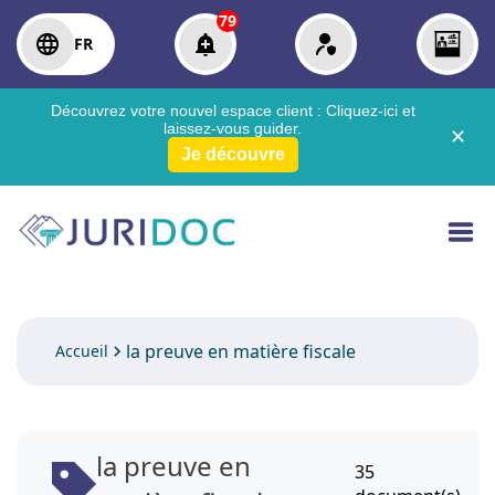
79
FR
Découvrez votre nouvel espace client :
Cliquez-ici
et
laissez-vous guider.
✕
Je découvre
la preuve en matière fiscale
Accueil
la preuve en
35