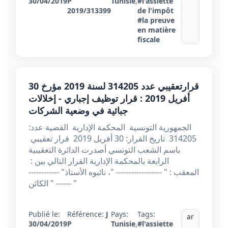
30/04/2019
P
Tunisie
,
#l'assiette
2019/313399
de l'impôt
#la preuve
en matière
fiscale
قرارتعقيبي عدد 314205 ​​​​​​​لسنة 2019 مؤرخ 30
أفريل 2019 : قرار توظيف إجباري - إخلالات
جبائية في وضعية الشركات
الجمهورية التونسية المحكمة الإدارية القضية عدد:
314205 تاريخ القرار: 30 أفريل 2019 قرار تعقيبي
باسم الشعب التونسي أصدرت الدائرة التعقيبية
الرابعة بالمحكمة الإدارية القرار التالي بين :
المعقب : " ------------------ "، نائبوه الأستاذ" ------------
------ " الكائن "
Publié le:
Référence:
J
Pays:
Tags:
ar
30/04/2019
P
Tunisie
,
#l'assiette