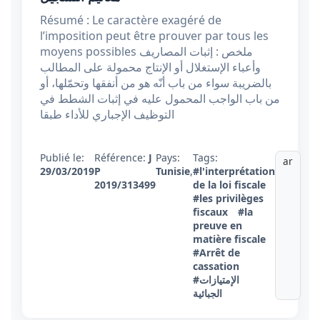
Résumé : Le caractère exagéré de
l’imposition peut être prouver par tous les
moyens possibles ملخص : إثبات المصاريف
وأعباء الإستغلال أو الإنتاج محمولة على المطالب
بالضريبة سواء من باب أنّه هو من أنفقها وتحمّلها، أو
من باب الواجب المحمول عليه في إثبات الشطط في
التوظيف الإجباري للأداء طبقا
Publié le:
Référence:
J
Pays:
Tags:
ar
29/03/2019
P
Tunisie
,
#l'interprétation
2019/313499
de la loi fiscale
#les privilèges
fiscaux
#la
preuve en
matière fiscale
#Arrêt de
cassation
#الإمتيازات
الجبائية