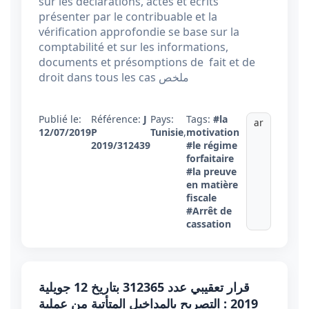
sur les déclarations, actes et écrits
présenter par le contribuable et la
vérification approfondie se base sur la
comptabilité et sur les informations,
documents et présomptions de fait et de
droit dans tous les cas ملخص
Publié le:
Référence:
J
Pays:
Tags:
#la
ar
12/07/2019
P
Tunisie
,
motivation
2019/312439
#le régime
forfaitaire
#la preuve
en matière
fiscale
#Arrêt de
cassation
قرار تعقيبي عدد 312365 بتاريخ 12 جويلية
2019 : التصريح بالمداخيل المتأتية من عملية