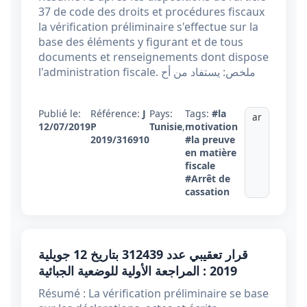
37 de code des droits et procédures fiscaux
la vérification préliminaire s'effectue sur la
base des éléments y figurant et de tous
documents et renseignements dont dispose
l'administration fiscale. ملخص: يستفاد من أح
Publié le:
Référence:
J
Pays:
Tags:
#la
ar
12/07/2019
P
Tunisie
,
motivation
2019/316910
#la preuve
en matière
fiscale
#Arrêt de
cassation
قرار تعقيبي عدد 312439 بتاريخ 12 جويلية
2019 : المراجعة الأولية للوضعية الجبائية
Résumé : La vérification préliminaire se base