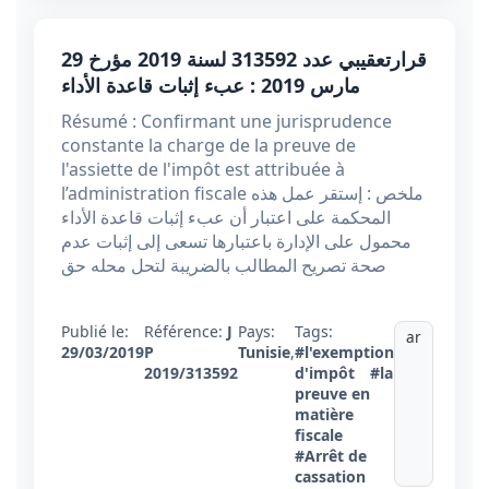
قرارتعقيبي عدد 313592 ​​​​​​​لسنة 2019 مؤرخ 29
مارس 2019 : عبء إثبات قاعدة الأداء
Résumé : Confirmant une jurisprudence
constante la charge de la preuve de
l'assiette de l'impôt est attribuée à
l’administration fiscale ملخص : إستقر عمل هذه
المحكمة على اعتبار أن عبء إثبات قاعدة الأداء
محمول على الإدارة باعتبارها تسعى إلى إثبات عدم
صحة تصريح المطالب بالضريبة لتحل محله حق
Publié le:
Référence:
J
Pays:
Tags:
ar
29/03/2019
P
Tunisie
,
#l'exemption
2019/313592
d'impôt
#la
preuve en
matière
fiscale
#Arrêt de
cassation