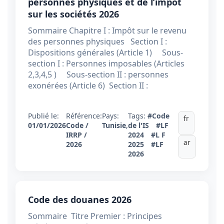
personnes physiques et de l’impôt
sur les sociétés 2026
Sommaire Chapitre I : Impôt sur le revenu
des personnes physiques Section I :
Dispositions générales (Article 1) Sous-
section I : Personnes imposables (Articles
2,3,4,5 ) Sous-section II : personnes
exonérées (Article 6) Section II :
Publié le:
Référence:
Pays:
Tags:
#Code
fr
01/01/2026
Code /
Tunisie
,
de l'IS
#LF
IRRP /
2024
#L F
ar
2026
2025
#LF
2026
Code des douanes 2026
Sommaire Titre Premier : Principes