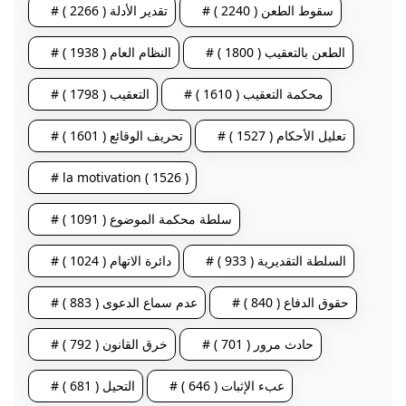
# سقوط الطعن ( 2240 )
# تقدير الأدلة ( 2266 )
# الطعن بالتعقيب ( 1800 )
# النظام العام ( 1938 )
# محكمة التعقيب ( 1610 )
# التعقيب ( 1798 )
# تعليل الأحكام ( 1527 )
# تحريف الوقائع ( 1601 )
# la motivation ( 1526 )
# سلطة محكمة الموضوع ( 1091 )
# السلطة التقديرية ( 933 )
# دائرة الاتهام ( 1024 )
# حقوق الدفاع ( 840 )
# عدم سماع الدعوى ( 883 )
# حادث مرور ( 701 )
# خرق القانون ( 792 )
# عبء الإثبات ( 646 )
# التحيل ( 681 )