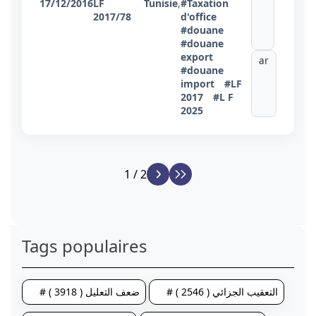
17/12/2016
LF
Tunisie
,
#Taxation
2017/78
d'office
#douane
#douane
export
ar
#douane
import
#LF
2017
#L F
2025
1 / 2
Tags populaires
# التعقيب الجزائي ( 2546 )
# ضعف التعليل ( 3918 )