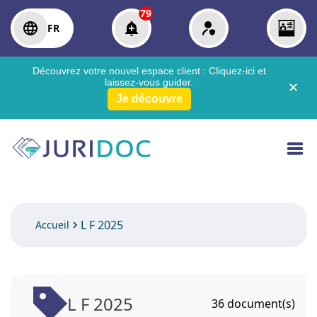
79
FR
Découvrez votre nouvel espace client :
Cliquez-ici
et
laissez-vous guider.
✕
Je découvre
L F 2025
Accueil
L F 2025
36
document(s)