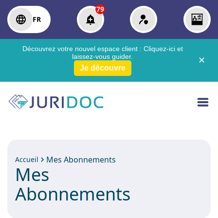
79
FR
Découvrez votre nouvel espace client :
Cliquez-ici
et
laissez-vous guider.
✕
Je découvre
Mes Abonnements
Accueil
Mes
Abonnements