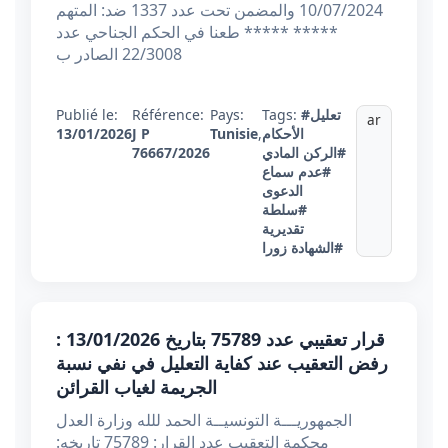
10/07/2024 والمضمن تحت عدد 1337 ضد: المتهم
***** ***** طعنا في الحكم الجناحي عدد
22/3008 الصادر ب
#تعليل
Tags:
Pays:
Référence:
Publié le:
ar
الأحكام
,
Tunisie
J P
13/01/2026
#الركن المادي
76667/2026
#عدم سماع
الدعوى
#سلطة
تقديرية
#الشهادة زورا
قرار تعقيبي عدد 75789 بتاريخ 13/01/2026 :
رفض التعقيب عند كفاية التعليل في نفي نسبة
الجريمة لغياب القرائن
الجمهوريـــة التونسيــة الحمد للله وزارة العدل
محكمة التعقيب عدد القرار: 75789 تاريخه: