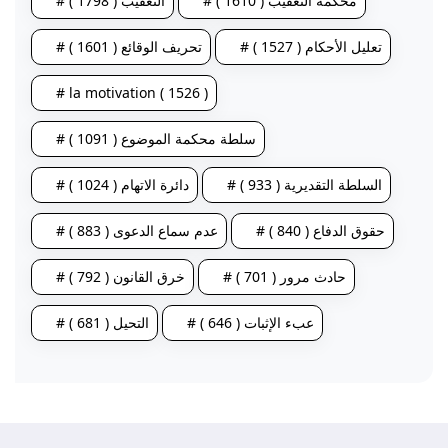
# محكمة التعقيب ( 1610 )
# التعقيب ( 1798 )
# تعليل الأحكام ( 1527 )
# تحريف الوقائع ( 1601 )
# la motivation ( 1526 )
# سلطة محكمة الموضوع ( 1091 )
# السلطة التقديرية ( 933 )
# دائرة الاتهام ( 1024 )
# حقوق الدفاع ( 840 )
# عدم سماع الدعوى ( 883 )
# حادث مرور ( 701 )
# خرق القانون ( 792 )
# عبء الإثبات ( 646 )
# التحيل ( 681 )