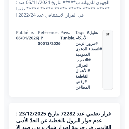
الجهوي للديوانة ب***** بتاريخ 05/11/2024 ضد :
***** ***** ***** ***** ***** ***** طعنا
في القرار الاستئنافي عدد 2822/24 ا
#تعليل
Tags:
Pays:
Référence:
Publié le:
ar
الأحكام
,
Tunisie
J P
06/01/2026
#مرور الزمن
80013/2026
#انقضاء الدعوى
العمومية
#التعقيب
الجزائي
#الأعمال
القاطعة
#رفض
المطاعن
قرار تعقيبي عدد 72282 بتاريخ 23/12/2025 :
عدم جواز النزول بالخطية عن الحدّ الأدنى
القانوني في جريمة إصدار شيك بدون رصيد إلا