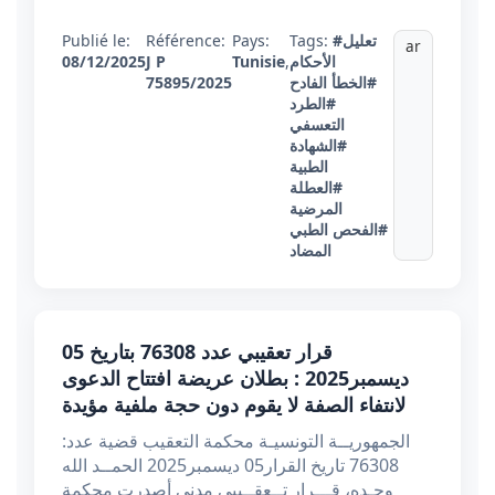
#تعليل
Tags:
Pays:
Référence:
Publié le:
ar
الأحكام
,
Tunisie
J P
08/12/2025
#الخطأ الفادح
75895/2025
#الطرد
التعسفي
#الشهادة
الطبية
#العطلة
المرضية
#الفحص الطبي
المضاد
قرار تعقيبي عدد 76308 بتاريخ 05
ديسمبر2025 : بطلان عريضة افتتاح الدعوى
لانتفاء الصفة لا يقوم دون حجة ملفية مؤيدة
الجمهوريــة التونسيـة محكمة التعقيب قضية عدد:
76308 تاريخ القرار05 ديسمبر2025 الحمــد الله
وحـده، قـــرار تــعقــيبي مدني أصدرت محكمة