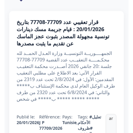
قرار تعقيبي عدد 77709-77708 بتاريخ
20/01/2026 : قيام جريمة مسك دينارات
تونسية مجهولة المصدر بثبوت عجز الماسك
عن تقديم ما يثبت مصدرها
الجمهــــوريــة التونسيــة وزارة العـدل الحمــد لله
محكـمــــة التعقيــب عدد القضية 77709-77708
جلسة :20 جانفي 2026 أصــدرت محكمة التعقيـب
القرار الآتي: بعد الاطلاع على مطلبي التعقيب
المقدمين: الأول: في 2/8/2024 تحت عدد 2319 من
طرف الوكيل العام لدى محكمة الإستئناف ب*****
والثاني: في 6/8/2024 تحت عدد 2320 من طرف
***** ***** ***** ب***** في شخص
#تعليل
Tags:
Pays:
Référence:
Publié le:
ar
الأحكام
,
Tunisie
J P
20/01/2026
#ظروف
77709/2026