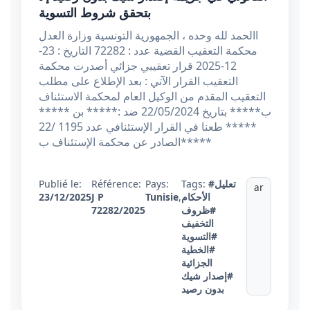
بتحقق شروط التسوية
االحمد لله وحده ، الجمهورية التونسية وزارة العدل
محكمة التعقيب القضية عدد : 72282 التاريخ : 23-
12-2025 قرار تعقيبي جزائي أصدرت محكمة
التعقيب القرار الآتي : بعد الإطلاع على مطلب
التعقيب المقدم من الوكيل العام لمحكمة الاستئناف
ب***** بتاريخ 22/05/2024 ضد :***** بن *****
***** طعنا في القرار الإستئنافي عدد 1195 /22
الصادر عن محكمة الإستئناف ب*****
#تعليل
Tags:
Pays:
Référence:
Publié le:
ar
الأحكام
,
Tunisie
J P
23/12/2025
#ظروف
72282/2025
التخفيف
#التسوية
#الخطية
الجزائية
#إصدار شيك
بدون رصيد