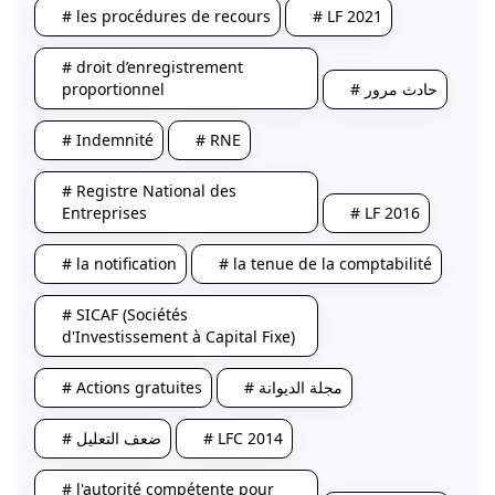
# les procédures de recours
# LF 2021
# droit d’enregistrement
proportionnel
# حادث مرور
# Indemnité
# RNE
# Registre National des
Entreprises
# LF 2016
# la notification
# la tenue de la comptabilité
# SICAF (Sociétés
d'Investissement à Capital Fixe)
# Actions gratuites
# مجلة الديوانة
# ضعف التعليل
# LFC 2014
# l'autorité compétente pour