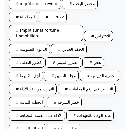
# impôt sue le revenu
# محضر البحث
# المماطلة
# LF 2022
# Impôt sur la fortune
immobilière
# الاعتراض
# الحكم الغيابي
# الدعوى العمومية
# نقض
# الضرر المهني
# قصور التعليل
# الخطية الديوانية
# مجلة التامين
# أجل 21 يوما
# التنقيص في رقم المعاملات
# التهرب من دفع الأداء
# خطر السرقة
# الخطية المالية
# عدم الوفاء بالتعهدات
# الأداء على القيمة المضافة
# حط من أداء
# الخطايا المالية