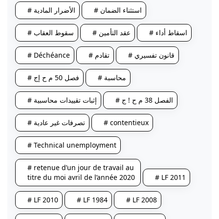
# استثناء الضمان
# الأضرار المادية
# اسقاط أداء
# عقد التأمين
# سقوط العقاب
# Déchéance
# تقادم
# قانون تفسيري
# محاسبة
# فصل 50 م ح إج
# الفصل 38 م ح ! ج
# إثبات تقييدات محاسبية
# تصرفات غير عادية
# contentieux
# Technical unemployment
# retenue d’un jour de travail au
titre du moi avril de l’année 2020
# LF 2011
# LF 2010
# LF 1984
# LF 2008