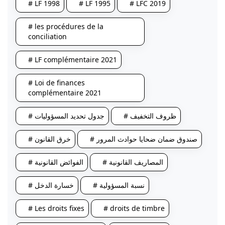
# LF 1998
# LF 1995
# LFC 2019
# les procédures de la
conciliation
# LF complémentaire 2021
# Loi de finances
complémentaire 2021
# ظروف التخفيف
# جدول تحديد المسؤوليات
# صندوق ضمان ضحايا حوادث المرور
# خرق القانون
# المصاريف القانونية
# الفوائض القانونية
# نسبة المسؤولية
# خسارة الدخل
# Les droits fixes
# droits de timbre