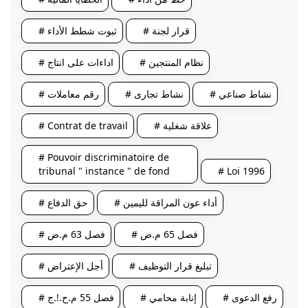
# قرار لجنة
# ثبوت شطط الأداء
# نظام المنتجين
# اداءات على انتاج
# نشاط صناعي
# نشاط تجارى
# رقم معاملات
# Contrat de travail
# علاقة شغلية
# Pouvoir discriminatoire de
tribunal " instance " de fond
# Loi 1996
# أداء عون المراقة لليمين
# حق الدفاع
# فصل 65 م.ض
# فصل 63 م.ض
# تبليغ قرار التوظيف
# أجل الإعتراض
# رفع الدعوى
# إنابة محامي
# فصل 55 م.ح.!.ج