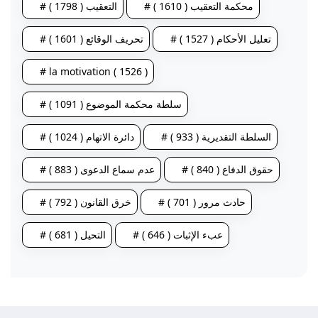
# محكمة التعقيب ( 1610 )
# التعقيب ( 1798 )
# تعليل الأحكام ( 1527 )
# تحريف الوقائع ( 1601 )
# la motivation ( 1526 )
# سلطة محكمة الموضوع ( 1091 )
# السلطة التقديرية ( 933 )
# دائرة الاتهام ( 1024 )
# حقوق الدفاع ( 840 )
# عدم سماع الدعوى ( 883 )
# حادث مرور ( 701 )
# خرق القانون ( 792 )
# عبء الإثبات ( 646 )
# التحيل ( 681 )