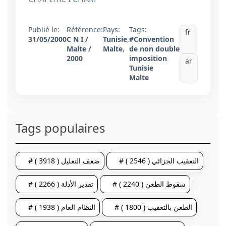
Publié le:
Référence:
Pays:
Tags:
fr
31/05/2000
C N I /
Tunisie
,
#Convention
Malte /
Malte
,
de non double
2000
imposition
ar
Tunisie
Malte
Tags populaires
# التعقيب الجزائي ( 2546 )
# ضعف التعليل ( 3918 )
# سقوط الطعن ( 2240 )
# تقدير الأدلة ( 2266 )
# الطعن بالتعقيب ( 1800 )
# النظام العام ( 1938 )