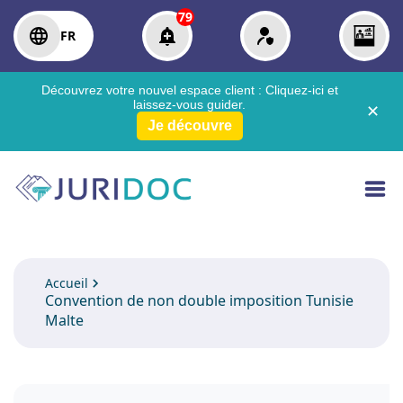
79
FR
Découvrez votre nouvel espace client :
Cliquez-ici
et
laissez-vous guider.
✕
Je découvre
Accueil
Convention de non double imposition Tunisie
Malte