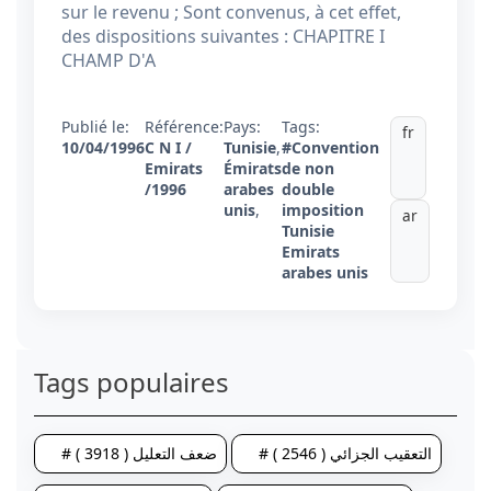
sur le revenu ; Sont convenus, à cet effet,
des dispositions suivantes : CHAPITRE I
CHAMP D'A
Publié le:
Référence:
Pays:
Tags:
fr
10/04/1996
C N I /
Tunisie
,
#Convention
Emirats
Émirats
de non
/1996
arabes
double
unis
,
imposition
ar
Tunisie
Emirats
arabes unis
Tags populaires
# التعقيب الجزائي ( 2546 )
# ضعف التعليل ( 3918 )