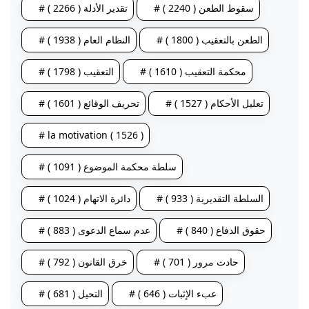
# سقوط الطعن ( 2240 )
# تقدير الأدلة ( 2266 )
# الطعن بالتعقيب ( 1800 )
# النظام العام ( 1938 )
# محكمة التعقيب ( 1610 )
# التعقيب ( 1798 )
# تعليل الأحكام ( 1527 )
# تحريف الوقائع ( 1601 )
# la motivation ( 1526 )
# سلطة محكمة الموضوع ( 1091 )
# السلطة التقديرية ( 933 )
# دائرة الاتهام ( 1024 )
# حقوق الدفاع ( 840 )
# عدم سماع الدعوى ( 883 )
# حادث مرور ( 701 )
# خرق القانون ( 792 )
# عبء الإثبات ( 646 )
# التحيل ( 681 )