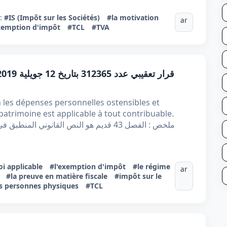
s:
#IS (Impôt sur les Sociétés)
#la motivation
ar
xemption d'impôt
#TCL
#TVA
n les dépenses personnelles ostensibles et
patrimoine est applicable à tout contribuable.
ملخص : الفصل 43 قديم هو النص القانوني ا
loi applicable
#l'exemption d'impôt
#le régime
ar
#la preuve en matière fiscale
#impôt sur le
s personnes physiques
#TCL