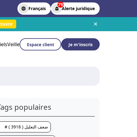
79
Français
Alerte juridique
✕
ouvre
iels
Veille
Espace client
Je m'inscris
Tags populaires
# ضعف التعليل ( 3918 )