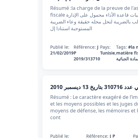
Résumé :la charge de la preuve de l'as
fiscale ملخص : إستقر عمل هذه المحكمة على اعتبار أن عبء إثبات قاعدة الأداء محمول على الإدارة
ب بالضريبة لتحل محله حقيقة وعاء الضريبة
المستوجبة استنادا إل
Publié le:
Référence:
J
Pays:
Tags:
#la 
21/02/2019
P
Tunisie
,
matière fi
2019/313710
#دة الجبائية
تاريخ 13 ديسمبر 2010
Résumé : Le caractère exagéré de l’im
et les moyens possibles et les juges 
moyens de défense, les mémoires et le
cont
Publié le:
Référence:
J P
Pa