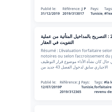
Publié le:
Référence:
J P
Pays:
Tag
31/12/2019
2019/313017
Tunisie
,
#l'e
قرار تعقيبي عدد 312365 بتاريخ 12 جويلية 2019 : التصريح بالمداخيل المتأتية من عملية
التفويت في العقار
Résumé : L’évaluation forfaitaire selo
notoires ou selon l’accroissement du 
لمنطبق في حال كان نشأة الأداء موضوع قرار التوظيف
الاجباري سابق لدخول الفصل 43 جديد من
Publié le:
Référence:
J
Pays:
Tags:
#la 
12/07/2019
P
Tunisie
,
forfaitaire
2019/312365
revenu de