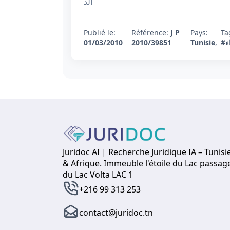
الد
Publié le:
Référence:
J P
Pays:
Ta
01/03/2010
2010/39851
Tunisie
,
#
Juridoc AI | Recherche Juridique IA – Tunisi
& Afrique. Immeuble l'étoile du Lac passag
du Lac Volta LAC 1
+216 99 313 253
contact@juridoc.tn