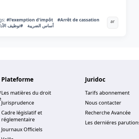
gs:
#l'exemption d'impôt
#Arrêt de cassation
ar
#أساس الضريبة
توظيف الأداء
Plateforme
Juridoc
e
Les matières du droit
Tarifs abonnement
e
Jurisprudence
Nous contacter
Cadre législatif et
Recherche Avancée
réglementaire
Les derniéres parution
Journaux Officiels