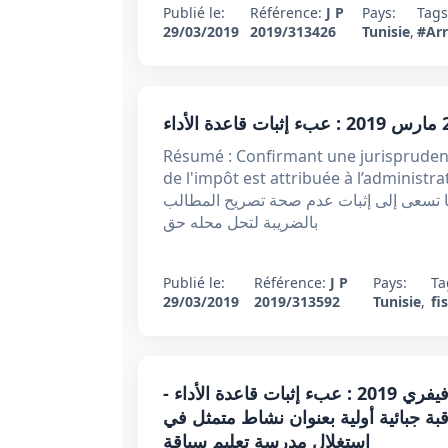
Publié le:
Référence:
J P
Pays:
Tag
29/03/2019
2019/313426
Tunisie
,
#Arr
Résumé : Confirmant une jurisprudence
de l'impôt est attribuée à l’administration fiscale المحكمة على اعتبار
رها تسعى إلى إثبات عدم صحة تصريح المطالب
بالضريبة لتحل محله حق
Publié le:
Référence:
J P
Pays:
Ta
29/03/2019
2019/313592
Tunisie
,
fi
قرارتعقيبي عدد 313710 ​​​​​​​لسنة 2019 مؤرخ 21 فيفري 2019 : عبء إثبات قاعدة الأداء -
ة جبائية أولية بعنوان نشاط متمثل في
استغلال مدرسة تعليم سياقة