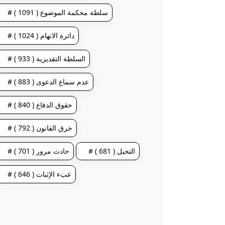
# سلطة محكمة الموضوع ( 1091 )
# دائرة الاتهام ( 1024 )
# السلطة التقديرية ( 933 )
# عدم سماع الدعوى ( 883 )
# حقوق الدفاع ( 840 )
# خرق القانون ( 792 )
# التحيل ( 681 )
# حادث مرور ( 701 )
# عبء الإثبات ( 646 )