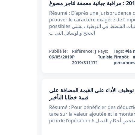
Résumé : D’après une jurisprudence co
prouver le caractère exagéré de l’imp
possibles الملخص : من المستقر عليه فقها وقضاءا أنه من الجائز اثبات الشطط في التوظيف بشتى
الحجج والوسائل التي ت
Publié le:
Référence:
J
Pays:
Tags:
#la 
06/05/2019
P
Tunisie
,
l'impôt
2019/311171
personnes
ر تعقيبي عدد 313426 بتاريخ 29 مارس 2019 : توظيف الأداء على القيمة المضافة على
قيمة خطايا التأخير
Résumé : Pour bénéficier des déductio
taxe sur la valeur ajoutée et le monta