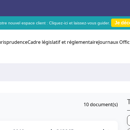
Je déc
tre nouvel espace client :
Cliquez-ici
et laissez-vous guider.
urisprudence
Cadre législatif et réglementaire
Journaux Offic
10
document(s)