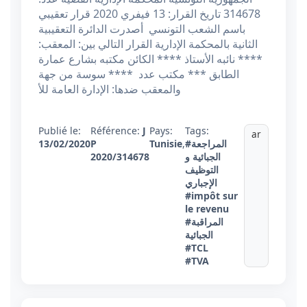
314678 تاريخ القرار: 13 فيفري 2020 قرار تعقيبي
باسم الشعب التونسي أصدرت الدائرة التعقيبية
الثانية بالمحكمة الإدارية القرار التالي بين: المعقب:
**** نائبه الأستاذ **** الكائن مكتبه بشارع عمارة
الطابق *** مكتب عدد **** سوسة من جهة
والمعقب ضدها: الإدارة العامة للأ
Publié le:
Référence:
J
Pays:
Tags:
ar
#المراجعة
,
Tunisie
P
13/02/2020
الجبائية و
2020/314678
التوظيف
الإجباري
#impôt sur
le revenu
#المراقبة
الجبائية
#TCL
#TVA