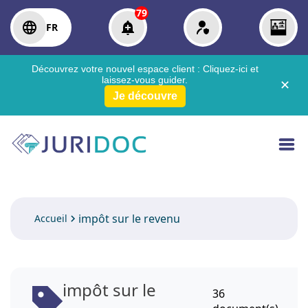
79
FR
Découvrez votre nouvel espace client :
Cliquez-ici
et
laissez-vous guider.
✕
Je découvre
impôt sur le revenu
Accueil
impôt sur le
36