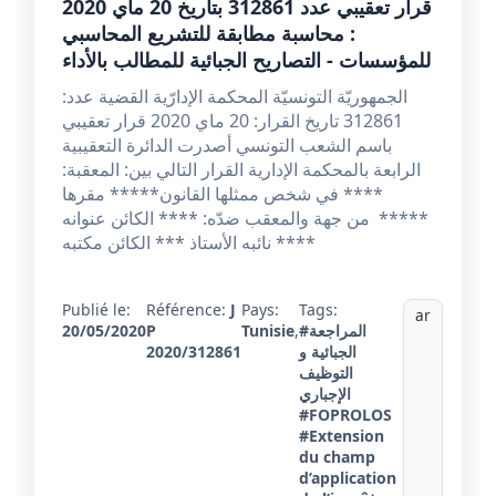
قرار تعقيبي عدد 312861 بتاريخ 20 ماي 2020
: محاسبة مطابقة للتشريع المحاسبي
للمؤسسات - التصاريح الجبائية للمطالب بالأداء
الجمهوريّة التونسيّة المحكمة الإدارّية القضية عدد:
312861 تاريخ القرار: 20 ماي 2020 قرار تعقيبي
باسم الشعب التونسي أصدرت الدائرة التعقيبية
الرابعة بالمحكمة الإدارية القرار التالي بين: المعقبة:
**** في شخص ممثلها القانون***** مقرها
***** من جهة والمعقب ضدّه: **** الكائن عنوانه
**** نائبه الأستاذ *** الكائن مكتبه
Publié le:
Référence:
J
Pays:
Tags:
ar
#المراجعة
,
Tunisie
P
20/05/2020
الجبائية و
2020/312861
التوظيف
الإجباري
#FOPROLOS
#Extension
du champ
d’application