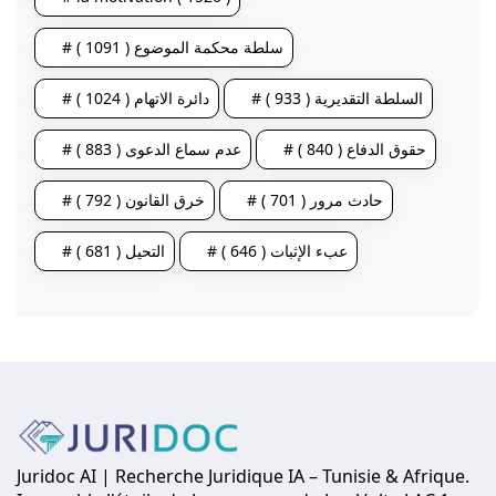
# سلطة محكمة الموضوع ( 1091 )
# السلطة التقديرية ( 933 )
# دائرة الاتهام ( 1024 )
# حقوق الدفاع ( 840 )
# عدم سماع الدعوى ( 883 )
# حادث مرور ( 701 )
# خرق القانون ( 792 )
# عبء الإثبات ( 646 )
# التحيل ( 681 )
Juridoc AI | Recherche Juridique IA – Tunisie & Afrique.