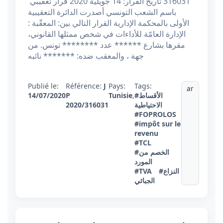
316031 تاريخ القرار: 14 جويلية 2020 قرار تعقيبي
باسم الشعب التونسي أصدرت الدائرة التعقيبية
الأولى بالمحكمة الإدارية القرار التالي بين: المعقّبة :
الإدارة العامّة للأداءات في شخص ممثلها القانوني،
مقرها بشارع ****** عدد ******** تونس. من
جهة ، والمعقب ضده: ******* نائبه
Publié le:
Référence:
J
Pays:
Tags:
ar
#الأقساط
,
Tunisie
P
14/07/2020
الاحتياطية
2020/316031
#FOPROLOS
#impôt sur le
revenu
#TCL
#الخصم من
المورد
#النزاع
#TVA
الجبائي