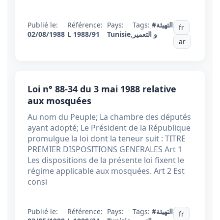
Publié le:
Référence:
Pays:
Tags:
#التهيئة
fr
02/08/1988
L 1988/91
Tunisie
,
و التعمير
ar
Loi n° 88-34 du 3 mai 1988 relative
aux mosquées
Au nom du Peuple; La chambre des députés
ayant adopté; Le Président de la République
promulgue la loi dont la teneur suit : TITRE
PREMIER DISPOSITIONS GENERALES Art 1
Les dispositions de la présente loi fixent le
régime applicable aux mosquées. Art 2 Est
consi
Publié le:
Référence:
Pays:
Tags:
#التهيئة
fr