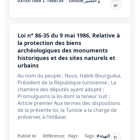
03/05/1988
L 1988/34
Tunisie
,
و التعمير
ar
Loi n° 86-35 du 9 mai 1986, Relative à
la protection des biens
archéologiques des monuments
historiques et des sites naturels et
urbains
Au nom du peuple ; Nous, Habib Bourguiba,
Président de la République tunisienne ; La
chambre des députés ayant adopté ;
Promulguons la loi dont la teneur suit :
Article premier Aux termes des dispositions
de la présente loi, la Tunisie a la charge de
préserver, à l’int&eac
Publié le:
Référence:
Pays:
Tags:
#التهيئة
fr