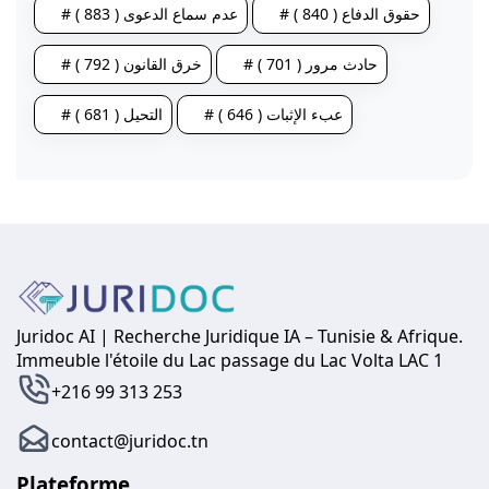
# حقوق الدفاع ( 840 )
# عدم سماع الدعوى ( 883 )
# حادث مرور ( 701 )
# خرق القانون ( 792 )
# عبء الإثبات ( 646 )
# التحيل ( 681 )
Juridoc AI | Recherche Juridique IA – Tunisie & Afrique.
Immeuble l'étoile du Lac passage du Lac Volta LAC 1
+216 99 313 253
contact@juridoc.tn
Plateforme