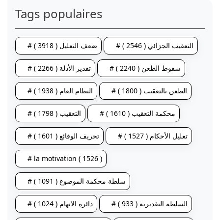
Tags populaires
# التعقيب الجزائي ( 2546 )
# ضعف التعليل ( 3918 )
# سقوط الطعن ( 2240 )
# تقدير الأدلة ( 2266 )
# الطعن بالتعقيب ( 1800 )
# النظام العام ( 1938 )
# محكمة التعقيب ( 1610 )
# التعقيب ( 1798 )
# تعليل الأحكام ( 1527 )
# تحريف الوقائع ( 1601 )
# la motivation ( 1526 )
# سلطة محكمة الموضوع ( 1091 )
# السلطة التقديرية ( 933 )
# دائرة الاتهام ( 1024 )