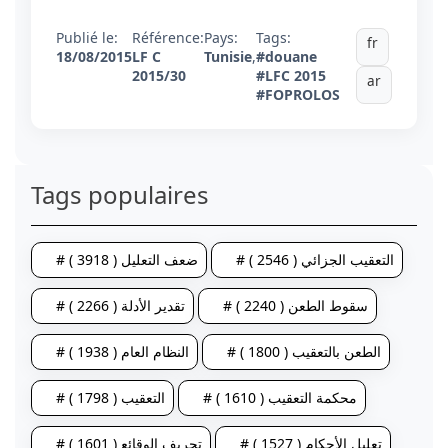
Publié le:
Référence:
Pays:
Tags:
fr
18/08/2015
LF C
Tunisie
,
#douane
2015/30
#LFC 2015
ar
#FOPROLOS
Tags populaires
# التعقيب الجزائي ( 2546 )
# ضعف التعليل ( 3918 )
# سقوط الطعن ( 2240 )
# تقدير الأدلة ( 2266 )
# الطعن بالتعقيب ( 1800 )
# النظام العام ( 1938 )
# محكمة التعقيب ( 1610 )
# التعقيب ( 1798 )
# تعليل الأحكام ( 1527 )
# تحريف الوقائع ( 1601 )