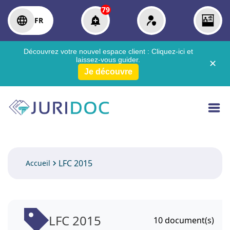
79
FR
Découvrez votre nouvel espace client :
Cliquez-ici
et
laissez-vous guider.
✕
Je découvre
LFC 2015
Accueil
LFC 2015
10
document(s)