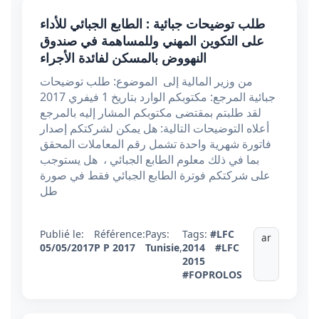
طلب توضيحات جبائية : الطابع الجبائي للأداء
على التكوين المهني وللمساهمة في صندوق
النهووض بالمسكن لفائدة الأجراء
من وزير المالية إلى الموضوع: طلب توضيحات
جبائية المرجع: مكتوبكم الوارد بتاريخ 1 فيفري 2017
لقد طلبتم بمقتضى مكتوبكم المشار إليه بالمرجع
أعلاه التوضيحات التالية: هل يمكن لشركتكم إصدار
فاتورة شهرية واحدة تشمل رقم المعاملات المحقق
بما في ذلك معلوم الطابع الجبائي ، هل يستوجب
على شركتكم فوترة الطابع الجبائي فقط في صورة
طل
Publié le:
Référence:
Pays:
Tags:
#LFC
ar
05/05/2017
P P 2017
Tunisie
,
2014
#LFC
2015
#FOPROLOS