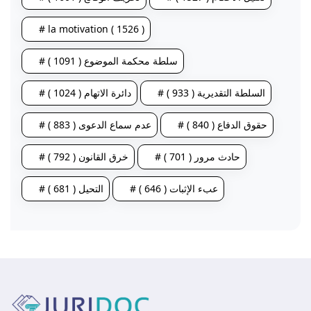
# la motivation ( 1526 )
# سلطة محكمة الموضوع ( 1091 )
# السلطة التقديرية ( 933 )
# دائرة الاتهام ( 1024 )
# حقوق الدفاع ( 840 )
# عدم سماع الدعوى ( 883 )
# حادث مرور ( 701 )
# خرق القانون ( 792 )
# عبء الإثبات ( 646 )
# التحيل ( 681 )