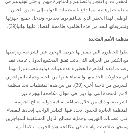
المخدرات أو الإتجار بأعضائهم والمتاجرة فيهم أو حتى تجنيدهم في
منظمات إرهابية. مما دفع بالمنظمات الدولية إلى تعميق الحس
الوطني لهذا الخطر الذي يتفاقم يوما بعد يوم وتدخل جميع أجهزتها
وتشريعاتها للحد من هذه الظاهرة طامحة القضاء عليها نهائيا(29).
منظمة الأمم المتحدة
نظرا للخطورة التي تتميز بها جريمة الهجرة غير الشرعية وترابطها
مع الكثير من الجرائم التي باتت تقلق المجتمع الدولي عامة، فقد
رصدت لهذه الظاهرة الخطيرة عدة هيئات دولية تلعب دورا مهما
في محاولات الحد منها والقضاء عليها من ناحية وحماية المهاجرين
السريين من ناحية أخرى(30). من بين هذه المنظمات نجد منظمة
الأمم المتحدة التي لها دورا في مجال مكافحة الهجرة غير
الشرعية ،و ذلك من خلال صياغة إتفاقية دولية تعالج الجريمة
المنظمة العابرة للحدود، تحدد فيها التدابير الواجب إتخاذها للقضاء
على عصابات التهريب وحماية مصالح الدول المستقبلة للمهاجرين
ومنحها صلاحيات واسعة في مكافحة هذه الجريمة ، كما ألزم