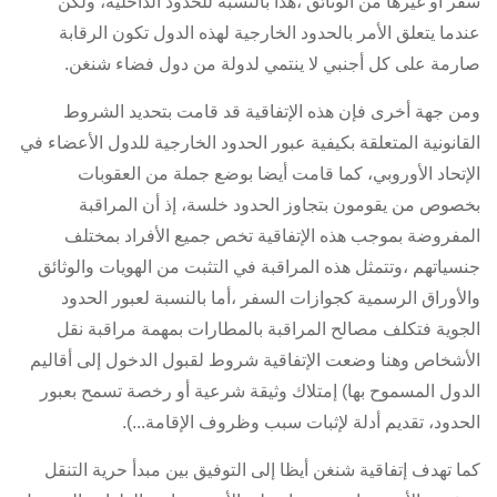
سفر أو غيرها من الوثائق ،هذا بالنسبة للحدود الداخلية، ولكن
عندما يتعلق الأمر بالحدود الخارجية لهذه الدول تكون الرقابة
صارمة على كل أجنبي لا ينتمي لدولة من دول فضاء شنغن.
ومن جهة أخرى فإن هذه الإتفاقية قد قامت بتحديد الشروط
القانونية المتعلقة بكيفية عبور الحدود الخارجية للدول الأعضاء في
الإتحاد الأوروبي، كما قامت أيضا بوضع جملة من العقوبات
بخصوص من يقومون بتجاوز الحدود خلسة، إذ أن المراقبة
المفروضة بموجب هذه الإتفاقية تخص جميع الأفراد بمختلف
جنسياتهم ،وتتمثل هذه المراقبة في التثبت من الهويات والوثائق
والأوراق الرسمية كجوازات السفر ،أما بالنسبة لعبور الحدود
الجوية فتكلف مصالح المراقبة بالمطارات بمهمة مراقبة نقل
الأشخاص وهنا وضعت الإتفاقية شروط لقبول الدخول إلى أقاليم
الدول المسموح بها) إمتلاك وثيقة شرعية أو رخصة تسمح بعبور
الحدود، تقديم أدلة لإثبات سبب وظروف الإقامة...).
كما تهدف إتفاقية شنغن أيظا إلى التوفيق بين مبدأ حرية التنقل