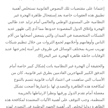
إعتمادا على مقتضيات تلك النصوص القانونية نستخلص أهمية
تطبيق هذه العقوبات خاصة بعد إستفحال ظاهرة الهجرة غير
النظامية على المستوى الوطني والعالمي أمام تزايد عدد طالبي
الهجرة وإغلاق الدول المقصودة حدودها مما أدى إلى ظهور عديد
الشبكات المتخصصة في الميدان والتي يتمعش أصحابها من آلام
الناس وأوهامهم وأحلامهم لجمع الثروات من خلال تنظيم شبكات
تهريب سرية بمختلف الوسائل في ظروف غير آمنة إنجرعنها عديد
الوفايات خاصّة ظاهرة الهجرة عبر البحر(6).
والحقيقة أن الهجرة غير النظامية باتت إشكال كبير خاصة أمام
التدفق الكبير للمهاجرين القادمين بطرق غير قانونية، كان من
الأسباب التي ساهمت في اعتماد آليات قانونية تتسم بالتنوع
لمكافحة هذه الظاهرة والتصدي لها ،بإعتبارها أضحت تشكل
معضلة أمام تقدم الدول ورقيها ونظرا لارتباطها بالجريمة
المنظمة، وجب التوقف على أهمية الآليات المعتمدة لمكافحة هذه
الظاهرة دوليا لنخلص إلى أهمية الجهود الوطنية في التصدي لهذه