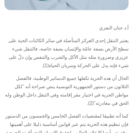
أ.د حنان النفزي
يعتبر التنقل إحدى الغرائز المتأصلة في سائر الكائنات الحية على
سطح الأرض بصفة عامّة والإنسان بصفة خاصة، فالتنقل شيء
عزيزي وضرورة مثله مثل الأكل والشرب والتنفس وإن دلّ على
شيء فإنه يدل على الحركة وسريان الحياة(1).
الحال أن هذه الحرية تكفلها جميع الدساتير الوطنية،
فالفصل
الثلاثون من دستور الجمهورية التونسية
ينص صراحة أنه "لكل
مواطن الحرية في اختيار مقر إقامته وفي التنقل داخل الوطن وله
الحق في مغادرته"(2).
كما أنه تطبيقا لمقتضيات
الفصل الخامس والخمسون من الدستور
فإن تنظيم هذه الحرية يتم عبر قوانين أساسية دليلا على أهميتها
.وقد نص أيضا الإعلان العالمي لحقوق الإنسان الذي أقرته الجمعية