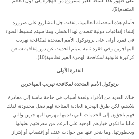
على ظهور هذا النمط الغير مشروع من الهجرة إلى دول العالم
المتقدم(9).
فأمام هذه المعضلة العالمية، إتفقت جل التشاريع على ضرورة
إنشاء إتفاقيات دولية تتصدى لهذا الخطر، وهنا سيتم تسليط الضوء
في فقرة أولى على بروتوكول الأمم المتحدة لمكافحة تهريب
المهاجرين وفي فقرة ثانية سيتم الحديث عن دور إتفاقية شنغن
كركيزة قانونية لمكافحة الهجرة الغير نظامية(10).
الفقرة الأولى
برتوكول الأمم المتحدة لمكافحة تهريب المهاجرين
هناك العديد من الأفراد ولعدة أسباب في حاجة ماسة إلى مغادرة
بلادهم، لكن طرق الهجرة العادية المتاحة لهم تضل محدودة، لذلك
فهم يلجؤون إلى الخدمات التي يقدمها مهربي المهاجرين والتي
غالبا ما تكون خيارهم الوحيد على الرغم من معرفتهم بطولها
وبخطورتها، وما ينجر عنها من حوادث عنف أو إغتصاب أو إبتزاز