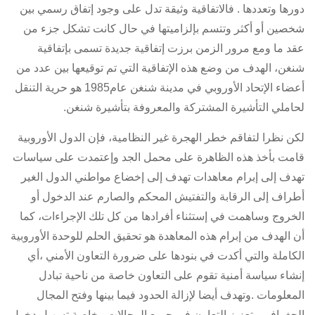
دورها وتعددها . فالاتفاقية وثيقة تدل على وجود إتفاق رسمي بين
شخصين أو أكثر وتتسم بإلزاميتها في حال كانت تشكل جزء من
عقد ما ومع مرور الزمن برزت إتفاقية جديدة تسمى بإتفاقية
شنغن، الهدف من وضع هذه الإتفاقية التي تم توقيعها بين عدد من
أعضاء الإتحاد الأوروبي في مدينة شنغن عام1985 هو حرية التنقل
لحاملي التأشيرة المشتركة والمعروفة بتأشيرة شنغن.
لكن نظرا لتفاقم خطر الهجرة غير النظامية، فإن الدول الأوروبية
قامت بأخذ هذه الظاهرة على محمل الجد وإعتمدت على سياسات
تهدف إلى إبرام معاهدات تهدف إلى إخضاع مواطني الدول الغير
أطراف إلى الرقابة والتفتيش المحكم والصارم عند الدخول أو
الخروج وساهمت في إستثناء أفرادها من كل تلك الإجراءات، كما
أن الهدف من إبرام هذه المعاهدة هو تحقيق الحلم للوحدة الأوروبية
الكاملة والتي أكدت في بنودها على ضرورة التعاون الأمني ،أي
إنشاء سياسة أمنية تقوم على التعاون خاصة من ناحية تبادل
المعلومات .وتهدف أيضا لإزالة الحدود فيما بينها وفتح المجال
الجغرافي وتعزيز التعاون في جميع المجالات وخاصة تسهيل دخول