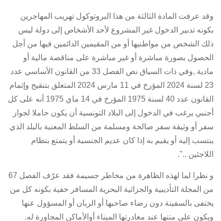
وقد عرفت المادة الثالثة من هذا البروتوكول تهريب المهاجرين
بكونه تدبير الدخول غير المشروع لأحد الأشخاص إلى دولة ليس
ذلك الشخص من مواطنيها أو من المقيمين الدائمين فيها من أجل
الحصول بصورة مباشرة أو غير مباشرة على مناقصة مالية أو
مادية ,وفي ذات السياق نص
الفصل 33 من القانون الأساسي عدد
23 لسنة 2024 المؤرخ في 11 مارس 2024
المتعلق بتنقيح وإتمام
القانون عدد 40 لسنة 1975 المؤرخ في 14 ماي 1975
أنه على كل
أجنبي يرغب في الدخول إلى البلاد التونسية أن يكون حاملا لجواز
سفر أو وثيقة سفر صالحة ومسلمة من السلط المعنية بالبلد الذي
ينتسب إليه أو يقيم به إذا كان عديم الجنسية أو يتمتع بنظام
اللاجئين ..".
و نظرا لما لهذه الظاهرة من مخاطر جسيمة فقد عرّف الفصل 67
من المجلة التأديبية والجزائية البحرية المسافر خفية بكونه كل من
يختفى بالسفينة دون رضاء صاحبها أو الربان أو المسؤول عنها
ويكون على متنها عند مغادرتها الميناء أوالأماكن المجاورة له.