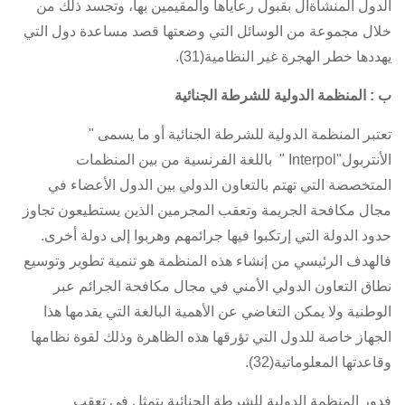
الدول المنشأةال بقبول رعاياها والمقيمين بها، وتجسد ذلك من
خلال مجموعة من الوسائل التي وضعتها قصد مساعدة دول التي
يهددها خطر الهجرة غير النظامية(31).
ب : المنظمة الدولية للشرطة الجنائية
تعتبر المنظمة الدولية للشرطة الجنائية أو ما يسمى "
الأنتربول"Interpol " باللغة الفرنسية من بين المنظمات
المتخصصة التي تهتم بالتعاون الدولي بين الدول الأعضاء في
مجال مكافحة الجريمة وتعقب المجرمين الذين يستطيعون تجاوز
حدود الدولة التي إرتكبوا فيها جرائمهم وهربوا إلى دولة أخرى.
فالهدف الرئيسي من إنشاء هذه المنظمة هو تنمية تطوير وتوسيع
نطاق التعاون الدولي الأمني في مجال مكافحة الجرائم عبر
الوطنية ولا يمكن التغاضي عن الأهمية البالغة التي يقدمها هذا
الجهاز خاصة للدول التي تؤرقها هذه الظاهرة وذلك لقوة نظامها
وقاعدتها المعلوماتية(32).
فدور المنظمة الدولية للشرطة الجنائية يتمثل في تعقب