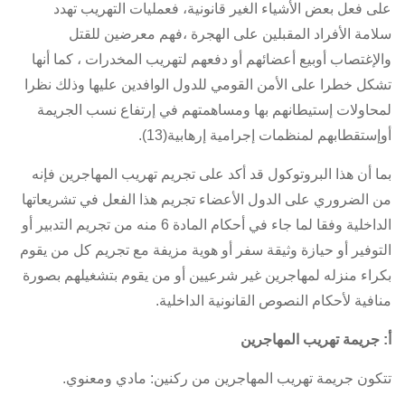
على فعل بعض الأشياء الغير قانونية، فعمليات التهريب تهدد
سلامة الأفراد المقبلين على الهجرة ،فهم معرضين للقتل
والإغتصاب أوبيع أعضائهم أو دفعهم لتهريب المخدرات ، كما أنها
تشكل خطرا على الأمن القومي للدول الوافدين عليها وذلك نظرا
لمحاولات إستيطانهم بها ومساهمتهم في إرتفاع نسب الجريمة
أوإستقطابهم لمنظمات إجرامية إرهابية(13).
بما أن هذا البروتوكول قد أكد على تجريم تهريب المهاجرين فإنه
من الضروري على الدول الأعضاء تجريم هذا الفعل في تشريعاتها
الداخلية وفقا لما جاء في أحكام المادة 6 منه من تجريم التدبير أو
التوفير أو حيازة وثيقة سفر أو هوية مزيفة مع تجريم كل من يقوم
بكراء منزله لمهاجرين غير شرعيين أو من يقوم بتشغيلهم بصورة
منافية لأحكام النصوص القانونية الداخلية.
أ: جريمة تهريب المهاجرين
تتكون جريمة تهريب المهاجرين من ركنين: مادي ومعنوي.