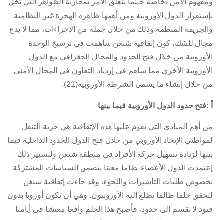
ومفهوم الأمن ،خاصة حينما يتعلق الأمر بمحاربة الظواهر التي تخل
بإستقرار الدول الأوروبية ومن أهمها ظاهرة الهجرة غير النظامية
والجريمة المنظمة وذلك من خلال جملة من الإجراءات، مما لا يدع
مجال للشك، كون إتفاقية شنغن ساهمت في ترسيخ الوحدة
الأوروبية من خلال فتح الحدود والمجال الجغرافي مع الدول
الأوروبية الأخرى مما ساهم في إزدياد التعاون في المجال الأمني
من خلال إنشاء ما يسمى الشرطة الأوروبية(21).
أ :فتح حدود الدول الأوروبية فيما بينها
من أهم المبادئ التي تقوم عليها هذه الإتفاقية هي حرية التنقل
لمواطني الإتحاد الأوروبي من خلال
فتح الدول الحدود الداخلية فيما
بينها لزيادة تسهيل حركة الأفراد في منطقة شنغن ولتسيير ذلك
إعتمدت الدول الأعضاء نظاما معينا يتضمن السياسات المشتركة
بخصوص طلبات التأشيرات واللجوء. وقد جاءت إتفاقية شنغن
لتحقق حلما طالما تطلع إليه الأوروبيون. وهي أن تكون أوروبا بدون
قيود لا تقسم إلى حدود، فأصبح هذا الحلم واقعا معيشا في أيامنا