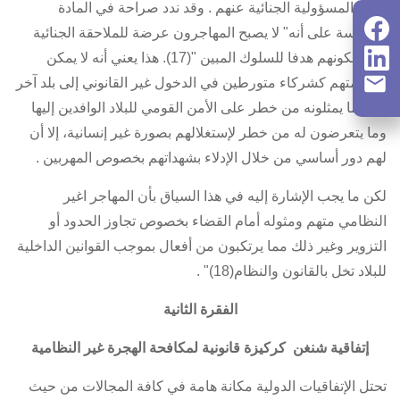
ونفى المسؤولية الجنائية عنهم . وقد ندد صراحة في المادة
السادسة على أنه" لا يصبح المهاجرون عرضة للملاحقة الجنائية
نظرا لكونهم هدفا للسلوك المبين "(17). هذا يعني أنه لا يمكن
محاكمتهم كشركاء متورطين في الدخول غير القانوني إلى بلد آخر
رغم ما يمثلونه من خطر على الأمن القومي للبلاد الوافدين إليها
وما يتعرضون له من خطر لإستغلالهم بصورة غير إنسانية، إلا أن
لهم دور أساسي من خلال الإدلاء بشهداتهم بخصوص المهربين .
لكن ما يجب الإشارة إليه في هذا السياق بأن المهاجر اغير
النظامي متهم ومثوله أمام القضاء بخصوص تجاوز الحدود أو
التزوير وغير ذلك مما يرتكبون من أفعال بموجب القوانين الداخلية
للبلاد تخل بالقانون والنظام(18)" .
الفقرة الثانية
إتفاقية شنغن كركيزة قانونية لمكافحة الهجرة غير النظامية
تحتل الإتفاقيات الدولية مكانة هامة في كافة المجالات من حيث