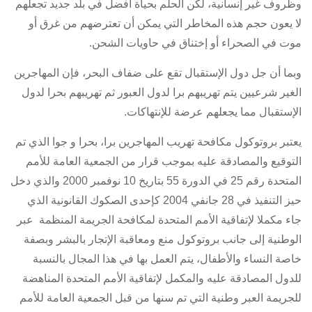
وظروف غير إنسانية، لكن الحلم بحياة أفضل في بلد جديد تجعلهم
لا يعون حجم هذه المخاطر التي يمكن أن تعترضهم من غرق أو
موت في الصحراء أو إختناق في حاويات الشحن.
وبما أن جل دول الإستقبال تقع على ضفاف البحر، فإن المهاجرين
الغير شرعيين يتم تهريبهم برا لدول العبور ثم تهريبهم بحرا لدول
الإستقبال مما يجعلهم عرضة للإنتهاكات.
يعتبر بروتوكول مكافحة تهريب المهاجرين برا، بحرا و جوا الذي تم
التوقيع والمصادقة عليه بموجب قرار من الجمعية العامة للأمم
المتحدة رقم 25 في الدورة 55 بتاريخ 10 نوفمبر 2000 والذي دخل
حيز التنفيذ في 28 جانفي 2004 كإحدى الصكوك القانونية الذي
جاء مكملا لإتفاقية الأمم المتحدة لمكافحة الجريمة المنظمة عبر
الوطنية إلى جانب بروتوكول منع ومعاقبة الإتجار بالبشر وبصفة
خاصة النساء والأطفال، يتم العمل بها في هذا المجال بالنسبة
للدول المصادقة عليه والمكمل لإتفاقية الأمم المتحدة المناهضة
للجريمة العبر وطنية التي تم سنها من قبل الجمعية العامة للأمم