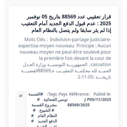
قرار تعقيبي عدد 88569 بتاريخ 05 نوفمبر
2025 : عدم قبول الدفع الجديد أمام التعقيب
إذا لم يثر سابقا ولم يتصل بالنظام العام
Mots Clés : Indivision-partage judiciaire-
expertise-moyen nouveau Principe : Aucun
nouveau moyen ne peut-être soulevé pour
la première fois devant la cour de
cassation. الجمهوريــة التونسيــة وزارة العـدل
الحمــد لله محكمــة التعقيــب عـ88569القضيـــة
تاريخـــه :05-11-2
Publié le:
Référence:
Pays:
Tags:
#القسمة
ar
05/11/2025
J P
تونس
,
القضائية
#
88569/2025
مشروع القسمة
# الشيوع
#
النظام العام
#
الدفع الجديد
#
تقرير الخبرة