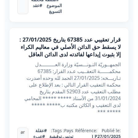
الموضوع
#عقد
التسويغ
قرار تعقيبي عدد 67385 بتاريخ 27/01/2025 :
لا يسقط حق الدائن الأصلي في معاليم الكراء
إلا بثبوت إيداعها لفائدته لدى الدائن العاقل
الجمهــوريّة التـونـــسيّة وزارة العـــــــــدل
محكمــــــة التعقــيب عـدد القرار: 67385
تـاريـــخه: 27/01/2025 الحمد لله وحده أصدرت
محكمة التعقيب القرار التالي : بعد الإطلاع على
مطلب التعقيب عدد 52903 المقدم بتاريخ
31/01/2024 من الأستاذ ***** ***** المحامي
لدى التعقيب و الكائن مكتبه ب***** *****
***** ***
Publié le:
Référence:
Pays:
Tags:
#عقلة
ar
27/01/2025
J P
تونس
,
توقيفية
#عبء