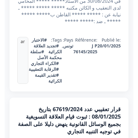
في 30/08/2024 من الاستاذ***** ***** المحامي
لدى التعقيب و الكائن مكتبه ***** ***** ***** ـ
نيابة عن : ***** ***** القاطن ب***** *****
***** ـ ضد :***** *****
Publié le:
Référence:
Pays:
Tags:
#الاختبار
ar
20/01/2025
J P
تونس
,
#تجديد العلاقة
76145/2025
الكرائية
#سلطة
محكمة الأصل
#الكراء التجاري
#الرقابة التعقيبية
#تقدير القيمة
الكرائية
قرار تعقيبي عدد 67619/2024 بتاريخ
08/01/2025 : ثبوت قيام العلاقة التسويغية
بجميع الوسائل القانونية ينهض دليلا على الصفة
في توجيه التنبيه التجاري