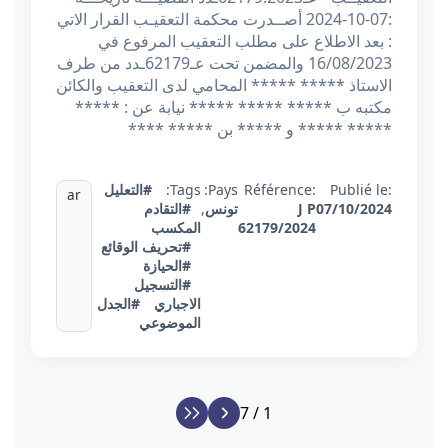
:07-10-2024 أصــدرت محكمة التعقيـب القرار الاتي
: بعد الاطلاع على مطلب التعقيب المرفوع في
16/08/2023 والمضمن تحت عـ62179ـدد من طرف
الاستاذ ***** ***** المحامي لدى التعقيب والكائن
مكتبه ب ***** ***** ***** نيابة عن : *****
***** ***** و ***** بن ***** ****
Publié le:
Référence:
Pays:
Tags:
#التعليل
ar
07/10/2024
J P
تونس
,
#التقادم
62179/2024
المكسب
#تحريف الوقائع
#الحيازة
#التسجيل
الاجباري
#الجدل
الموضوعي
1 / 7