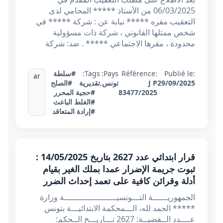
06/03/2025 من الأستاذ ***** المحامي لدى
التعقيب مقره ***** نيابة عن : شركة ***** في
شخص ممثلها القانوني ، شركة ذات مسؤولية
محدودة ، مقرها الاجتماعي ***** . ضد: شركة
Publié le:
Référence:
Pays:
Tags:
#سلطة
ar
29/09/2025
J P
تونس
,
تقديرية
#الصلح
83477/2025
#حجية المحرر
#الغلط الباعث
#إرادة المتعاقد
قرار ابتدائي عدد 2627 بتاريخ 14/05/2025 :
ثبوت جريمة الإضرار عمدا بملك الغير بقيام
أدلة وقرائن كافية على تعمد إحداث الضرر
الجمهوريــــــة التـــونسيـــــــــــــــــــــة وزارة
***** الحمد لله، الـــمحكمة الابتدائيـــة بتونس
عــــدد الــقضيــة: 2627 تـــاريـــخ الــحكم: