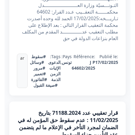
التـونـــسيّة وزارة العــــــــــــــــــــــدل
محكمــــــة التعقــيب عـدد القرار: 64602
تـاريـــخه:17/02/2025 الحمد لله وحده أصدرت
محكمة التعقيب القرار التالي : بعد الإطلاع على
مطلب التعقيب عدـــــــــــــد المقدم من المكلف
العام بنزاعات الدولة في حق
Publié le:
Référence:
Pays:
Tags:
#سقوط
ar
17/02/2025
J P
تونس
,
الدعوى
#وسائل
64602/2025
الإثبات
#مرور
الزمن
#تعمير
الذمة
#الفاتورة
#صيغة القبول
قرار تعقيبي عدد 71188.2024 بتاريخ
11/02/2025 : عدم سقوط حق المؤمن له في
الضمان لمجرد التأخر في الإعلام ما لم يتضمن
عقد التأمين جزاء السقوط