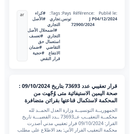
Publié le:
Référence:
Pays:
Tags:
#كراء
ar
04/12/2024
J P
تونس
,
تجاري
#الأصل
72900/2024
التجاري
#اضمحلال الأصل
التجاري
#تعسف
استعمال حق
التقاضي
#ضمان
الانتفاع
#حجية
قرار النقض
قرار تعقيبي عدد 73693 بتاريخ 09/10/2024 :
صحة اليمين الاستيفائية متى وُجّهت من
المحكمة لاستكمال قناعتها بقرائن متضافرة
الجمهوريــة التونسيــة وزارة العدل الحمــد لله
محكمــة التعقيــب عــ73693 ــدد القضيـــة تاريخ
القرار: 09/10/2024 قرار تعقيبي مدني أصدرت
محكمة التعقيب القرار الآتي: بعد الاطلاع على مطلب