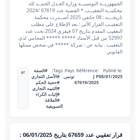
الجمهوريــة التونسيــة وزارة العـدل الحمــد لله
محكمــة التعقيــب * القضية عدد 67619 /2024
تاريخـــه : 08 جانفي 2025 أصــدرت محكمة
التعقيـب القرار الآتي : بعد الإطلاع على مطلب
التعقيب المقدم بتاريخ 07 فيفري 2024 تحت عدد
52997 من قبل الأستاذ ***** ***** المحامي لدى
التعقيب . نيابة عن : شركة ***** في شخص ممثلها
القانوني
Publié le:
Référence:
Pays:
Tags:
#الصفة
ar
08/01/2025
J P
تونس
,
#الأصل التجاري
67619/2025
#حجية الحكم
#التنبيه التجاري
#إثبات الكراء
#العلاقة
التسويغية
قرار تعقيبي عدد 67659 بتاريخ 06/01/2025 :