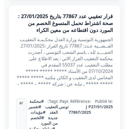
قرار تعقيبي عدد 77867 بتاريخ 27/01/2025 :
صحة اشتراط تحمل المتسوغ الخصم من
المورد دون اقتطاعه من معين الكراء
الجمهورية التونسية وزارة العدل محكـمـة التعقيـب
القــضــية عـدد: 77867 تاريخ القرار :27/01/2025
الحمــــد لله ، باسم الشعب التونسي ، أصدرت
محكمة التعقيب القرار الاتي : بعد الاطلاع على
مطلب التعقيب عدد 55037 المقدم في
07/10/2024 من الأستاذ ***** ***** *****
المحامي لدى التعقيب و الكائن مكتبه ***** *****
***** ***** ـ نيابة عن : شركة ***** – ***** –
Publié le:
Référence:
Pays:
Tags:
#محكمة
ar
27/01/2025
J P
تونس
,
التعقيب
#تفسير
77867/2025
العقد
#مؤيدات
جديدة
#الخصم
من المورد
#سلطة محكمة