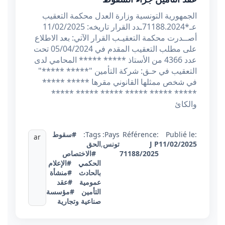
الجمهورية التونسية وزارة العدل محكمة التعقيب
عـ*71188.2024ـدد القرار تاريخه: 11/02/2025
أصــدرت محكمة التعقيـب القرار الآتي: بعد الاطلاع
على مطلب التعقيب المقدم في 05/04/2024 تحت
عدد 4366 من الأستاذ ***** ***** المحامي لدى
التعقيب في حـق: شركة التأمين "***** *****"
في شخص ممثلها القانوني مقرها ***** *****
***** ***** ***** ***** ***** *****
والكائ
Publié le:
Référence:
Pays:
Tags:
#سقوط
ar
11/02/2025
J P
تونس
,
الحق
71188/2025
#الاختصاص
الحكمي
#الإعلام
بالحادث
#منشأة
عمومية
#عقد
التأمين
#مؤسسة
صناعية وتجارية