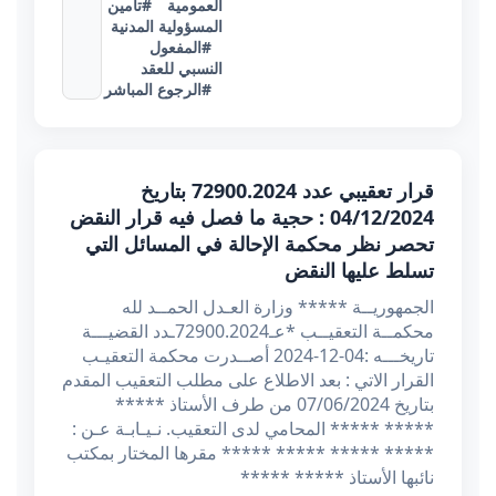
العمومية
#تأمين
المسؤولية المدنية
#المفعول
النسبي للعقد
#الرجوع المباشر
قرار تعقيبي عدد 72900.2024 بتاريخ
04/12/2024 : حجية ما فصل فيه قرار النقض
تحصر نظر محكمة الإحالة في المسائل التي
تسلط عليها النقض
الجمهوريــة ***** وزارة العـدل الحمــد لله
محكمــة التعقيــب *عـ72900.2024ـدد القضيـــة
تاريخـــه :04-12-2024 أصــدرت محكمة التعقيـب
القرار الاتي : بعد الاطلاع على مطلب التعقيب المقدم
بتاريخ 07/06/2024 من طرف الأستاذ *****
***** ***** المحامي لدى التعقيب. نـيـابـة عـن :
***** ***** ***** ***** مقرها المختار بمكتب
نائبها الأستاذ ***** *****