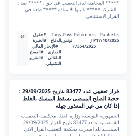
***** المحامية لدى التعقيب في حق : ***** ضد :
- الشركة ***** نائبتها الاستاذة ***** طعنا في
القرار الاستئنافي
Publié le:
Référence:
Pays:
Tags:
#حقوق
ar
17/10/2025
J P
تونس
,
الدفاع
#الخبرة
77354/2025
#الإيجار المالي
العقاري
#الفسخ
التلقائي
#التقرير
التكميلي
قرار تعقيبي عدد 83477 بتاريخ 29/09/2025 :
حجية الصلح الممضى تسقط التمسك بالغلط
إذا كان من غير المعذور جهله
الجمهورية التونسية وزارة العدل محكـمـة التعقيـب
القــضــية عـ دد 83477 تاريخ القرار 29/09/2025
الحمــــد لله أصدرت محكمة التعقيب القرار الاتي
بعد الاطلاع على مطلب التعقيب المقدم في