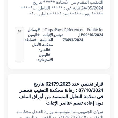
التعقيب المقدم من الأستاذة ***** بتاريخ
24/05/2024 نيابة عن : ***** القاطن ب*****
***** ينوبه ***** ضد ***** قاطن ب**
Publié le:
Référence:
Pays:
Tags:
#وسائل
ar
09/10/2024
J P
تونس
,
الإثبات
#اليمين
73693/2024
الحاسمة
#سلطة
محكمة الأصل
#الخبرة
#اليمين
الاستيفائية
قرار تعقيبي عدد 62179.2023 بتاريخ
07/10/2024 : رقابة محكمة التعقيب تنحصر
في سلامة التعليل المستمد من أوراق الملف
دون إعادة تقييم عناصر الإثبات
س/ن الجمهوريــة التونسيــة وزارة العـدل محكمــة
التعقيــب *عـ62179.2023ـدد القضيـــة تاريخـــه