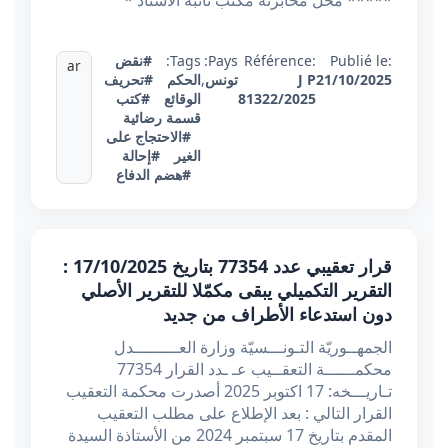
***** محل مخابرته مكتب نائبه الاستاذ *
Publié le:
Référence:
Pays:
Tags:
#نقض
ar
21/10/2025
J P
تونس
,
الحكم
#تحريف
81322/2025
الوقائع
#كتب
قسمة رضائية
#الاحتجاج على
الغير
#إحالة
#هضم الدفاع
قرار تعقيبي عدد 77354 بتاريخ 17/10/2025 :
التقرير التكميلي يبقى مكمّلا للتقرير الأصلي
دون استدعاء الأطراف من جديد
الجمهــوريّة التـونـــسيّة وزارة العـــــــــدل
محكمــــــة التعقــيب عـ ـدد القرار 77354
تـاريـــخه: 17 اكتوبر 2025 أصدرت محكمة التعقيب
القرار التالي : بعد الإطلاع على مطلب التعقيب
المقدم بتاريخ 17 سبتمبر 2024 من الأستاذة السيدة