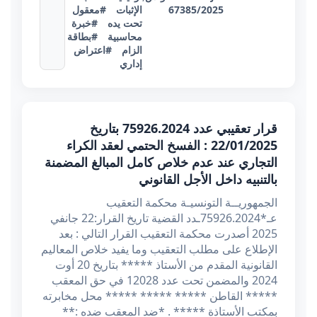
67385/2025
الإثبات
#معقول
تحت يده
#خبرة
محاسبية
#بطاقة
الزام
#اعتراض
إداري
قرار تعقيبي عدد 75926.2024 بتاريخ
22/01/2025 : الفسخ الحتمي لعقد الكراء
التجاري عند عدم خلاص كامل المبالغ المضمنة
بالتنبيه داخل الأجل القانوني
الجمهوريــة التونسيـة محكمة التعقيب
عـ*75926.2024ـدد القضية تاريخ القرار:22 جانفي
2025 أصدرت محكمة التعقيب القرار التالي : بعد
الإطلاع على مطلب التعقيب وما يفيد خلاص المعاليم
القانونية المقدم من الأستاذ ***** بتاريخ 20 أوت
2024 والمضمن تحت عدد 12028 في حق المعقب
***** القاطن ***** ***** ***** محل مخابرته
بمكتب الأستاذة ***** . *ضد المعقب ضده :**