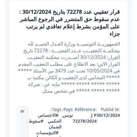
قرار تعقيبي عدد 72278 بتاريخ 30/12/2024 :
عدم سقوط حق المتضرر في الرجوع المباشر
على المؤمن بشرط إعلام تعاقدي لم يرتب
جزاء
الجمهوريــة التونسيــة وزارة العـدل الحمــد لله
محكمــة التعقيــب عــدد القضيـــة : 72278 تاريخ
القرار: 30/12/2024 أصــدرت محكمة التعقيـب
القرار الاتي: بعد الاطلاع على مطلب التعقيب المقدم
في 10/05/2024 تحت عدد 3479 من الأستاذ *****
***** المحامي لدى التعقيب و الكائن مكتبه ب
***** ***** ***** ***** نيابة عن : شركة
***** ***** ***** في شخص ممثل
Tags:
Pays:
Référence:
Publié le:
ar
30/12/2024
J P
تونس
,
#الاختصاص
72278/2024
الحكمي
#سقوط
الضمان
#المؤسسات