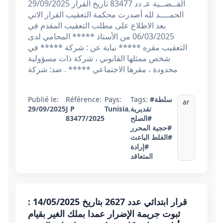
القــضــية عـ دد 83477 تاريخ القرار 29/09/2025
الحمــــد لله أصدرت محكمة التعقيب القرار الاتي
بعد الاطلاع على مطلب التعقيب المقدم في
06/03/2025 من الأستاذ ***** المحامي لدى
التعقيب مقره ***** نيابة عن : شركة ***** في
شخص ممثلها القانوني ، شركة ذات مسؤولية
محدودة ، مقرها الاجتماعي ***** . ضد: شركة
#سلطة
Tags:
Pays:
Référence:
Publié le:
ar
تقديرية
,
Tunisia
J P
29/09/2025
#الصلح
83477/2025
#حجية المحرر
#الغلط الباعث
#إرادة
المتعاقد
قرار ابتدائي عدد 2627 بتاريخ 14/05/2025 :
ثبوت جريمة الإضرار عمدا بملك الغير بقيام