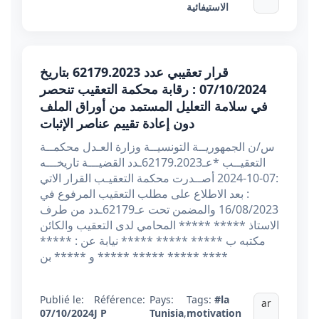
الاستيفائية
قرار تعقيبي عدد 62179.2023 بتاريخ
07/10/2024 : رقابة محكمة التعقيب تنحصر
في سلامة التعليل المستمد من أوراق الملف
دون إعادة تقييم عناصر الإثبات
س/ن الجمهوريــة التونسيــة وزارة العـدل محكمــة
التعقيــب *عـ62179.2023ـدد القضيـــة تاريخـــه
:07-10-2024 أصــدرت محكمة التعقيـب القرار الاتي
: بعد الاطلاع على مطلب التعقيب المرفوع في
16/08/2023 والمضمن تحت عـ62179ـدد من طرف
الاستاذ ***** ***** المحامي لدى التعقيب والكائن
مكتبه ب ***** ***** ***** نيابة عن : *****
***** ***** و ***** بن ***** ****
Publié le:
Référence:
Pays:
Tags:
#la
ar
07/10/2024
J P
Tunisia
,
motivation