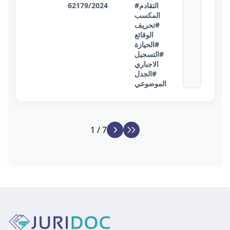
#التقادم
62179/2024
المكسب
#تحريف
الوقائع
#الحيازة
#التسجيل
الاجباري
#الجدل
الموضوعي
1 / 7