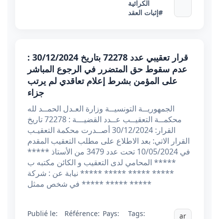
الكرائية
#إثبات العقد
قرار تعقيبي عدد 72278 بتاريخ 30/12/2024 :
عدم سقوط حق المتضرر في الرجوع المباشر
على المؤمن بشرط إعلام تعاقدي لم يرتب
جزاء
الجمهوريــة التونسيــة وزارة العـدل الحمــد لله
محكمــة التعقيــب عــدد القضيـــة : 72278 تاريخ
القرار: 30/12/2024 أصــدرت محكمة التعقيـب
القرار الاتي: بعد الاطلاع على مطلب التعقيب المقدم
في 10/05/2024 تحت عدد 3479 من الأستاذ *****
***** المحامي لدى التعقيب و الكائن مكتبه ب
***** ***** ***** ***** نيابة عن : شركة
***** ***** ***** في شخص ممثل
Publié le:
Référence:
Pays:
Tags:
ar