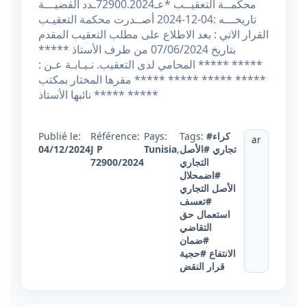
محكمــة التعقيــب *عـ72900.2024ـدد القضيـــة
تاريخـــه :04-12-2024 أصــدرت محكمة التعقيـب
القرار الاتي : بعد الاطلاع على مطلب التعقيب المقدم
بتاريخ 07/06/2024 من طرف الأستاذ *****
***** ***** المحامي لدى التعقيب. نـيـابـة عـن :
***** ***** ***** ***** مقرها المختار بمكتب
نائبها الأستاذ ***** *****
#كراء
Tags:
Pays:
Référence:
Publié le:
ar
تجاري
#الأصل
,
Tunisia
J P
04/12/2024
التجاري
72900/2024
#اضمحلال
الأصل التجاري
#تعسف
استعمال حق
التقاضي
#ضمان
الانتفاع
#حجية
قرار النقض