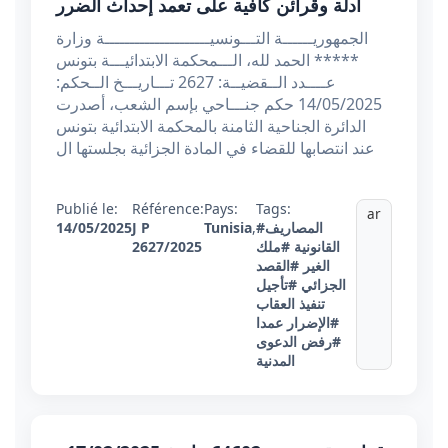
أدلة وقرائن كافية على تعمد إحداث الضرر
الجمهوريــــــة التـــونسيـــــــــــــــــــــة وزارة
***** الحمد لله، الـــمحكمة الابتدائيـــة بتونس
عــــدد الــقضيــة: 2627 تـــاريـــخ الــحكم:
14/05/2025 حكم جنـــاحي بإسم الشعب، أصدرت
الدائرة الجناحية الثامنة بالمحكمة الابتدائية بتونس
عند انتصابها للقضاء في المادة الجزائية بجلستها ال
Publié le:
Référence:
Pays:
Tags:
ar
#المصاريف
,
Tunisia
J P
14/05/2025
القانونية
#ملك
2627/2025
الغير
#القصد
الجزائي
#تأجيل
تنفيذ العقاب
#الإضرار عمدا
#رفض الدعوى
المدنية