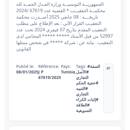
الجمهوريــة التونسيــة وزارة العـدل الحمــد لله
محكمــة التعقيــب * القضية عدد 67619 /2024
تاريخـــه : 08 جانفي 2025 أصــدرت محكمة
التعقيـب القرار الآتي : بعد الإطلاع على مطلب
التعقيب المقدم بتاريخ 07 فيفري 2024 تحت عدد
52997 من قبل الأستاذ ***** ***** المحامي لدى
التعقيب . نيابة عن : شركة ***** في شخص ممثلها
القانوني
#الصفة
Tags:
Pays:
Référence:
Publié le:
ar
#الأصل
,
Tunisia
J P
08/01/2025
التجاري
67619/2025
#حجية الحكم
#التنبيه
التجاري
#إثبات الكراء
#العلاقة
التسويغية