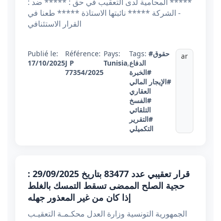
***** المحامية لدى التعقيب في حق : ***** ضد :
- الشركة ***** نائبتها الاستاذة ***** طعنا في
القرار الاستئنافي
#حقوق
Tags:
Pays:
Référence:
Publié le:
ar
الدفاع
,
Tunisia
J P
17/10/2025
#الخبرة
77354/2025
#الإيجار المالي
العقاري
#الفسخ
التلقائي
#التقرير
التكميلي
قرار تعقيبي عدد 83477 بتاريخ 29/09/2025 :
حجية الصلح الممضى تسقط التمسك بالغلط
إذا كان من غير المعذور جهله
الجمهورية التونسية وزارة العدل محكـمـة التعقيـب