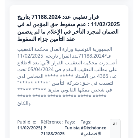
قرار تعقيبي عدد 71188.2024 بتاريخ
11/02/2025 : عدم سقوط حق المؤمن له في
الضمان لمجرد التأخر في الإعلام ما لم يتضمن
عقد التأمين جزاء السقوط
الجمهورية التونسية وزارة العدل محكمة التعقيب
عـ*71188.2024ـدد القرار تاريخه: 11/02/2025
أصــدرت محكمة التعقيـب القرار الآتي: بعد الاطلاع
على مطلب التعقيب المقدم في 05/04/2024 تحت
عدد 4366 من الأستاذ ***** ***** المحامي لدى
التعقيب في حـق: شركة التأمين "***** *****"
في شخص ممثلها القانوني مقرها ***** *****
***** ***** ***** ***** ***** *****
والكائ
Publié le:
Référence:
Pays:
Tags:
ar
11/02/2025
J P
Tunisia
,
#Déchéance
#الاختصاص
71188/2025