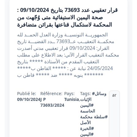
قرار تعقيبي عدد 73693 بتاريخ 09/10/2024 :
صحة اليمين الاستيفائية متى وُجّهت من
المحكمة لاستكمال قناعتها بقرائن متضافرة
الجمهوريــة التونسيــة وزارة العدل الحمــد لله
محكمــة التعقيــب عــ73693 ــدد القضيـــة تاريخ
القرار: 09/10/2024 قرار تعقيبي مدني أصدرت
محكمة التعقيب القرار الآتي: بعد الاطلاع على مطلب
التعقيب المقدم من الأستاذة ***** بتاريخ
24/05/2024 نيابة عن : ***** القاطن ب*****
***** ينوبه ***** ضد ***** قاطن ب**
#وسائل
Tags:
Pays:
Référence:
Publié le:
ar
الإثبات
,
Tunisia
J P
09/10/2024
#اليمين
73693/2024
الحاسمة
#سلطة محكمة
الأصل
#الخبرة
#اليمين