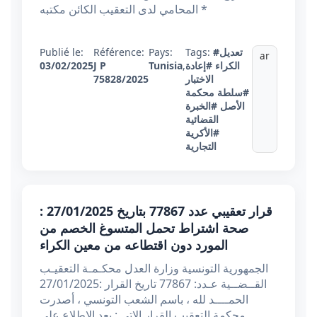
المحامي لدى التعقيب الكائن مكتبه *
#تعديل
Tags:
Pays:
Référence:
Publié le:
ar
الكراء
#إعادة
,
Tunisia
J P
03/02/2025
الاختبار
75828/2025
#سلطة محكمة
الأصل
#الخبرة
القضائية
#الأكرية
التجارية
قرار تعقيبي عدد 77867 بتاريخ 27/01/2025 :
صحة اشتراط تحمل المتسوغ الخصم من
المورد دون اقتطاعه من معين الكراء
الجمهورية التونسية وزارة العدل محكـمـة التعقيـب
القــضــية عـدد: 77867 تاريخ القرار :27/01/2025
الحمــــد لله ، باسم الشعب التونسي ، أصدرت
محكمة التعقيب القرار الاتي : بعد الاطلاع على