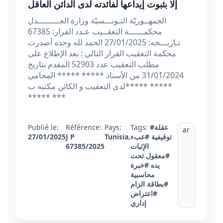
إلا بثبوت إيداعها لفائدته لدى الدائن العاقل
الجمهــوريّة التـونـــسيّة وزارة العـــــــــدل
محكمــــــة التعقــيب عـدد القرار: 67385
تـاريـــخه: 27/01/2025 الحمد لله وحده أصدرت
محكمة التعقيب القرار التالي : بعد الإطلاع على
مطلب التعقيب عدد 52903 المقدم بتاريخ
31/01/2024 من الأستاذ ***** ***** المحامي
لدى التعقيب و الكائن مكتبه ب***** *****
***** ***
#عقلة
Tags:
Pays:
Référence:
Publié le:
ar
توقيفية
#عبء
,
Tunisia
J P
27/01/2025
الإثبات
67385/2025
#معقول تحت
يده
#خبرة
محاسبية
#بطاقة الزام
#اعتراض
إداري