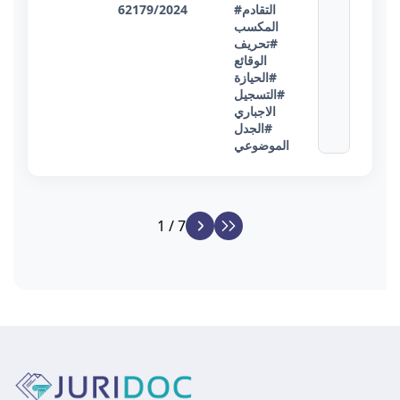
#التقادم
62179/2024
المكسب
#تحريف
الوقائع
#الحيازة
#التسجيل
الاجباري
#الجدل
الموضوعي
1 / 7