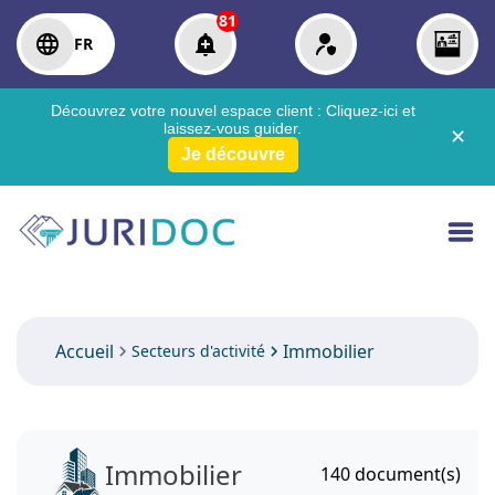
81
FR
Découvrez votre nouvel espace client :
Cliquez-ici
et
laissez-vous guider.
✕
Je découvre
Accueil
Immobilier
Secteurs d'activité
Immobilier
140
document(s)