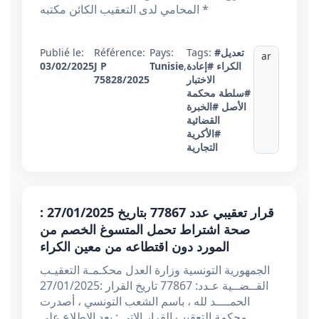
المحامي لدى التعقيب الكائن مكتبه *
#تعديل
Tags:
Pays:
Référence:
Publié le:
ar
الكراء
#إعادة
,
Tunisie
J P
03/02/2025
الاختبار
75828/2025
#سلطة محكمة
الأصل
#الخبرة
القضائية
#الأكرية
التجارية
قرار تعقيبي عدد 77867 بتاريخ 27/01/2025 :
صحة اشتراط تحمل المتسوغ الخصم من
المورد دون اقتطاعه من معين الكراء
الجمهورية التونسية وزارة العدل محكـمـة التعقيـب
القــضــية عـدد: 77867 تاريخ القرار :27/01/2025
الحمــــد لله ، باسم الشعب التونسي ، أصدرت
محكمة التعقيب القرار الاتي : بعد الاطلاع على