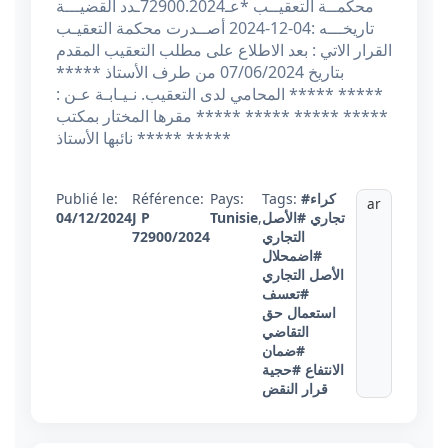
محكمــة التعقيــب *عـ72900.2024ـدد القضيـــة
تاريخـــه :04-12-2024 أصــدرت محكمة التعقيـب
القرار الاتي : بعد الاطلاع على مطلب التعقيب المقدم
بتاريخ 07/06/2024 من طرف الأستاذ *****
***** ***** المحامي لدى التعقيب. نـيـابـة عـن :
***** ***** ***** ***** مقرها المختار بمكتب
نائبها الأستاذ ***** *****
#كراء
Tags:
Pays:
Référence:
Publié le:
ar
تجاري
#الأصل
,
Tunisie
J P
04/12/2024
التجاري
72900/2024
#اضمحلال
الأصل التجاري
#تعسف
استعمال حق
التقاضي
#ضمان
الانتفاع
#حجية
قرار النقض