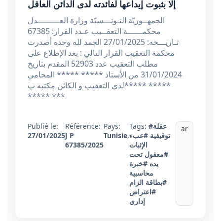
إلا بثبوت إيداعها لفائدته لدى الدائن العاقل
الجمهــوريّة التـونـــسيّة وزارة العـــــــــدل
محكمــــــة التعقــيب عـدد القرار: 67385
تـاريـــخه: 27/01/2025 الحمد لله وحده أصدرت
محكمة التعقيب القرار التالي : بعد الإطلاع على
مطلب التعقيب عدد 52903 المقدم بتاريخ
31/01/2024 من الأستاذ ***** ***** المحامي
لدى التعقيب و الكائن مكتبه ب***** *****
***** ***
#عقلة
Tags:
Pays:
Référence:
Publié le:
ar
توقيفية
#عبء
,
Tunisie
J P
27/01/2025
الإثبات
67385/2025
#معقول تحت
يده
#خبرة
محاسبية
#بطاقة الزام
#اعتراض
إداري