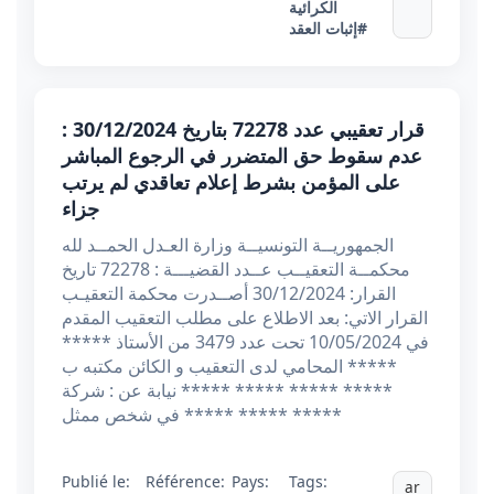
الكرائية
#إثبات العقد
قرار تعقيبي عدد 72278 بتاريخ 30/12/2024 :
عدم سقوط حق المتضرر في الرجوع المباشر
على المؤمن بشرط إعلام تعاقدي لم يرتب
جزاء
الجمهوريــة التونسيــة وزارة العـدل الحمــد لله
محكمــة التعقيــب عــدد القضيـــة : 72278 تاريخ
القرار: 30/12/2024 أصــدرت محكمة التعقيـب
القرار الاتي: بعد الاطلاع على مطلب التعقيب المقدم
في 10/05/2024 تحت عدد 3479 من الأستاذ *****
***** المحامي لدى التعقيب و الكائن مكتبه ب
***** ***** ***** ***** نيابة عن : شركة
***** ***** ***** في شخص ممثل
Publié le:
Référence:
Pays:
Tags:
ar