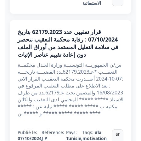
الاستيفائية
قرار تعقيبي عدد 62179.2023 بتاريخ
07/10/2024 : رقابة محكمة التعقيب تنحصر
في سلامة التعليل المستمد من أوراق الملف
دون إعادة تقييم عناصر الإثبات
س/ن الجمهوريــة التونسيــة وزارة العـدل محكمــة
التعقيــب *عـ62179.2023ـدد القضيـــة تاريخـــه
:07-10-2024 أصــدرت محكمة التعقيـب القرار الاتي
: بعد الاطلاع على مطلب التعقيب المرفوع في
16/08/2023 والمضمن تحت عـ62179ـدد من طرف
الاستاذ ***** ***** المحامي لدى التعقيب والكائن
مكتبه ب ***** ***** ***** نيابة عن : *****
***** ***** و ***** بن ***** ****
Publié le:
Référence:
Pays:
Tags:
#la
ar
07/10/2024
J P
Tunisie
,
motivation