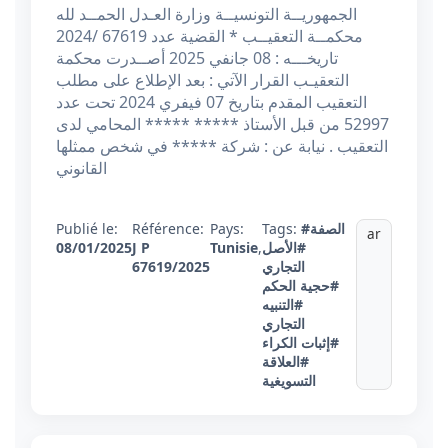
الجمهوريــة التونسيــة وزارة العـدل الحمــد لله
محكمــة التعقيــب * القضية عدد 67619 /2024
تاريخـــه : 08 جانفي 2025 أصــدرت محكمة
التعقيـب القرار الآتي : بعد الإطلاع على مطلب
التعقيب المقدم بتاريخ 07 فيفري 2024 تحت عدد
52997 من قبل الأستاذ ***** ***** المحامي لدى
التعقيب . نيابة عن : شركة ***** في شخص ممثلها
القانوني
#الصفة
Tags:
Pays:
Référence:
Publié le:
ar
#الأصل
,
Tunisie
J P
08/01/2025
التجاري
67619/2025
#حجية الحكم
#التنبيه
التجاري
#إثبات الكراء
#العلاقة
التسويغية