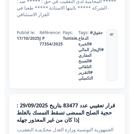
***** المحامية لدى التعقيب في حق : ***** ضد :
- الشركة ***** نائبتها الاستاذة ***** طعنا في
القرار الاستئنافي
#حقوق
Tags:
Pays:
Référence:
Publié le:
ar
الدفاع
,
Tunisie
J P
17/10/2025
#الخبرة
77354/2025
#الإيجار المالي
العقاري
#الفسخ
التلقائي
#التقرير
التكميلي
قرار تعقيبي عدد 83477 بتاريخ 29/09/2025 :
حجية الصلح الممضى تسقط التمسك بالغلط
إذا كان من غير المعذور جهله
الجمهورية التونسية وزارة العدل محكـمـة التعقيـب