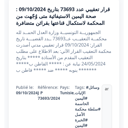
قرار تعقيبي عدد 73693 بتاريخ 09/10/2024 :
صحة اليمين الاستيفائية متى وُجّهت من
المحكمة لاستكمال قناعتها بقرائن متضافرة
الجمهوريــة التونسيــة وزارة العدل الحمــد لله
محكمــة التعقيــب عــ73693 ــدد القضيـــة تاريخ
القرار: 09/10/2024 قرار تعقيبي مدني أصدرت
محكمة التعقيب القرار الآتي: بعد الاطلاع على مطلب
التعقيب المقدم من الأستاذة ***** بتاريخ
24/05/2024 نيابة عن : ***** القاطن ب*****
***** ينوبه ***** ضد ***** قاطن ب**
#وسائل
Tags:
Pays:
Référence:
Publié le:
ar
الإثبات
,
Tunisie
J P
09/10/2024
#اليمين
73693/2024
الحاسمة
#سلطة محكمة
الأصل
#الخبرة
#اليمين