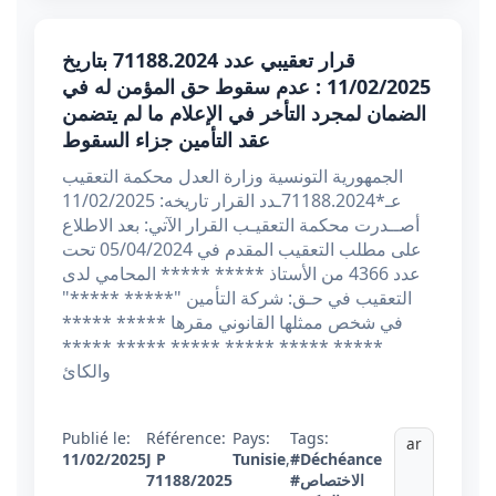
قرار تعقيبي عدد 71188.2024 بتاريخ
11/02/2025 : عدم سقوط حق المؤمن له في
الضمان لمجرد التأخر في الإعلام ما لم يتضمن
عقد التأمين جزاء السقوط
الجمهورية التونسية وزارة العدل محكمة التعقيب
عـ*71188.2024ـدد القرار تاريخه: 11/02/2025
أصــدرت محكمة التعقيـب القرار الآتي: بعد الاطلاع
على مطلب التعقيب المقدم في 05/04/2024 تحت
عدد 4366 من الأستاذ ***** ***** المحامي لدى
التعقيب في حـق: شركة التأمين "***** *****"
في شخص ممثلها القانوني مقرها ***** *****
***** ***** ***** ***** ***** *****
والكائ
Publié le:
Référence:
Pays:
Tags:
ar
11/02/2025
J P
Tunisie
,
#Déchéance
#الاختصاص
71188/2025