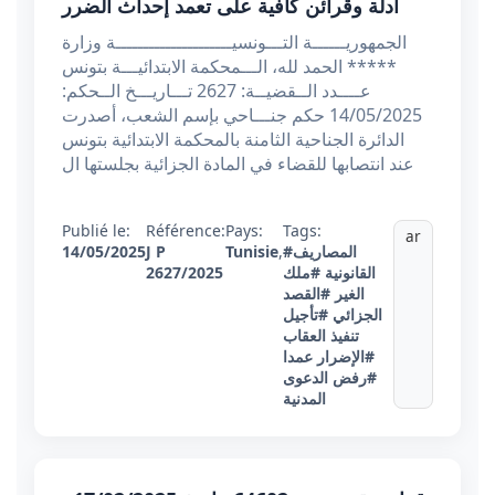
أدلة وقرائن كافية على تعمد إحداث الضرر
الجمهوريــــــة التـــونسيـــــــــــــــــــــة وزارة
***** الحمد لله، الـــمحكمة الابتدائيـــة بتونس
عــــدد الــقضيــة: 2627 تـــاريـــخ الــحكم:
14/05/2025 حكم جنـــاحي بإسم الشعب، أصدرت
الدائرة الجناحية الثامنة بالمحكمة الابتدائية بتونس
عند انتصابها للقضاء في المادة الجزائية بجلستها ال
Publié le:
Référence:
Pays:
Tags:
ar
#المصاريف
,
Tunisie
J P
14/05/2025
القانونية
#ملك
2627/2025
الغير
#القصد
الجزائي
#تأجيل
تنفيذ العقاب
#الإضرار عمدا
#رفض الدعوى
المدنية