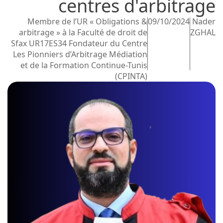
centres d'arbitrage
Membre de l’UR « Obligations &
09/10/2024
Nader
arbitrage » à la Faculté de droit de
ZGHAL
Sfax UR17ES34 Fondateur du Centre
Les Pionniers d’Arbitrage Médiation
et de la Formation Continue-Tunis
(CPINTA)