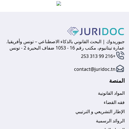
جيوريدوك | البحث القانوني بالذكاء الاصطناعي – تونس وأفريقيا.
عمارة تيتانيوم، مكتب رقم 16 - 1053 ضفاف البحيرة 2 - تونس
+216 99 313 253
contact@juridoc.tn
المنصة
المواد القانونية
فقه القضاء
الإطار التشريعي و الترتيبي
الروائد الرسمية