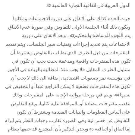
الدول العربية في اتفاقية التجارة العالمية
.
42
جرت العادة كذلك على الاتفاق على دورية الاجتماعات ومكانها
ويكون ذلك أثناء الجلسة الأولى للتفاوض وفي صورة عدم الاتفاق
يتم اللجوء للوساطة والتحكيم
، وبعد الاتفاق على دورية
43
الاجتماعات يتم تحديد إجراءات وتقنيات سير الجلسات، ويتم تقديم
المقترحات من قبل الطرف الذي يطالب بالتفاوض ويشترط أن
تكون هذه المقترحات واقعية ومدعمة بحيث يجب أن تكون في
متناول الطرف المقابل فلا يجب مثلا المطالبة بالزيادة في الأجور
في مؤسسة تمر بصعوبات اقتصادية، إضافة الى ذلك لا يجب أن
تكون هذه المقترحات قطعية لا يمكن التراجع عنها أو التخفيض في
نسبها
، ويتم في مرحلة موالية الإجابة على المقترحات وذلك
44
بتقديم مقترحات مضادة أو بالموافقة عليه كتابيا، ويقع التفاوض
على أساس المعلومات والبيانات المقدمة ويشترط أن يكون
التفاوض عن حسن نية وفي الصورة تقارب وجهات النظر يتم ابرام
إما اتفاق أو اتفاقية
ويجدر التذكير بأن المشرع قد خصها بنظام
45