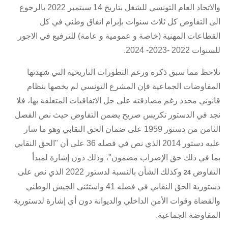
والاتحاد العام التونسي للشغل بتاريخ 14 سبتمبر 2022 بالرجوع
الى التفاوض كل ثلاث سنوات بإبرام اتفاق وطني في كل
القطاعات المهنية (خاصة و عمومية و عامة) للترفيع في الاجور
للسنوات 2022 -2023- 2024.
نلاحظ مما سبق ذكره ورغم التطورات التاريخية التي شهدتها
المفاوضات الجماعية فإن المشرع التونسي لم يخصها بنظام
قانوني محدد رغم مصادقته على جل الاتفاقيات المتعلقة بها، فلا
نجد في
الدستور
تكريس صريح يضمن التفاوض حيث نص الفصل
الثامن من دستور 1959 على ضمان الحق النقابي وهو ما سار
عليه دستور 2014 الذي نص في فصله 36 على أن "الحق النقابي
بما في ذلك حق الإضراب مضمون"، وذلك دون إشارة لمبدأ
التفاوض
وكذلك الشأن بالنسبة
لدستور 2022
الذي نص على
24
دستورية الحق النقابي في فصله 41 واستثنى الجيش الوطني
والقضاة وقوات الأمن الداخلي والديوانة دون أي إشارة لدستورية
المفاوضة الجماعية.