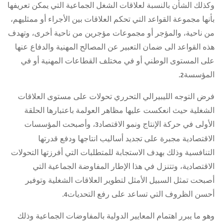
وكذلك الشأن بالنسبة لعلاقات الشغل الجماعية التي يمكن تعريفها
بأنها مجموعة القواعد التي تحكم العلاقات بين الأجراء أو ممثليهم،
من ناحية، والمؤجر أو مجموعات مؤجرين من ناحية أخرى، وتهدف
هذه القواعد الى ضمان التعبير عن المصالح المهنية والدفاع عنها
على المستوى الوطني أو في مختلف القطاعات المهنية أو في
المؤسسة
.
2
فرض التوجه الليبيرالي التحرري تحولات على مستوى العلاقات
الشغلية حيث انعكست عليها مظاهر العولمة باعتبارها الحلقة
الأولى في حركة الإنتاج ونمو الاقتصاد
، وأصبحت المؤسسات
3
الاقتصادية مجبرة على تجديد أساليب انتاجها ودفع قدرتها
التنافسية وذلك بهدف الاستجابة للمتطلبات التي أفرزتها التحولات
الاقتصادية، وتتنزل في هذا الإطار المفاوضة الجماعية التي
أصبحت تمثل السبيل الأمثل لتطوير العلاقات الشغلية وتوفير
أحسن الظروف التي تساعد على رفع التحديات
.
4
وهو ما يبرر اهتمام المعايير الدولية بالمفاوضات الجماعية وذلك