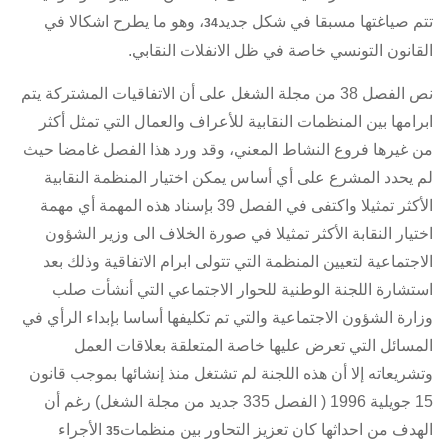
تتم صياغتها مسبقا في شكل جديد
، وهو ما يطرح اشكالا في
34
القانون التونسي خاصة في ظل الانفلات النقابي.
نص
الفصل 38 من مجلة الشغل
على أن
الاتفاقيات المشتركة
يتم
ابرامها بين المنظمات النقابية للأعراف والعمال التي تمثل أكثر
من غيرها فروع النشاط المعني، وقد ورد هذا الفصل غامضا حيث
لم يحدد المشرع على أي أساس يمكن اختيار المنظمة النقابية
الأكثر تمثيلا واكتفى في
الفصل 39
بإسناد هذه المهمة أي مهمة
اختيار النقابة الأكثر تمثيلا في صورة الخلاف الى وزير الشؤون
الاجتماعية لتعيين المنظمة التي تتولى ابرام الاتفاقية وذلك بعد
استشارة اللجنة الوطنية للحوار الاجتماعي التي أنشأت صلب
وزارة الشؤون الاجتماعية والتي تم تكليفها أساسا بإبداء الرأي في
المسائل التي تعرض عليها خاصة المتعلقة بعلاقات العمل
وتشريعاته إلا أن هذه اللجنة لم تشتغل منذ إنشائها بموجب
قانون
15 جويلية 1996
(
الفصل 335 جديد من مجلة الشغل
) رغم أن
الهدف من احداثها كان تعزيز التحاور بين منظمات
الأجراء
35