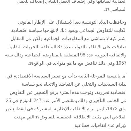
العمالية لقياداتها وفي إضعاف العمل النقابي إضعاف للعمل
السياسي
.
17
وحافظت البلاد التونسية بعد الاستقلال على الإطار القانوني
الكابت للتفاوض الجماعي ويعود ذلك لانتهاجها سياسة اقتصادية
اشتراكية لا تتماشى مع المفاوضات الجماعية ولكن في المقابل
صادقت على
الاتفاقية الدولية عدد 87 المتعلقة بالحريات النقابية
والاتفاقية الدولية عدد 98 المتعلقة بالمفاوضة الجماعية وذلك سنة
1957 وفي ذلك تناقض مع ما هو متواجد في الواقع
.
18
أما بالنسبة للمرحلة الثانية بدأت مع تغيير السياسة الاقتصادية في
بداية السبعينات والتخلي عن التعاضد والاتجاه نحو سياسة
اقتصادية تحررية، وتوجت هذه الفترة برفع التحجير عن التفاوض
في الجانب التأجيري وذلك بمقتضى الأمر عدد 247 المؤرخ في 25
ماي 1973، ليتم ابرام الاتفاقية الإطارية المشتركة في القطاع غير
الفلاحي التي مثلت الانطلاقة الحقيقية للتفاوض
التي مهدت
19
لإبرام عدة
اتفاقيات قطاعية
.