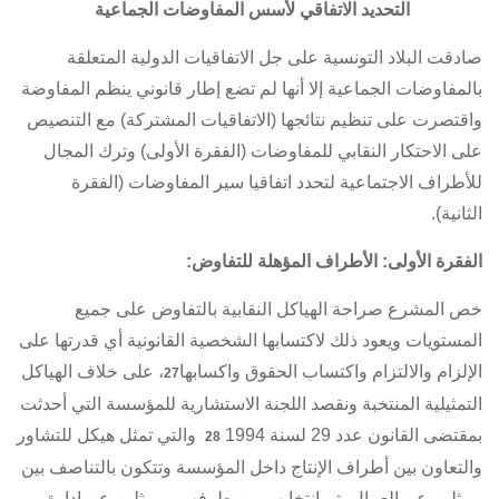
التحديد الاتفاقي لأسس المفاوضات الجماعية
صادقت البلاد التونسية على جل
الاتفاقيات الدولية
المتعلقة
بالمفاوضات الجماعية إلا أنها لم تضع إطار قانوني ينظم المفاوضة
واقتصرت على تنظيم نتائجها (
الاتفاقيات المشتركة
) مع التنصيص
على الاحتكار النقابي للمفاوضات (الفقرة الأولى) وترك المجال
للأطراف الاجتماعية لتحدد اتفاقيا سير المفاوضات (الفقرة
الثانية).
الفقرة الأولى: الأطراف المؤهلة للتفاوض:
خص المشرع صراحة الهياكل النقابية بالتفاوض على جميع
المستويات ويعود ذلك لاكتسابها الشخصية القانونية أي قدرتها على
الإلزام والالتزام واكتساب الحقوق واكسابها
، على خلاف الهياكل
27
التمثيلية المنتخبة ونقصد اللجنة الاستشارية للمؤسسة التي أحدثت
بمقتضى
القانون عدد 29 لسنة 1994
والتي تمثل هيكل للتشاور
28
والتعاون بين أطراف الإنتاج داخل المؤسسة وتتكون بالتناصف بين
ممثلين عن العمال يتم انتخابهم من طرفهم وممثلين عن إدارة