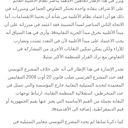
وبرز في هذا الإطار اتجاهين أحدهما يناصر نظام الأغلبية القائم
على الاعتراف بنقابة واحدة تحتكر التفاوض الجماعي ومبرراته في
ذلك هو أن اعتماد نظام الأغلبية من شأنه أن يجنبنا الانقسامات، أما
الاتجاه الثاني المناصر لمبدأ النسبية فقد اعتمد في مبرراته على أن
مبدأ الأغلبية يخرق مبدأ الحرية النقابية
، وأرى في هذا السياق أنه
38
يجب الاعتماد على مبدأ الأغلبية لأن في التعدد تشتت وتضارب
للآراء ولكن يمكن تمكين النقابات الأخرى من المشاركة في
التفاوض مع ترك القرار للمنظمة الأكثر تمثيلا.
تجدر الإشارة في هذا الإطار الى أنه على خلاف المشرع التونسي
فقد حدد المشرع الفرنسي صلب قانون 20 أوت 2008 المقاييس
المعتمدة لتحديد التمثيلية النقابية خارج المؤسسة والتي تتمثل في
عدد المنخرطين، استقلالية المنظمة النقابية، ارتباط توجهات
النقابة بجملة من القيم الأساسية التي يعبر عنها بقيم الجمهورية أو
قيم الديمقراطية، إضافة الى الأقدمية
.
39
كما ذكرنا سابقا لم يحدد المشرع التونسي معايير التمثيلية في