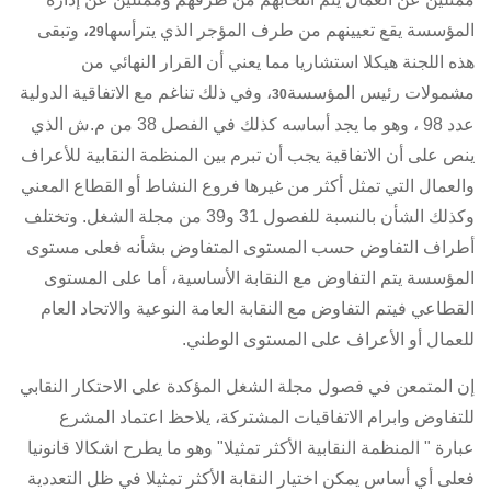
المؤسسة يقع تعيينهم من طرف المؤجر الذي يترأسها
، وتبقى
29
هذه اللجنة هيكلا استشاريا مما يعني أن القرار النهائي من
مشمولات رئيس المؤسسة
، وفي ذلك تناغم مع
الاتفاقية الدولية
30
عدد 98
، وهو ما يجد أساسه كذلك في
الفصل 38 من م.ش
الذي
ينص على أن الاتفاقية يجب أن تبرم بين المنظمة النقابية للأعراف
والعمال التي تمثل أكثر من غيرها فروع النشاط أو القطاع المعني
وكذلك الشأن بالنسبة
للفصول 31 و39 من مجلة الشغل
. وتختلف
أطراف التفاوض حسب المستوى المتفاوض بشأنه فعلى مستوى
المؤسسة يتم التفاوض مع النقابة الأساسية، أما على المستوى
القطاعي فيتم التفاوض مع النقابة العامة النوعية والاتحاد العام
للعمال أو الأعراف على المستوى الوطني.
إن المتمعن في فصول
مجلة الشغل
المؤكدة على الاحتكار النقابي
للتفاوض وابرام
الاتفاقيات المشتركة
، يلاحظ اعتماد المشرع
عبارة " المنظمة النقابية الأكثر تمثيلا" وهو ما يطرح اشكالا قانونيا
فعلى أي أساس يمكن اختيار النقابة الأكثر تمثيلا في ظل التعددية