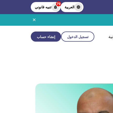
79
العربية
تنبيه قانوني
✕
ية
تسجيل الدخول
إنشاء حساب