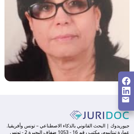
جيوريدوك | البحث القانوني بالذكاء الاصطناعي – تونس وأفريقيا.
عمارة تيتانيوم، مكتب رقم 16 - 1053 ضفاف البحيرة 2 - تونس