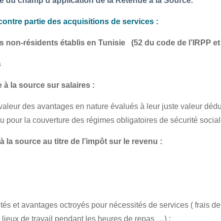
ie du champ d’application de la Retenue à la Source.
tre partie des acquisitions de services :
 non-résidents établis en Tunisie (
52 du code de l’IRPP et 
s
 à la source sur salaires :
leur des avantages en nature évalués à leur juste valeur déduct
e ou pour la couverture des régimes obligatoires de sécurité soci
a source au titre de l’impôt sur le revenu :
s et avantages octroyés pour nécessités de services ( frais de 
s lieux de travail pendant les heures de repas …) ;