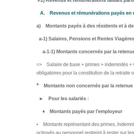
I-1) Revenus et rémunérations faisant part
A. Revenus et rémunérations payés en con
a) Montants payés à des résidents et à des
a-1) Salaires, Pensions et Rentes Viagère
a-1-1) Montants concernés par la retenue
=> Salaire de base + primes + indemnités + va
obligatoires pour la constitution de la retrait
*
Montants non concernés par la retenue à l
► Pour les salariés :
♦
Montants payés par l’employeur
• Montants représentant des primes, Indemnité
octroyés au personnel restreint à rester sur le