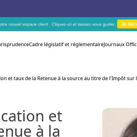
Je déc
tre nouvel espace client :
Cliquez-ici
et laissez-vous guider.
urisprudence
Cadre législatif et réglementaire
Journaux Offic
n et taux de la Retenue à la source au titre de l'Impôt sur l
cation et
enue à la