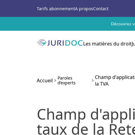
Tarifs abonnement
A propos
Contact
Découvrez vo
Les matières du droit
J
Champ d'applicatio
Paroles
Accueil
d’experts
la TVA
Champ d'appli
taux de la Ret