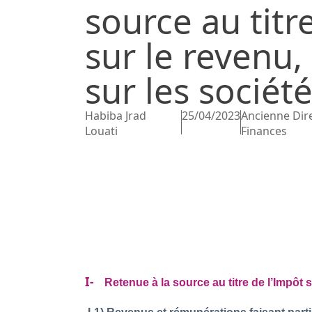
source au titr
sur le revenu,
sur les sociét
Habiba Jrad
25/04/2023
Ancienne Dire
Louati
Finances
I-
Retenue à la source au titre de l’Impôt su