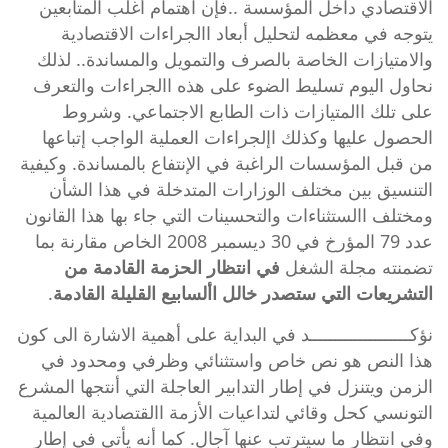
الاقتصادي داخل المؤسسة ..فإن اهتمام أغلب المتابعين
يتوجه في معظمه لتحليل أبعاد االجراءات الاقتصادية
والامتيازات الخاصة بالصرف والتمويل والمساندة.. لذلك
نحاول اليوم تسليط الضوء على هذه االجراءات والتعرف
على تلك االمتيازات ذات الطابع الاجتماعي. وشروط
الحصول عليها وكذلك اإلجراءات العملية الواجب إتباعها
من قبل المؤسسات الراغبة في الإنتفاع بالمساندة. وكيفية
التنسيق بين مختلف الوزارات المتدخلة في هذا الشأن
ومختلف االستثناءات والتحسينات التي جاء بها هذا
القانون
عدد 79 المؤرخ في 30 ديسمبر 2008
الخاص مقارنة بما
تضمنته مجلة الشغل
في انتظار الحزمة القادمة من
التشريعات التي ستصدر خالل األسابيع القليلة القادمة
.
نؤكــــــــــــــــــــد في البداية على أهمية الاشارة الى كون
هذا النص هو نص خاص واستثنائي وظرفي ومحدود في
الزمن ويتنزل في إطار التدابير العاجلة التي أنتجها المشرع
التونسي كحل وقائي لتداعيات الأزمة االقتصادية العالمية
وفي انتظار ما سيترتب عنها آجال. كما أنه يأتي في إطار