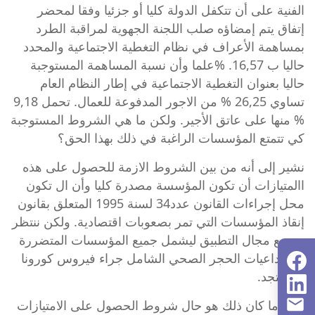
الفنية على أن تتكفل الدولة كليا أو جزئيا وفقا لمحضر
إتفاق يتم إمضاؤه صلب اللجنة الجهوية لمراقبة الطرد
بمساهمة الأعراف في نظام التغطية الاجتماعية والمحدد
حاليا ب 16,57. %علما وأن نسبة المساهمة المستوجبة
حاليا بعنوان التغطية الاجتماعية في إطار النظام العام
تساوي 26,25 % من الاجور المدفوعة للعمال. تحمل 9,18
% منها على عاتق الأجير. ولكن ما هي الشروط المستوجبة
كي تتمتع المؤسسات الراغبة في ذلك بهذا الحق؟
نشير إلى أنه من بين الشروط الازمة للحصول على هذه
االمتيازات أن تكون المؤسسة مصدرة كليا وأن ال تكون
محل إجراءات
القانون عدد34 لسنة 1995 المتعلق بقانون
إنقاذ المؤسسات التي تمر بصعوبات اقتصادية
. ولكن ننتظر
توسيع مجال التطبيق ليشمل جميع المؤسسات المتضررة
من تداعيات الحجر الصحي الشامل جراء
فيروس كورونا
المستجد.
و إذا ما كان ذلك هو حال شروط الحصول على الامتيازات