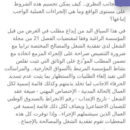
من الجانب النظري.. كيف يمكن تجسيم هذه الشروط
على مستوى الواقع وما هي اإلجراءات العملية الواجب
إتباعها؟
في هذا السياق البد من إيداع مطلب في الغرض من قبل
المؤسسة الراغبة وفقا لمقتضيات
الفصل 21 من مجلة
الشغل
لدى تفقدية الشغل والمصالح المختصة ترابيا مع
ضرورة التنصيص صراحة على اإلجراء المزمع اتخاذه مع
تضمن المطلب المو ّدع على الوثائق التي تثبت تقلص
نشاط المؤسسة المرتبط باألسواق الخارجية.. والمراسالت
التي تفيد إلغاء الطلبيات واالستظهار بما يثبت عدم تسديد
الحرفاء الاجانب لما تخلد بذمتهم وكذلك قائمة إسمية لكل
العمال )الحالة المدنية - الإختصاص المهني - صيغة عقد
الشغل - تاريخ الإنتداب - رقم الانخراط بالصندوق الوطني
للضمان الاجتماعي( ويضاف لكل ذلك قائمة إسمية في
العمال الذين سيشملهم الإجراء.. وإذا توفرت كل هذه
المعطيات تقوم تفقدية الشغل والمصالحة بالإجماع .