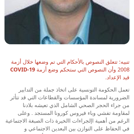
تنبيه: تتعلق النصوص بالأحكام التي تم وضعها خلال أزمة
2008 وأن النصوص التي ستحكم وضع أزمة
COVID-19
قيد الإعداد.
تعمل الحكومة التونسية على اتخاذ جملة من التدابير
الضرورية لمساندة المؤسسات والقطاعات التي قد تتأثر
من جراء الحجر الصحي الشامل الذي تعيشه بلادنا
لمقاومة تفشي وباء
فيروس كورونا
المستجد . وعلى
الرغم من أهمية اإلجراءات االخيرة ذات الصبغة الاجتماعية
في الحفاظ على التوازن بين البعدين الاجتماعي و