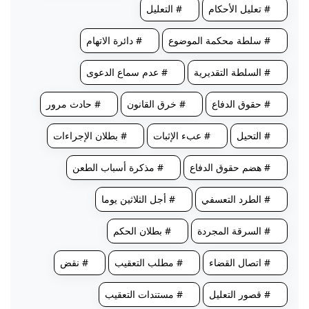
# تعليل الأحكام
# التعليل
# سلطة محكمة الموضوع
# دائرة الاتهام
# السلطة التقديرية
# عدم سماع الدعوى
# حقوق الدفاع
# خرق القانون
# حادث مرور
# التحيل
# عبء الإثبات
# بطلان الإجراءات
# هضم حقوق الدفاع
# مذكرة أسباب الطعن
# الطرد التعسفي
# أجل الثلاثين يوما
# السرقة المجردة
# بطلان الحكم
# اتصال القضاء
# مطلب التعقيب
# نقض
# قصور التعليل
# مستندات التعقيب