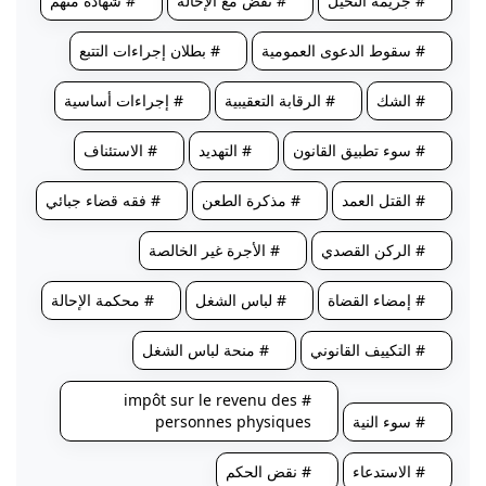
# جريمة التحيل
# نقض مع الإحالة
# شهادة متهم
# سقوط الدعوى العمومية
# بطلان إجراءات التتبع
# الشك
# الرقابة التعقيبية
# إجراءات أساسية
# سوء تطبيق القانون
# التهديد
# الاستئناف
# القتل العمد
# مذكرة الطعن
# فقه قضاء جبائي
# الركن القصدي
# الأجرة غير الخالصة
# إمضاء القضاة
# لباس الشغل
# محكمة الإحالة
# التكييف القانوني
# منحة لباس الشغل
# impôt sur le revenu des
# سوء النية
personnes physiques
# الاستدعاء
# نقض الحكم