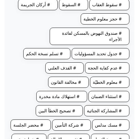
# سقوط العقاب
# السقوط
# أركان الجريمة
# حجز معلوم الخطية
# صندوق النهوض بالمسكن لفائدة
الأجراء
# جدول تحديد المسؤوليات
# تسلم نسخة الحكم
# عدم كفاية الحجة
# القذف العلني
# معلوم الخطيّة
# مخالفة القانون
# استثناء الضمان
# استهلاك مادة مخدرة
# المشاركة الجنائية
# تصحيح الخطأ البين
# مسك مدلس
# شركة التأمين
# محضر الجلسة