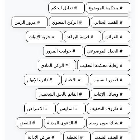
# محكمة الموضوع
# تعليل الحكم
# القصد الجنائي
# الركن المعنوي
# مرور الزمن
# القرائن
# قرينة البراءة
# حرية الإثبات
# الجدل الموضوعي
# حوادث المرور
# رقابة محكمة التعقيب
# الركن المادي
# قصور التسبيب
# الاختبار
# دائرة الإتهام
# وسائل الإثبات
# القائم بالحق الشخصي
# ظروف التخفيف
# التدليس
# الاعتراض
# شيك بدون رصيد
# الدعوى المدنية
# النقض
# العنف الشديد
# الخطية
# قرائن الإدانة