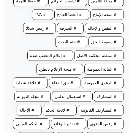
# مجلة التأمين
# تشعب الجرائم
# حفظ التهمة
# منحة الإنتاج
# الخطأ الفادح
# TVA
# النقض والإحالة
# السرقة
# رفض شكلا
# سقوط الحق
# ختم البحث
# سلطة محكمة الأصل
# إعلام المعقب ضده
# النيابة العمومية
# منحة الإعلام بالطرد
# الدعوى العمومية
# حق الدفاع
# علاقة شغلية
# المشاركة
# استعمال مدلس
# مجلة الديوانة
# المصاريف القانونية
# لائحة الحكم
# الإحالة
# رفض الدعوى
# تقدير الوقائع
# الحكم الغيابي