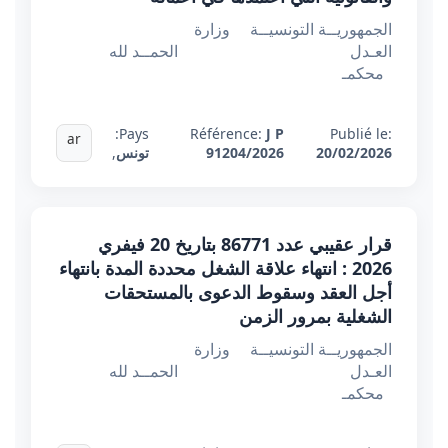
الجمهوريــة التونسيــة وزارة
العـدل الحمــد لله
محكمـ
Pays:
Référence:
J P
Publié le:
ar
20/02/2026
91204/2026
تونس
,
قرار عقيبي عدد 86771 بتاريخ 20 فيفري
2026 : انتهاء علاقة الشغل محددة المدة بانتهاء
أجل العقد وسقوط الدعوى بالمستحقات
الشغلية بمرور الزمن
الجمهوريــة التونسيــة وزارة
العـدل الحمــد لله
محكمـ