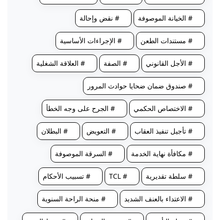
# الخيانة الموصوفة
# نقض وإحالة
# مستندات الطعن
# الإجراءات الأساسية
# الأجل القانوني
# الصفة
# العلاقة الشغلية
# صندوق ضمان ضحايا حوادث المرور
# الاختصاص الحكمي
# الجرح على وجه الخطأ
# تأجيل تنفيذ العقاب
# التعويض
# البطلان
# مكافأة نهاية الخدمة
# السرقة الموصوفة
# سلطة تقديرية
# TCL
# تسبيب الأحكام
# الاعتداء بالعنف الشديد
# منحة الراحة السنوية