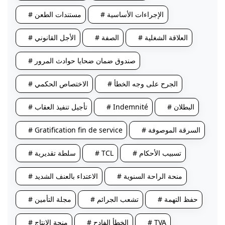
# الإجراءات الأساسية
# مستندات الطعن
# العلاقة الشغلية
# الصفة
# الأجل القانوني
# صندوق ضمان ضحايا حوادث المرور
# الجرح على وجه الخطأ
# الاختصاص الحكمي
# البطلان
# Indemnité
# تأجيل تنفيذ العقاب
# السرقة الموصوفة
# Gratification fin de service
# تسبيب الأحكام
# TCL
# سلطة تقديرية
# منحة الراحة السنوية
# الاعتداء بالعنف الشديد
# حفظ التهمة
# تشعب الجرائم
# مجلة التأمين
# TVA
# الخطأ الفادح
# منحة الإنتاج