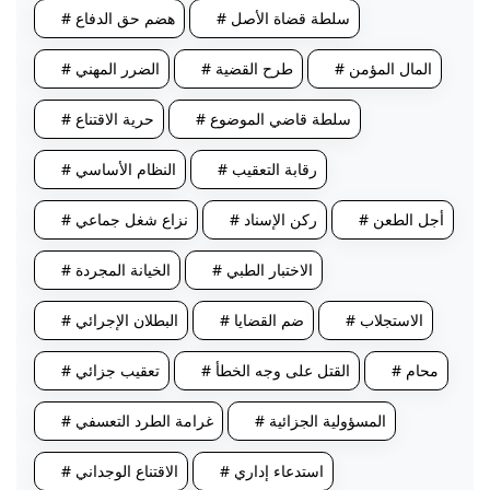
# سلطة قضاة الأصل
# هضم حق الدفاع
# المال المؤمن
# طرح القضية
# الضرر المهني
# سلطة قاضي الموضوع
# حرية الاقتناع
# رقابة التعقيب
# النظام الأساسي
# أجل الطعن
# ركن الإسناد
# نزاع شغل جماعي
# الاختبار الطبي
# الخيانة المجردة
# الاستجلاب
# ضم القضايا
# البطلان الإجرائي
# محام
# القتل على وجه الخطأ
# تعقيب جزائي
# المسؤولية الجزائية
# غرامة الطرد التعسفي
# استدعاء إداري
# الاقتناع الوجداني