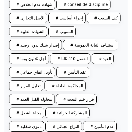
# conseil de discipline
# شهادة عدم الخلاص
# كف الشغب
# إجراء أساسي
# الأصل التجاري
# التسبيب
# الشهادة الطبية
# استئناف النيابة العمومية
# إصدار شيك بدون رصيد
# العود
# الفصل 410 ثالثا
# أجل ثلاثون يوما
# عقد التأمين
# تأويل اتفاق جماعي
# المحاكمة العادلة
# تعليل القرار
# قرار ختم البحث
# محاولة القتل العمد
# المشاركة الجزائية
# مجلة الشغل
# عدم التأمين
# النزاع الجبائي
# دعوى شغلية