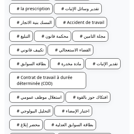
# تقدير وسائل الإثبات
# la prescription
# Accident de travail
# المسك بنية الاتجار
# مجلة التامين
# محكمة قانون
# التبليغ
# القضاء الاستعجالي
# تكييف قانوني
# تقدير الإثبات
# مادة مخدرة
# بطاقة السوابق
# Contrat de travail à durée
déterminée (CDD)
# افتكاك حوز بالقوة
# استغلال موظف عمومي
# اختبار الإمضاء
# التحليل البيولوجي
# بطاقة السوابق العدلية
# محضر إبلاغ