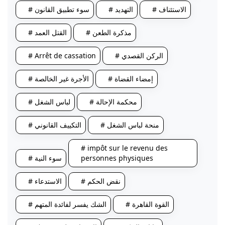
# الاستئناف
# التهديد
# سوء تطبيق القانون
# مذكرة الطعن
# القتل العمد
# الركن القصدي
# Arrêt de cassation
# إمضاء القضاة
# الأجرة غير الخالصة
# محكمة الإحالة
# لباس الشغل
# منحة لباس الشغل
# التكييف القانوني
# impôt sur le revenu des
personnes physiques
# سوء النية
# نقض الحكم
# الاستدعاء
# القوة القاهرة
# الشك يفسر لفائدة المتهم