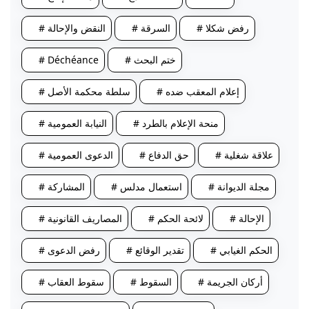
# رفض شكلا
# السرقة
# النقض والإحالة
# ختم البحث
# Déchéance
# إعلام المعقب ضده
# سلطة محكمة الأصل
# منحة الإعلام بالطرد
# النيابة العمومية
# علاقة شغلية
# حق الدفاع
# الدعوى العمومية
# مجلة الديوانة
# استعمال مدلس
# المشاركة
# الإحالة
# لائحة الحكم
# المصاريف القانونية
# الحكم الغيابي
# تقدير الوقائع
# رفض الدعوى
# أركان الجريمة
# السقوط
# سقوط العقاب