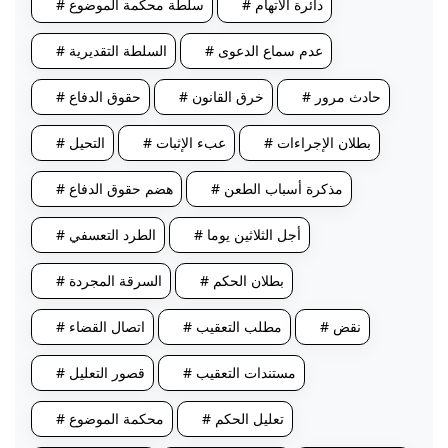
# دائرة الاتهام
# سلطة محكمة الموضوع
# عدم سماع الدعوى
# السلطة التقديرية
# حادث مرور
# خرق القانون
# حقوق الدفاع
# بطلان الإجراءات
# عبء الإثبات
# التحيل
# مذكرة أسباب الطعن
# هضم حقوق الدفاع
# أجل الثلاثين يوما
# الطرد التعسفي
# بطلان الحكم
# السرقة المجردة
# نقض
# مطلب التعقيب
# اتصال القضاء
# مستندات التعقيب
# قصور التعليل
# تعليل الحكم
# محكمة الموضوع