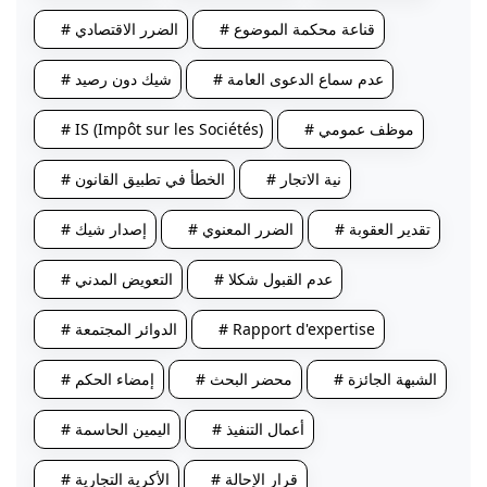
# قناعة محكمة الموضوع
# الضرر الاقتصادي
# عدم سماع الدعوى العامة
# شيك دون رصيد
# موظف عمومي
# IS (Impôt sur les Sociétés)
# نية الاتجار
# الخطأ في تطبيق القانون
# تقدير العقوبة
# الضرر المعنوي
# إصدار شيك
# عدم القبول شكلا
# التعويض المدني
# Rapport d'expertise
# الدوائر المجتمعة
# الشبهة الجائزة
# محضر البحث
# إمضاء الحكم
# أعمال التنفيذ
# اليمين الحاسمة
# قرار الإحالة
# الأكرية التجارية