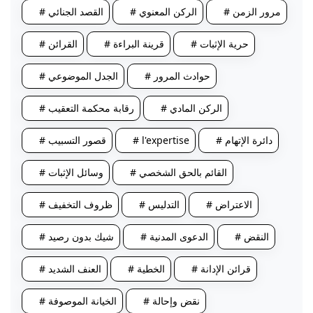
# مرور الزمن
# الركن المعنوي
# القصد الجنائي
# حرية الإثبات
# قرينة البراءة
# القرائن
# حوادث المرور
# الجدل الموضوعي
# الركن المادي
# رقابة محكمة التعقيب
# دائرة الإتهام
# l'expertise
# قصور التسبيب
# القائم بالحق الشخصي
# وسائل الإثبات
# الاعتراض
# التدليس
# ظروف التخفيف
# النقض
# الدعوى المدنية
# شيك بدون رصيد
# قرائن الإدانة
# الخطية
# العنف الشديد
# نقض وإحالة
# الخيانة الموصوفة