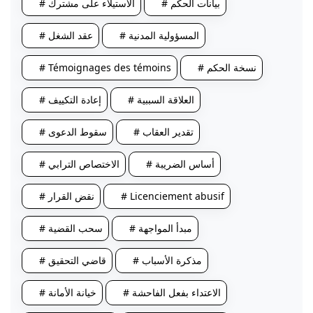
# بيانات الحكم
# الاستيلاء على مشترك
# المسؤولية المدنية
# عقد الشغل
# نسخة الحكم
# Témoignages des témoins
# العلاقة السببية
# إعادة التكييف
# تقدير العقاب
# سقوط الدعوى
# أساس الضريبة
# الاختصاص الترابي
# Licenciement abusif
# نقض القرار
# مبدأ المواجهة
# سحب القضية
# مذكرة الأسباب
# قاضي التحقيق
# الاعتداء بفعل الفاحشة
# خيانة الأمانة