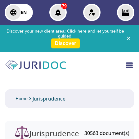
79
EN
Discover your new client area:
Click here
and let yourself be
guided.
✕
Discover
Jurisprudence
Home
Jurisprudence
30563
document(s)