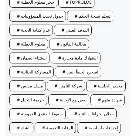
# FOPROLOS
# حجز معلوم الخطية
# تسلم نسخة الحكم
# جدول تحديد المسؤوليات
# القذف العلني
# عدم كفاية الحجة
# مخالفة القانون
# معلوم الخطيّة
# استهلاك مادة مخدرة
# استثناء الضمان
# تصحيح الخطأ البين
# المشاركة الجنائية
# محضر الجلسة
# شركة التأمين
# مسك مدلس
# شهادة متهم
# نقض مع الإحالة
# جريمة التحيل
# بطلان إجراءات التتبع
# سقوط الدعوى العمومية
# إجراءات أساسية
# الرقابة التعقيبية
# الشك