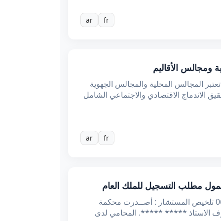
ar
fr
عتبر المجالس المحلية والمجالس الجهوية
حقيق الاندماج الاقتصادي والاجتماعي الشامل
ar
fr
ل/الح الجمهوريــة التونسيــة وزارة العـدل محكمــة التعقيــب عـ62247/62248ـدد القضيـــة تاريخـــه :06/01/2025 تلخيص المستشار : أصــدرت محكمة
لاطلاع على مطلب التعقيب المرفوع في 11/08/2023 والمضمن تحت عـ583ـدد من طرف الاستاذ ***** *****. المحامي لدى