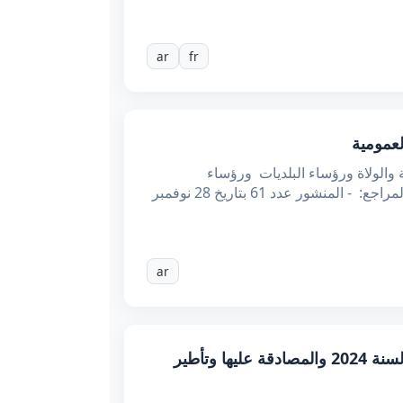
ar
fr
اء وكتاب الدولة والولاة ورؤساء البلديات ورؤساء
المؤسسات والمنشآت العمومية الموضوع: حول المزيد من تخفيف إجراءات المراقبة في مجال الوظيفة العمومية المراجع: - المنشور عدد 61 بتاريخ 28 نوفمبر
ar
منشور عدد 5 بتاريخ 19 أفريل 2023 حول مرافقة المجالس الجهوية في مسار إعداد مشروع ميزانيتها لسنة 2024 والمصادقة عليها وتأطير