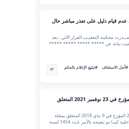
أجل القانوني عند عدم قيام دليل على تعذر مباشر حال
ــوريــة التونسيــة وزارة العـدل الحمــد لله محكـمــــة التعقيــب عدد القضية 63404 تاريخه 04/03/2024 أصــدرت محكمة التعقيـب القرار الاتي : بعد
 ***** ***** المحامي لدى التعقيب نيابة عن ***** ***** ***** *****
#أجل الاستئناف
#تبليغ الإعلام بالحكم
ar
أمر عدد 448 لسنة 2023 مؤرّخ في 5 جوان 2023 يتعلّق بتنقيح الأمــر الرئاسي عدد 197 لسنة 2021 المؤرخ في 23 نوفمبر 2021 المتعلق
إن رئيس الجمهورية، باقتراح من وزير الداخلية، بعد الاطلاع على الدستور، وعلى القانون الأساسي عدد 29 لسنة 2018 المؤرخ في 9 ماي 2018 المتعلق بمجلة
الجماعات المحلية، وعلى الأمر عـدد 342 لسنة 1975 المؤرخ في 30 ماي 1975 المتعلق بضبط مشمولات وزارة الـداخلية كمـا تم تنقيحه بالأمر عـدد 1454 لسنة