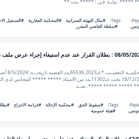
 *****. نيابـة عـن : ***** بنت **
Pay
Tags:
#مثال التهيئة العمرانية
#المحكمة العقارية
#التسجيل الاخ
ونس
,
#سلطة القاضي المقرر
قرار تعقيبي عدد 65536.2023 بتاريخ 08/05/2024 : بطلان القرار عند عدم استي
ل/الح الجمهور
الاطلاع على مطلب التعقيب المقدم في 18/12/2023 تحت عـ11302ـدد من الاستاذ
*** ***** ***** *****. ضــد
Pays
Tags:
#سقوط الحق
#محكمة الإحالة
#غرامة الانتزاع
#بطلا
ونس
,
#هيئة عمومية