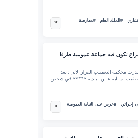
تياري
#الملك العام
#معارضة
ar
فاء إجراء عرض ملف نزاع تكون فيه جماعة عمومية طرفا
يــة التونسيــة وزارة العـدل محكمــة التعقيــب *عـ65536.2023ـدد القضية تاريخـــه :8/5/2024 أصـدرت محكمة التعقيـب القرار الاتي : بعد
 ***** ***** المحامي لدى التعقيب. نيــابة عــن : بلدية ***** في شخص
ن إجرائي
#عرض على النيابة العمومية
ar