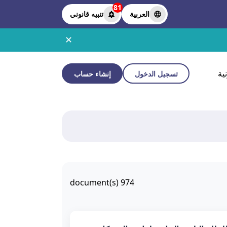
81
العربية
تنبيه قانوني
✕
ية
تسجيل الدخول
إنشاء حساب
document(s)
974