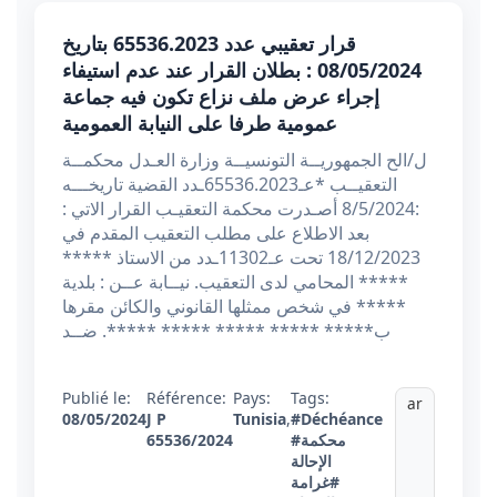
قرار تعقيبي عدد 65536.2023 بتاريخ
08/05/2024 : بطلان القرار عند عدم استيفاء
إجراء عرض ملف نزاع تكون فيه جماعة
عمومية طرفا على النيابة العمومية
ل/الح الجمهوريــة التونسيــة وزارة العـدل محكمــة
التعقيــب *عـ65536.2023ـدد القضية تاريخـــه
:8/5/2024 أصـدرت محكمة التعقيـب القرار الاتي :
بعد الاطلاع على مطلب التعقيب المقدم في
18/12/2023 تحت عـ11302ـدد من الاستاذ *****
***** المحامي لدى التعقيب. نيــابة عــن : بلدية
***** في شخص ممثلها القانوني والكائن مقرها
ب***** ***** ***** ***** *****. ضــد
Publié le:
Référence:
Pays:
Tags:
ar
08/05/2024
J P
Tunisia
,
#Déchéance
#محكمة
65536/2024
الإحالة
#غرامة