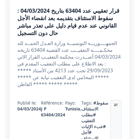
قرار تعقيبي عدد 63404 بتاريخ 04/03/2024 :
سقوط الاستئناف بتقديمه بعد انقضاء الأجل
القانوني عند عدم قيام دليل على تعذر مباشر
حال دون التسجيل
الجمهــــوريــة التونسيــة وزارة العـدل الحمــد لله
محكـمــــة التعقيــب عدد القضية 63404 تاريخه
04/03/2024 أصــدرت محكمة التعقيـب القرار الاتي
: بعد الاطلاع على مطلب التعقيب المقدم في
29/09/2023 تحت عدد 4213 من الأستاذ *****
***** المحامي لدى التعقيب نيابة عن *****
***** ***** ***** القاطن
#سقوط
Tags:
Pays:
Référence:
Publié le:
ar
الاستئناف
,
Tunisia
J P
04/03/2024
#مطلب
63404/2024
التعقيب
#عبء الإثبات
#أجل
الاستئناف