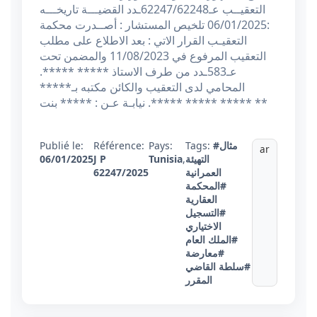
التعقيــب عـ62247/62248ـدد القضيـــة تاريخـــه
:06/01/2025 تلخيص المستشار : أصــدرت محكمة
التعقيـب القرار الاتي : بعد الاطلاع على مطلب
التعقيب المرفوع في 11/08/2023 والمضمن تحت
عـ583ـدد من طرف الاستاذ ***** *****.
المحامي لدى التعقيب والكائن مكتبه بـ*****
***** ***** *****. نيابـة عـن : ***** بنت **
#مثال
Tags:
Pays:
Référence:
Publié le:
ar
التهيئة
,
Tunisia
J P
06/01/2025
العمرانية
62247/2025
#المحكمة
العقارية
#التسجيل
الاختياري
#الملك العام
#معارضة
#سلطة القاضي
المقرر