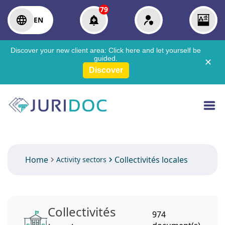
79
EN
Discover your new client area:
Click here
and let yourself be
guided.
✕
Discover
Home
Collectivités locales
Activity sectors
Collectivités
974