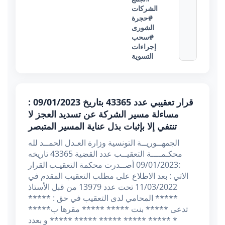
الشركات
#حجرة
الشورى
#سحب
إجراءات
التسوية
قرار تعقيبي عدد 43365 بتاريخ 09/01/2023 :
مساءلة مسير الشركة عن تسديد العجز لا
تنتفي إلا بإثبات بذل عناية المسير المتبصر
الجمهــوريــة التونسية وزارة العـدل الحمــد لله
محكـمــــة التعقيــب عدد القضية 43365 تاريخه
:09/01/2023 أصــدرت محكمة التعقيـب القرار
الاتي : بعد الاطلاع على مطلب التعقيب المقدم في
11/03/2022 تحت عدد 13979 من قبل الأستاذ
***** المحامي لدى التعقيب في حق : *****
تدعى ***** بنت ***** ***** مقرها ب*****
***** ***** ***** ***** و بعدد ***** *