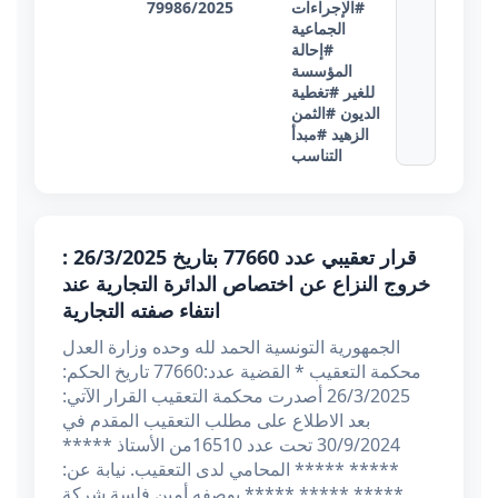
#الإجراءات
79986/2025
الجماعية
#إحالة
المؤسسة
للغير
#تغطية
الديون
#الثمن
الزهيد
#مبدأ
التناسب
قرار تعقيبي عدد 77660 بتاريخ 26/3/2025 :
خروج النزاع عن اختصاص الدائرة التجارية عند
انتفاء صفته التجارية
الجمهورية التونسية الحمد لله وحده وزارة العدل
محكمة التعقيب * القضية عدد:77660 تاريخ الحكم:
26/3/2025 أصدرت محكمة التعقيب القرار الآتي:
بعد الاطلاع على مطلب التعقيب المقدم في
30/9/2024 تحت عدد 16510من الأستاذ *****
***** ***** المحامي لدى التعقيب. نيابة عن:
***** ***** ***** يوصفه أمين فلسة شركة