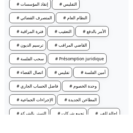
# التفليس
# إنقاذ المؤسسات
# النظام العام
# المتصرف القضائي
# الأمر بالدفع
# التعقيب
# فترة المراقبة
# القاضي المراقب
# ترسيم الديون
# Présomption juridique
# سحب الفلسة
# أمين الفلسة
# تفليس
# اتصال القضاء
# وحدة الخصوم
# فاضل الحساب الجاري
# المطاعن الجديدة
# الإجراءات الجماعية
# إحالة للغير
# تجمع شركات
# التستر بالشركة
# ضعف التعليل
# عقلة توقيفية
# Déchéance