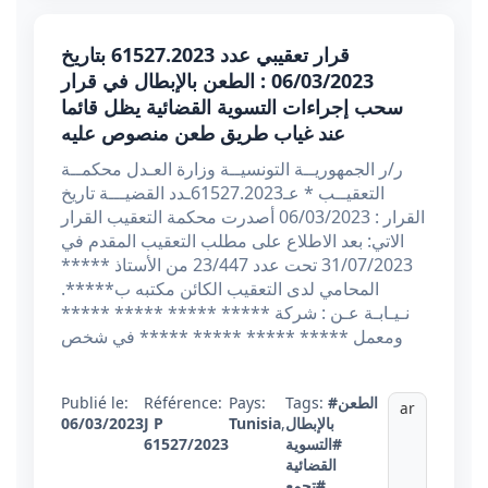
قرار تعقيبي عدد 61527.2023 بتاريخ
06/03/2023 : الطعن بالإبطال في قرار
سحب إجراءات التسوية القضائية يظل قائما
عند غياب طريق طعن منصوص عليه
ر/ر الجمهوريــة التونسيــة وزارة العـدل محكمــة
التعقيــب * عـ61527.2023ـدد القضيـــة تاريخ
القرار : 06/03/2023 أصدرت محكمة التعقيب القرار
الاتي: بعد الاطلاع على مطلب التعقيب المقدم في
31/07/2023 تحت عدد 23/447 من الأستاذ *****
المحامي لدى التعقيب الكائن مكتبه ب*****.
نـيـابـة عـن : شركة ***** ***** ***** *****
ومعمل ***** ***** ***** ***** في شخص
#الطعن
Tags:
Pays:
Référence:
Publié le:
ar
بالإبطال
,
Tunisia
J P
06/03/2023
#التسوية
61527/2023
القضائية
#تجمع