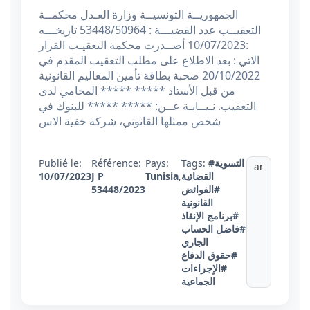
الجمهوريــة التونسيــة وزارة العـدل محكمــة
التعقيــب عدد القضيـــة : 53448/50964 تاريخـــه
:10/07/2023 أصــدرت محكمة التعقيـب القرار
الاتي : بعد الاطلاع على مطلب التعقيب المقدم في
20/10/2022 صحبة بطاقة تأمين المعاليم القانونية
من قبل الأستاذ ***** ***** المحامي لدى
التعقيب. نـيــابـة عــن: ***** ***** للبنوك في
شخص ممثلها القانوني، شركة خفية الاس
#التسوية
Tags:
Pays:
Référence:
Publié le:
ar
القضائية
,
Tunisia
J P
10/07/2023
#الفوائض
53448/2023
القانونية
#برنامج الإنقاذ
#فاضل الحساب
الجاري
#حقوق الدفاع
#الإجراءات
الجماعية