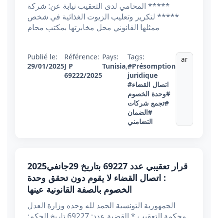
***** المحامي لدى التعقيب نيابة عن: شركة
***** لتكرير وتعليب الزيوت الغذائية في شخص
ممثلها القانوني محل مخابرتها بمكتب محام
Publié le:
Référence:
Pays:
Tags:
ar
29/01/2025
J P
Tunisia
,
#Présomption
69222/2025
juridique
#اتصال القضاء
#وحدة الخصوم
#تجمع شركات
#الضمان
التضامني
قرار تعقيبي عدد 69227 بتاريخ 29جانفي2025
: اتصال القضاء لا يقوم دون تحقق وحدة
الخصوم بالصفة القانونية عينها
الجمهورية التونسية الحمد لله وحده وزارة العدل
محكمة التعقيب * القضية عدد: 69227 تاريخ الحكم: