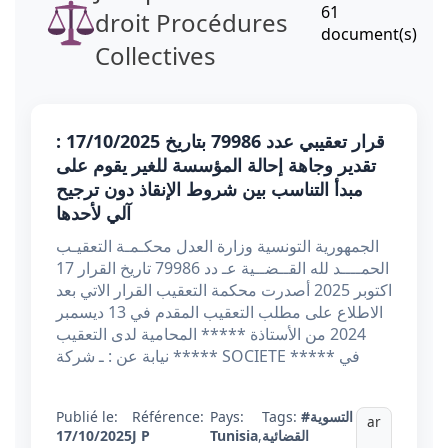
61
droit Procédures
document(s)
Collectives
قرار تعقيبي عدد 79986 بتاريخ 17/10/2025 :
تقدير وجاهة إحالة المؤسسة للغير يقوم على
مبدأ التناسب بين شروط الإنقاذ دون ترجيح
آلي لأحدها
الجمهورية التونسية وزارة العدل محكـمـة التعقيـب
الحمــــد لله القــضــية عـ دد 79986 تاريخ القرار 17
اكتوبر 2025 أصدرت محكمة التعقيب القرار الاتي بعد
الاطلاع على مطلب التعقيب المقدم في 13 ديسمبر
2024 من الأستاذة ***** المحامية لدى التعقيب
نيابة عن : ـ شركة ***** SOCIETE ***** في
#التسوية
Tags:
Pays:
Référence:
Publié le:
ar
القضائية
,
Tunisia
J P
17/10/2025