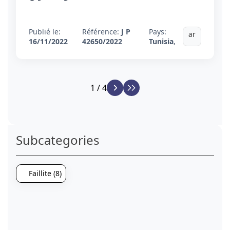
Publié le:
Référence:
J P
Pays:
ar
16/11/2022
42650/2022
Tunisia
,
1 / 4
Subcategories
Faillite (8)