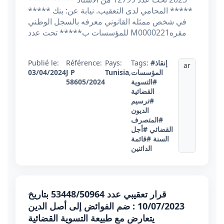
***** المحامي لدى التعقيب. نيابة عن: بنك *****
في شخص ممثله القانوني معرفه بالسجل الوطني
للمؤسسات ب***** تحت عدد M0000221مقره
#إنقاذ
Tags:
Pays:
Référence:
Publié le:
ar
المؤسسات
,
Tunisia
J P
03/04/2024
#التسوية
58605/2024
القضائية
#ترسيم
الديون
#المتصرف
القضائي
#أجل
السنة
#قائمة
الدائنين
قرار تعقيبي عدد 53448/50964 بتاريخ
10/07/2023 : ضم الفوائض إلى أصل الدين
يتعارض مع طبيعة التسوية القضائية