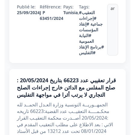
Publié le:
Référence:
Pays:
Tags:
ar
#التعقيب
,
Tunisia
J P
25/09/2024
#إجراءات
63451/2024
جماعية
#إنقاذ
المؤسسات
#النيابة
العمومية
#برنامج الإنقاذ
#التفليس
قرار تعقيبي عدد 66223 بتاريخ 20/05/2024 :
صلح المفلس مع الدائن خارج إجراءات الصلح
التجاري لا يرتب أثرا في مواجهة التفليس
الجمهــوريــة التونسية وزارة العـدل الحمــد لله
محكـمــــة التعقيــب عدد القضية:66223 تاريخه
:20/05/2024 أصــدرت محكمة التعقيـب القرار
الاتي : بعد الاطلاع على مطلب التعقيب المقدم في
08/01/2024 تحت عدد 13212 من قبل الأستاذ