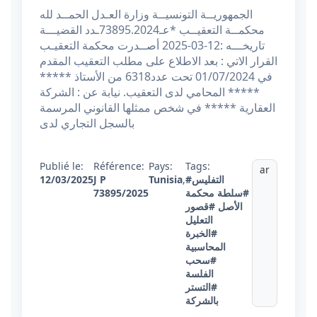
الجمهوريــة التونسيــة وزارة العـدل الحمــد لله
محكمــة التعقيــب *عـ73895.2024ـدد القضيـــة
تاريخـــه :12-03-2025 أصــدرت محكمة التعقيـب
القرار الاتي : بعد الاطلاع على مطلب التعقيب المقدم
في 01/07/2024 تحت عدد6318 من الأستاذ *****
***** المحامي لدى التعقيب. نيابة عن : الشركة
العقارية ***** في شخص ممثلها القانوني المرسمة
بالسجل التجاري لدى
Publié le:
Référence:
Pays:
Tags:
ar
#التفليس
,
Tunisia
J P
12/03/2025
#سلطة محكمة
73895/2025
الأصل
#قصور
التعليل
#الخبرة
المحاسبية
#سحب
الفلسة
#التستر
بالشركة