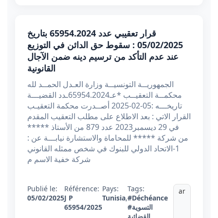
قرار تعقيبي عدد 65954.2024 بتاريخ
05/02/2025 : سقوط حق الدائن في التوزيع
عند عدم التأكد من ترسيم دينه ضمن الآجال
القانونية
الجمهوريــة التونسيــة وزارة العـدل الحمــد لله
محكمــة التعقيــب *عـ65954.2024ـدد القضيـــة
تاريخـــه :05-02-2025 أصــدرت محكمة التعقيـب
القرار الاتي : بعد الاطلاع على مطلب التعقيب المقدم
في 29 ديسمبر2023 عدد 879 من الأستاذ *****
من شركة ***** للمحاماة والاستشارة نيابـــة عن :
1-الاتحاد الدولي للبنوك في شخص ممثله القانوني
شركة خفية الاسم م
Publié le:
Référence:
Pays:
Tags:
ar
05/02/2025
J P
Tunisia
,
#Déchéance
#التسوية
65954/2025
القضائية