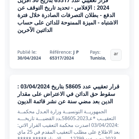
قرار تعقيبي عدد 65317 بتاريخ 30 أفريل
2024 : الإفلاس - تحديد تاريخ التوقف عن
الدفع - بطلان التصرفات الصادرة خلال فترة
الاشتباه - الميزة الممنوحة للدائن على حساب
الدائنين الآخرين
Publié le:
Référence:
J P
Pays:
ar
30/04/2024
65317/2024
Tunisia
,
قرار تعقيبي عدد 58605 بتاريخ 03/04/2024 :
سقوط حق الدائن في الاعتراض على مقدار
الدين بعد مضي سنة عن نشر قائمة الديون
الجمهوريــة التونسيــة وزارة العـدل محكمــة
التعقيــب *عـ58605.2023ـدد القضيـــة تاريخـــه
:03/04/2024 اصدرت محكمة التعقيب القرار الاتي:
بعد الاطلاع على مطلب التعقيب المقدم في 25 ماي
2023 تحت عدد 12799 من الاستاذ ***** *****