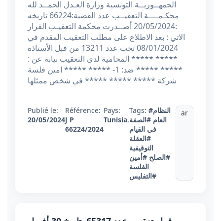
الجمهــوريــة التونسية وزارة العـدل الحمــد لله
محكـمــــة التعقيــب عدد القضية:66224 تاريخه
:20/05/2024 أصــدرت محكمة التعقيـب القرار
الاتي : بعد الاطلاع على مطلب التعقيب المقدم في
08/01/2024 تحت عدد 13211 من قبل الأستاذة
***** ***** المحامية لدى التعقيب نيابة عن :
***** ***** ضد: 1- ***** ***** امين فلسة
شركة ***** ***** ***** في شخص ممثلها
#النظام
Tags:
Pays:
Référence:
Publié le:
ar
العام
#الصفة
,
Tunisia
J P
20/05/2024
في القيام
66224/2024
#العقلة
التوقيفية
#الصلح
#أمين
الفلسة
#التفليس