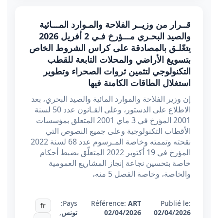
قــرار من وزيــر الفلاحة والمـوارد المـــائية
والصيد البحـري مـــؤرخ فـي 2 أفريل 2026
يتعّلـق بالمصادقة على كراس الشروط الخاص
بتسويغ الأراضي والمحلات التابعة للقطب
التكنولوجي لتثمين ثروات الصحراء وتطوير
استغلال الطاقات الكامنة فيها
إن وزير الفلاحة والموارد المائية والصيد البحري، بعد
الاطلاع على الدستور، وعلى القـانون عدد 50 لسنة
2001 المؤرخ في 3 ماي 2001 المتعلق بمؤسسات
الأقطاب التكنولوجية وعلى جميع النصوص التي
نقحته وتممته وخاصة المـرسوم عدد 68 لسنة 2022
المؤرخ في 19 أكتوبر 2022 المتعلّق بضبط أحكام
خاصة بتحسين نجاعة إنجاز المشاريع العمومية
والخاصة، وخاصة الفصل 5 منه،
Pays:
Référence:
ART
Publié le:
fr
02/04/2026
02/04/2026
تونس
,