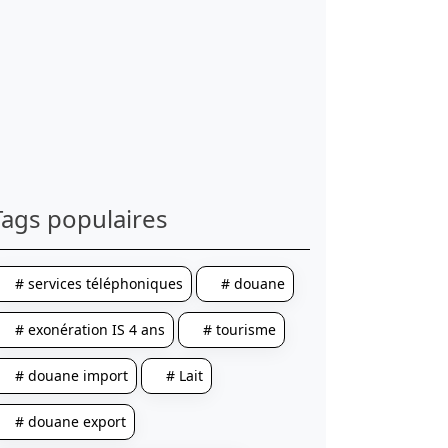
Tags populaires
# services téléphoniques
# douane
# exonération IS 4 ans
# tourisme
# douane import
# Lait
# douane export