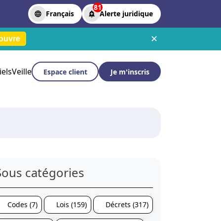
81
Français
Alerte juridique
✕
ouvre
iels
Veille
Espace client
Je m'inscris
Sous catégories
Codes (7)
Lois (159)
Décrets (317)