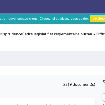
Je déc
tre nouvel espace client :
Cliquez-ici
et laissez-vous guider.
urisprudence
Cadre législatif et réglementaire
Journaux Offic
2219
document(s)