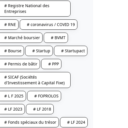
# Registre National des
Entreprises
# RNE
# coronavirus / COVID 19
# Marché boursier
# BVMT
# Bourse
# Startup
# Startupact
# Permis de bâtir
# PPP
# SICAF (Sociétés
d'Investissement à Capital Fixe)
# L F 2025
# FOPROLOS
# LF 2023
# LF 2018
# Fonds spéciaux du trésor
# LF 2024