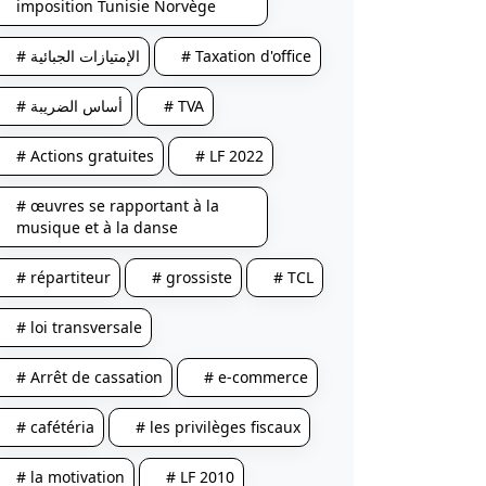
imposition Tunisie Norvège
# الإمتيازات الجبائية
# Taxation d'office
# أساس الضريبة
# TVA
# Actions gratuites
# LF 2022
# œuvres se rapportant à la
musique et à la danse
# répartiteur
# grossiste
# TCL
# loi transversale
# Arrêt de cassation
# e-commerce
# cafétéria
# les privilèges fiscaux
# la motivation
# LF 2010