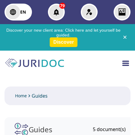
79
EN
Discover your new client area:
Click here
and let yourself be
guided.
✕
Discover
Guides
Home
Guides
5
document(s)