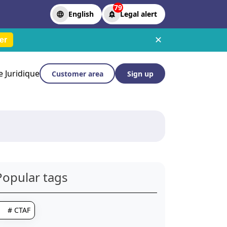
79
English
Legal alert
✕
er
le Juridique
Customer area
Sign up
Popular tags
# CTAF