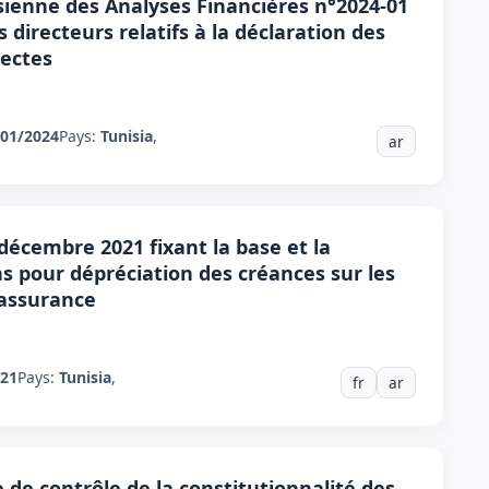
sienne des Analyses Financières n°2024-01
 directeurs relatifs à la déclaration des
pectes
 01/2024
Pays:
Tunisia
,
ar
décembre 2021 fixant la base et la
s pour dépréciation des créances sur les
'assurance
021
Pays:
Tunisia
,
fr
ar
e de contrôle de la constitutionnalité des