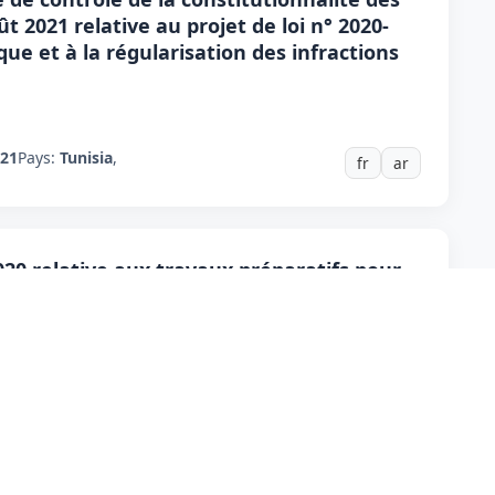
ût 2021 relative au projet de loi n° 2020-
que et à la régularisation des infractions
021
Pays:
Tunisia
,
fr
ar
020 relative aux travaux préparatifs pour
es internationales "IFRS/lAS"
020
Pays:
Tunisia
,
fr
ar
u Marché financier n° 23 du 10 mars 2020