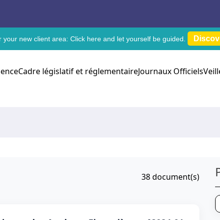
Discov
 your new client area:
Click here
and let yourself be guided.
dence
Cadre législatif et réglementaire
Journaux Officiels
Veil
38
document(s)