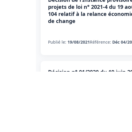
projets de loi n° 2021-4 du 19 ao
104 relatif à la relance économi
de change
Publié le:
19/08/2021
Référence:
Déc 04/2
Décision n° 01/2020 du 19 juin 2
l'adoption des normes comptabl
Publié le:
19/06/2020
Référence:
Déc 01/2
Décision Générale du Conseil d