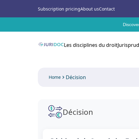
Subscription pricing
About us
Contact
Discover
Les disciplines du droit
Jurispru
Décision
Home
Décision