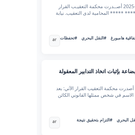
الجمهوريــة التونسيــة وزارة العـدل الحمــد لله محكمــة التعقيــب *عـ64978.2023ـدد القضيـــة تاريخـــه :29-01-2025 أصــدرت محكمة التعقيـب القرار
سمبر 2023 تحت عدد 52292 من قبل الأستاذة ***** ***** ***** المحامية لدى التعقيب. نيابة
فاقية هامبورغ
#النقل البحري
#تحفظات
ar
قرينة تلف البضاعة بإثبات اتخاذ التدابير المعقولة
الحمد لله وحده الجمهورية التونسية وزارة العدل محكمة التعقيب * القضية عدد: 70246 تاريخ الحكم: 22جانفي2025 أصدرت محكمة التعقيب القرار الآتي: بعد
الاسم في شخص ممثلها القانوني الكائن
قل البحري
#التزام بتحقيق نتيجة
ar