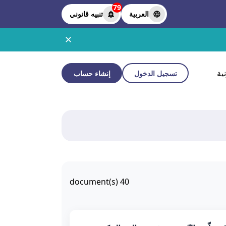
79
العربية
تنبيه قانوني
✕
ية
تسجيل الدخول
إنشاء حساب
document(s)
40