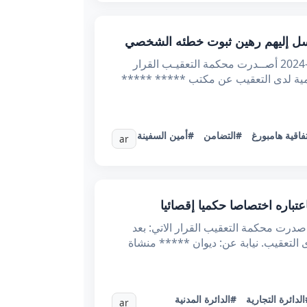
الجمهوريــة التونسيــة وزارة العـدل الحمــد لله محكمــة التعقيــب *عـ69164.2024ـدد القضيـــة تاريخـــه :04-12-2024 أصــدرت محكمة التعقيـب القرار
تاذة ***** ***** ***** المحامية لدى التعقيب عن مكتب ***** *****
فاقية هامبورغ
#التضامن
#أمين السفينة
ar
هورية التونسية الحمد لله وحده وزارة العدل محكمة التعقيب القضية عدد: 67672 تاريخ الحكم: 30 اكتوبر 2024 اصدرت محكمة التعقيب القرار الاتي: بعد
أستاذة ***** ***** المحامي لدى التعقيب. نيابة عن: ديوان ***** منشاة
لدائرة التجارية
#الدائرة المدنية
ar