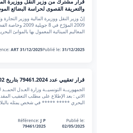
والتعريفة القصوى لحراسة البضائع المو
المعاليم المينائية المعمول بها بالموانئ البحرية
ence:
ART 31/12/2025
Publié le:
31/12/2025
قرار تعقيبي عدد 79461.2024 بتاريخ 02-05-2025 : مخالفة مبدأ حياد القاضي عند القضاء بما لم يطلبه الخصوم
البحري ***** ***** في شخص يمثله بالبلاد
Référence:
J P
Publié le:
79461/2025
02/05/2025