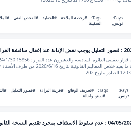
ت ع 1700 دد بتاريخ 2022/12/
Pays:
Tags:
#رخصة الملاحة
#الخطية
#الفحص الفني
#الملا
تونس
,
السفينة
بعد الاطلاع على مطلب التعقيب المقدم رفقة ما
Pays:
Tags:
#تحريف الوقائع
#قرينة البراءة
#قصور التعليل
#الت
تونس
,
#نقض واحالة
قرار تعقيبي عدد 55729.2017 بتاريخ 04/05/2023 : عدم سقوط الاستئناف بمجرد ت