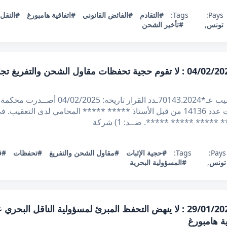
Pays:
Tags:
#التقادم
#الفائض القانوني
#اتفاقية هامبورغ
#النقل 
تونس
,
#تأخير الشحن
قرار تعقيبي عدد 70143.2024 بتاريخ 04/02/2025 : لا تقوم حجية تحفظات مقاول ا
الجمهورية التونسية وزارة العدل محكمة التعقيب 
مطلب التعقيب المقدم في 03/04/2024 تحت عدد 14136 من قبل الأستاذ ***** ***** ا
** ***** *****. ضــد: 1) شركة
Pays:
Tags:
#حجية الإثبات
#مقاول الشحن والتفريغ
#تحفظات
#ق
تونس
,
#المسؤولية البحرية
قرار تعقيبي عدد 64978.2023 بتاريخ 29/01/2025 : لا ينهض التحفظ المبرئ لمسؤو
ة هامبورغ