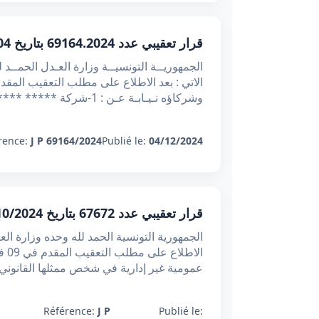
قرار تعقيبي عدد 69164.2024 بتاريخ 04-12-2024 : قيام مسؤولية أمين السفينة تجاه الشاحنين والمرسل إليهم رهين ثبوت خطئه الشخصي
وشركاؤه نـيـابـة عـن : 1-شركة ***** ***** ***** ***** *****
rence:
J P 69164/2024
Publié le:
04/12/2024
قرار تعقيبي عدد 67672 بتاريخ 30/10/2024 : اختصاص الدائرة التجارية بالنظر في النزاعات التجارية باعتباره اختصاصا حكميا إقصائيا
عمومية غير إدارية في شخص ممثلها القانوني معرفه 
Référence:
J P
Publié le: