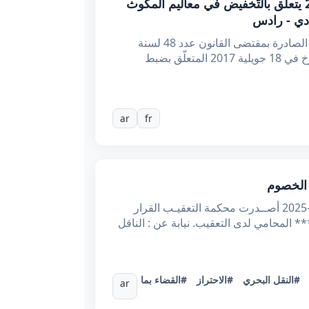
قرار مشترك من وزير النقل ووزيرة المالية ووزير التجارة وتنمية الصادرات مؤرّخ في 31 ديسمبر 2025 يتعلّق بالتّخفيض في معاليم المكوث
ادي - رادس
إنّ وزير النقل ووزيرة المالية ووزير التجارة وتنمية الصادرات، بعد الاطّلاع على الدستور، وعلى مجلّة الموانئ البحرية الصادرة بمقتضى القانون عدد 48 لسنة
2009 المؤرّخ في 8 جويلية 2009 وخاصة الفصلين 129 و131 منها، وعلى قرار وزير المالية بالنيابة ووزير النقل المؤرّخ في 18 جويلية 2017 المتعلّق بضبط
ar
fr
الجمهوريــة التونسيــة وزارة العـدل الحمــد لله محكمــة التعقيــب *عـ79461.2024ـدد القضيـــة تاريخـــه :02-05-2025 أصــدرت محكمة التعقيـب القرار
ري 2024 تحت عدد 52292 من قبل الأستاذ ***** ***** المحامي لدى التعقيب. نيابة عن : الناقل
#النقل البحري
#الاحتراز
#القضاء بما
ar