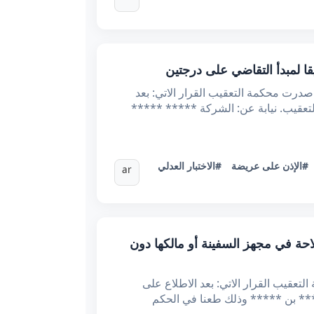
هورية التونسية الحمد لله وحده وزارة العدل محكمة التعقيب القضية عدد: 69881 تاريخ الحكم: 30 أكتوبر 2024 اصدرت محكمة التعقيب القرار الاتي: بعد
تاذ ***** ***** المحامي لدى التعقيب. نيابة عن: الشركة ***** *****
#الإذن على عريضة
#الاختبار العدلي
ar
لوحية وثائق الملاحة في مجهز السفينة أو مالكها دون
2024 قرار تعقيبي جزائي أصدرت محكمة التعقيب القرار الاتي: بعد الاطلاع على
د المتهم ***** بن ***** وذلك طعنا في الحكم