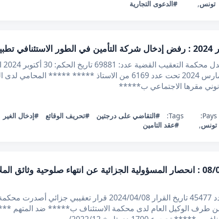
تونس
,
#الدعوى التجارية
الجم
الاطلاع على مطلب التعقيب المقدم في 22 مارس 2024 تحت عدد 6169 من الاس
وني مقرها الاجتماعي ب*****
Pays:
Tags:
#التقاضي على درجتين
#تحريف الوقائع
#إدخال الغير
تونس
,
#عقد التامين
قرار تعقيبي عدد 45477 بتاريخ 08/04/2024 : انحصار المسؤولية الجزائية عن انتهاء ص
الجمهورية التونسية محكمة التعقيب قضية عدد 45477 تاريخ القرار /04/08
ب التعقيب المقدم بتاريخ 2022/12/16 من طرف الوكيل العام لدى محكمة الاستئناف ب***** ض