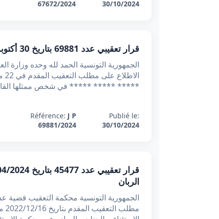
67672/2024
30/10/2024
قرار تعقيبي عدد 69881 بتاريخ 30 أكتوبر 2024 : رفض إدخال شركة التأمين في الطور الاستئنافي تطبيقا لمبدأ التقاضي على درجتين
***** ***** ***** في شخص ممثلها القان
Référence:
J P
Publié le:
69881/2024
30/10/2024
الربان
مطل