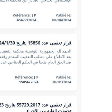
الإستئنافي الجناحي الصادر عن محكمة الاستئناف ب***** تح
Référence:
J P
Publié le:
45477/2024
08/04/2024
قرار تعقیبی عدد 15856 بتاريخ 2024/1/30 : قصور التعليل يوجب نقض الإدانة عند إغفال مناقشة القرائن المنشئة للبراءة
ضد الحق العام طعنا في الحكم الجناحي عدد 1203 الصادر بتاريخ 202
Référence:
J P
Publié le:
15856/2024
30/01/2024
تحققت الغاية من الإجراء