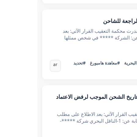
لتونسية الحمد لله وحده وزارة العدل محكمة التعقيب * القضية عدد: 69168 تاريخ الحكم: 19/2/2025 أصدرت محكمة التعقيب القرار الآتي: بعد
تمثله الأستاذة ***** نيابة عن: الشركة ***** في شخص ممثلها
لبحرية
#معاهدة هامبورغ
#تحديد
ar
لناشئ عن تغيير تاريخ الشحن الموجب لرفض الاعتماد
القضية عدد: 75479 تاريخ الحكم: 5/2/2025 أصدرت محكمة التعقيب القرار الآتي: بعد الاطلاع على مطلب
التعقيب المقدم في 15/8/2024 تحت عدد 16425 من مكتب ***** تمثله الأستاذة ***** المحامي لدى التعقيب. نيابة عن: 1-الناقل البحري شركة *****-