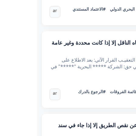
البحري الدولي
#الاعتماد المستندي
ar
لشحن والتفريغ تجاه الناقل إلا إذا كانت محددة وغير عامة
عـ*70143.2024ـدد القرار تاريخه: 04/02/2025 أصــدرت محكمة التعقيـب القرار الآتي: بعد الاطلاع على
لمحامي لدى التعقيب. في حق: الشركة ***** البحرية "*****" في
ائمة الفروقات
#الرجوع بالدرك
ar
لية الناقل البحري عن نقص الطريق إلا إذا جاء في سند