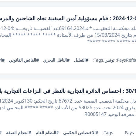
الاتي : بعد الاطلاع على مطلب التعقيب المقدم بتاريخ 15/03/2024 من طرف الأس
Réfé
Pays:
تونس
,
Tags:
#التعليل
#الناقل البحري
#الفائض القانوني
#ات
الجم
الاطلاع على مطلب التعقيب المقدم في 09 فيفري 2024 تحت عدد 53026 من ال
الوحيد R0005147
Pays:
Tags:
#الاختصاص الحكمي
#النظام العام
#انعدام الصفة
#ا