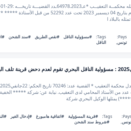
الاتي : بعد الإطلاع على مطلب التعقيب المقدم بتاريخ 04 دي
له بالبلاد ا
Pays:
Tags:
#مسؤولية الناقل
#نقص الطريق
#سند الشحن
#ات
تونس
,
الناقل
قرار تعقيبي عدد 70246 بتاريخ 22جانفي2025 : مسؤولية الناقل البحري تقوم لعدم دحض 
دد من الأستاذ المحامي لدى التعقيب. نيابة عن: شركة ***** الخفية 
**) يمثلها الوكيل البحري شركة
Pays
Tags:
#قرينة المسؤولية
#اتفاقية هامبورغ
#إدخال الغير
#الن
ونس
,
#شروط سند الشحن