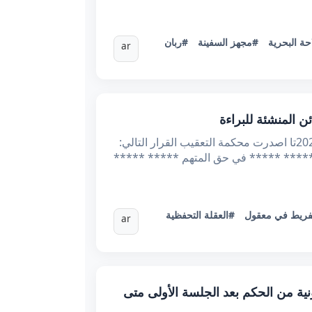
حة البحرية
#مجهز السفينة
#ربان
ar
الحمد لله الجمهورية التونسية محكمة التعقيب قرار تعقیبی الدائرة السادسة والعشرون عدد القرار : 15856 2024/1/30تا اصدرت محكمة التعقيب القرار التالي:
 يفيد خلاص المعاليم القانونية بتاريخ 2020/6/16 من طرف الأستاذ ***** ***** في حق المتهم ***** *****
فريط في معقول
#العقلة التحفظية
ar
قديم النسخة القانونية من الحكم بعد الجلسة الأولى متى