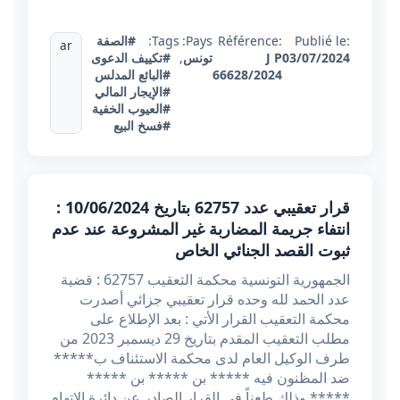
Publié le:
Référence:
Pays:
Tags:
#الصفة
ar
03/07/2024
J P
تونس
,
#تكييف الدعوى
66628/2024
#البائع المدلس
#الإيجار المالي
#العيوب الخفية
#فسخ البيع
قرار تعقيبي عدد 62757 بتاريخ 10/06/2024 :
انتفاء جريمة المضاربة غير المشروعة عند عدم
ثبوت القصد الجنائي الخاص
الجمهورية التونسية محكمة التعقيب 62757 : قضية
عدد الحمد لله وحده قرار تعقيبي جزائي أصدرت
محكمة التعقيب القرار الأتي : بعد الإطلاع على
مطلب التعقيب المقدم بتاريخ 29 ديسمبر 2023 من
طرف الوكيل العام لدى محكمة الاستئناف ب*****
ضد المظنون فيه ***** بن ***** بن *****
***** وذلك طعناً في القرار الصادر عن دائرة الإتهام