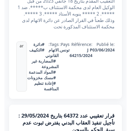
التعقيب المقدم بتاريخ 18 جانفي 2023 من قبل
الوكيل العام لدى محكمة الاستئناف ب*****. ضد 1
*****. 2 ***** ينوبه الأستاذ *****. 3 *****.
وذلك طعناً في القرار الصادر عن دائرة الاتهام لدى
محكمة الاستئناف المذكورة تحت
Publié le:
Référence:
Pays:
Tags:
#دائرة
ar
03/06/2024
J P
تونس
,
الاتهام
#التكييف
64215/2024
القانوني
#المضاربة غير
المشروعة
#المواد المدعمة
#مسك مخزونات
#إعادة تنظيم
المنافسة
قرار تعقيبي عدد 64372 بتاريخ 29/05/2024 :
تأجيل تنفيذ العقاب البدني يفترض ثبوت عدم
سبق الحكم بالسجن