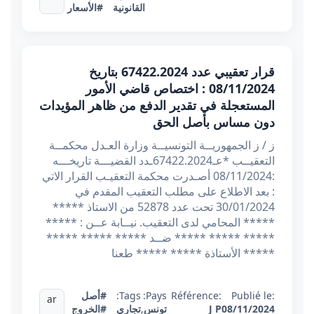
القانونية
#الأسعار
قرار تعقيبي عدد 67422.2024 بتاريخ
08/11/2024 : اختصاص قاضي الأمور
المستعجلة في تقدير الدفع من ظاهر المؤيدات
دون مساس بأصل الحق
ز / ز الجمهوريــة التونسيــة وزارة العـدل محكمــة
التعقيــب *عـ67422.2024ـدد القضيـــة تاريخـــه
:08/11/2024 أصـدرت محكمة التعقيـب القرار الاتي
: بعد الاطلاع على مطلب التعقيب المقدم في
30/01/2024 تحت عدد 52878 من الاستاذ *****
***** المحامي لدى التعقيب. نيــابة عــن : *****
***** ***** ***** ضــد ***** ***** *****
***** الأستاذة ***** ***** طعنا
Publié le:
Référence:
Pays:
Tags:
#أصل
ar
08/11/2024
J P
تونس
,
تجاري
#الخروج