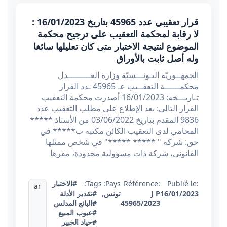
قرار تعقيبي عدد 45965 بتاريخ 16/01/2023 :
لا رقابة لمحكمة التعقيب على ترجيح محكمة
الموضوع لنتيجة الاختبار متى كان تعليلها سائغا
وله أصل ثابت بالأوراق
الجمهــوريّة التـونـــسيّة وزارة العـــــــــدل
محكمــــــة التعقــيب عـ 45965 ـدد القرار
تـاريـــخه: 16/01/2023 أصدرت محكمة التعقيب
القرار التالي: بعد الإطلاع على مطلب التعقيب عدد
9836 المقدم بتاريخ 03/06/2022 من الأستاذ *****
المحامي لدى التعقيب الكائن مكتبه ب***** في
حق: شركة " ***** *****" في شخص ممثلها
القانوني، شركة ذات مسؤولية محدودة، مقرها
Publié le:
Référence:
Pays:
Tags:
#الاختبار
ar
16/01/2023
J P
تونس
,
#تقدير الأدلة
45965/2023
#البائع المدلس
#عيوب المبيع
#حياد الخبير