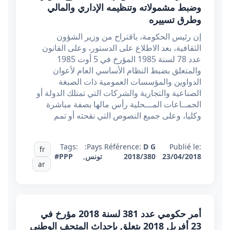
وضبط مشمولاته وتنظيمه الإداري والمالي
وطرق تسييره
إن رئيس الحكومة، باقتراح من وزير الشؤون
الثقافية، بعد الاطلاع على الدستور، وعلى القانون
عدد 78 لسنة 1985 المؤرخ في 5 أوت 1985
والمتعلق بضبط النظام الأساسي العام لأعوان
الدواوين والمؤسسات العمومية ذات الصبغة
الصناعية والتجارية والشركات التي تمتلك الدولة أو
الجمــاعات المـــحلية رأس مالها بصفة مباشرة
وكليا، وعلى جميع النصوص التي نقحته أو تمم
Tags:
Pays:
Référence:
D G
Publié le:
fr
23/04/2018
2018/380
تونس
,
#PPP
ar
أمر حكومي عدد 381 لسنة 2018 مؤرخ في
23 أفريل 2018 يتعلق بإحداث المتحف الوطني