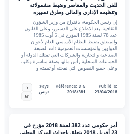
للفن الحديث والمعاصر وضبط مشمولاته
وتنظيمه الإداري والمالي وطرق تسييره
إن رئيس الحكومة، باقتراح من وزير الشؤون
الثقافية، بعد الاطلاع على الدستور، وعلى القانون
عدد 78 لسنة 1985 المؤرخ في 5 أوت 1985
والمتعلق بضبط النظام الأساسي العام لأعوان
الدواوين والمؤسسات العمومية ذات الصبغة
الصناعية والتجارية والشركات التي تمتلك الدولة أو
الجماعات المـحلية رأس مالها بصفة مباشرة وكليا،
وعلى جميع النصوص التي نقحته أو تممته و
Pays:
Référence:
D G
Publié le:
fr
23/04/2018
2018/381
تونس
,
ar
أمر حكومي عدد 382 لسنة 2018 مؤرخ في
23 أفريل 2018 يتعلق بإحداث المركز الوطني