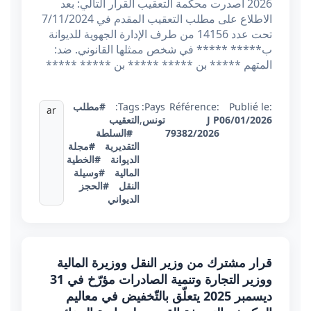
2026 أصدرت محكمة التعقيب القرار التالي: بعد
الاطلاع على مطلب التعقيب المقدم في 7/11/2024
تحت عدد 14156 من طرف الإدارة الجهوية للديوانة
ب***** ***** في شخص ممثلها القانوني. ضد:
المتهم ***** بن ***** ***** بن ***** *****
Publié le:
Référence:
Pays:
Tags:
#مطلب
ar
06/01/2026
J P
تونس
,
التعقيب
79382/2026
#السلطة
التقديرية
#مجلة
الديوانة
#الخطية
المالية
#وسيلة
النقل
#الحجز
الديواني
قرار مشترك من وزير النقل ووزيرة المالية
ووزير التجارة وتنمية الصادرات مؤرّخ في 31
ديسمبر 2025 يتعلّق بالتّخفيض في معاليم