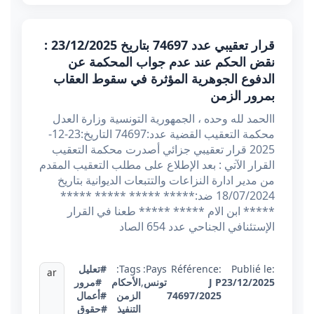
قرار تعقيبي عدد 74697 بتاريخ 23/12/2025 :
نقض الحكم عند عدم جواب المحكمة عن
الدفوع الجوهرية المؤثرة في سقوط العقاب
بمرور الزمن
االحمد لله وحده ، الجمهورية التونسية وزارة العدل
محكمة التعقيب القضية عدد:74697 التاريخ:23-12-
2025 قرار تعقيبي جزائي أصدرت محكمة التعقيب
القرار الآتي : بعد الإطلاع على مطلب التعقيب المقدم
من مدير ادارة النزاعات والتتبعات الديوانية بتاريخ
18/07/2024 ضد:***** ***** ***** *****
***** ابن الام ***** ***** طعنا في القرار
الإستئنافي الجناحي عدد 654 الصاد
Publié le:
Référence:
Pays:
Tags:
#تعليل
ar
23/12/2025
J P
تونس
,
الأحكام
#مرور
74697/2025
الزمن
#أعمال
التنفيذ
#حقوق