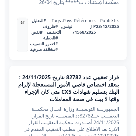
محكمة الإستئناف ب***** بتاريخ 26/04
Publié le:
Référence:
Pays:
Tags:
#التعليل
ar
23/12/2025
J P
تونس
,
#ظروف
71568/2025
التخفيف
#نقض
#الخطية
#قصور التسبيب
#مخالفة صرفية
قرار تعقيبي عدد 82782 بتاريخ 24/11/2025 :
ينعقد اختصاص قاضي الأمور المستعجلة لإلزام
البنك بتسليم شهادات CX5 متى كان الإجراء
وقتيا لا يبت في صحة المعاملات
الجمهوريــة التونسيــة وزارة العـدل محكمــة
التعقيــب عــ82782دد القضيـــة تاريخ القرار:
24/11/2025 أصــدرت محكمة التعقيـب القرار
الاتي: بعد الاطلاع على مطلب التعقيب المقدم في
07/02/2025 تحت عــ14275دد مــن الاستـــاذ