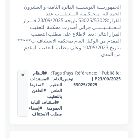
الجمهوريـــة التونسيــة الدائرة الثامنة و العشرون
الحمد لله، مـحـكـمـة الـتـعـقـيـب عدد
القرار:53025/53028 تاريخه:23/09/2025 قـــرار
تــعــقــيــبــي جزائي أصدرت محكمة التعقيب
القرار التالي: بعد الاطلاع على مطلب التعقيب
المقدم من الوكيل العام بمحكمة الاستئناف ب*****
بتاريخ 10/05/2023 وعلى مطلب التعقيب المقدم
من المدي
Publié le:
Référence:
Pays:
Tags:
#النظام
ar
23/09/2025
J P
تونس
,
العام
#مستندات
53025/2025
التعقيب
#سقوط
الطعن
#الطعن
بالتعقيب
#استئناف النيابة
العمومية
#إمضاء
مطلب الاستئناف