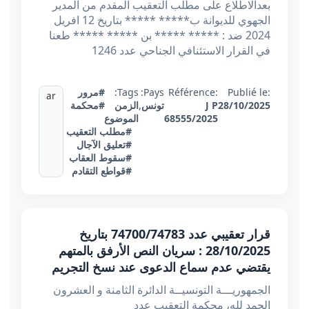
بعدالاطلاع على مطلب التعقيب المقدم من المدير
الجهوي للديوانة ب***** ***** بتاريخ 12 افريل
2024 ضد : ***** ***** بن ***** ***** طعنا
في القرار الاستئنافي الجناحي عدد 1246
Publié le:
Référence:
Pays:
Tags:
#مرور
ar
28/10/2025
J P
تونس
,
الزمن
#محكمة
68555/2025
الموضوع
#مطلب التعقيب
#تعليق الآجال
#سقوط العقاب
#قواطع التقادم
قرار تعقيبي عدد 74700/74783 بتاريخ
28/10/2025 : سريان النص الأرفق بالمتهم
يقتضي عدم سماع الدعوى عند نسخ التجريم
الجمهوريـــة التونسيــة الدائرة الثامنة و العشرون
الحمد لله، محكمة التعقيب عدد