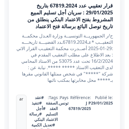
قرار تعقيبي عدد 67819.2024 بتاريخ
29/01/2025 : سريان أجل تسليم المبيع
المشروط بفتح الاعتماد البنكي ينطلق من
تاريخ توصل البائع برسالة فتح الاعتماد
ح/ر الجمهوريــة التونسيــة وزارة العـدل محكمــة
التعقيــب *عـ67819.2024ـدد القضيـــة تاريخـــه
:29-01-2025 أصــدرت محكمة التعقيـب القرار الاتي
: بعد الاطلاع على مطلب التعقيب المقدم في
16/2/2024 تحت عدد 53075 من الاستاذ المحامي
لدى التعقيب الاستاذ ***** *****. نيابة عن :
شركة "*****" في شخص ممثلها القانوني مقرها
بـ***** محل مخابرتها بمكتب نائبها
Publié le:
Référence:
Pays:
Tags:
#عقد
ar
29/01/2025
J P
تونس
,
الصفقة
#تنفيذ
67819/2025
العقد
#أجل
التسليم
#رسالة
الاعتماد البنكي
#تعديل الكمية