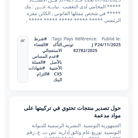
***** المحامي لدى التعقيب . نيابــة عـــن : بنك
***** في شخص ممثلها القانوني , الكائن مقره
الرئيسي ***** ***** ***** ***** ***** ,
Publié le:
Référence:
Pays:
Tags:
#شرط
ar
24/11/2025
J P
تونس
,
التأكد
#القضاء
82782/2025
الاستعجالي
#عدم المساس
بالأصل
#العملة
الأجنبية
#شهادات
CX5
#التزام
البنك
حول تصدير منتجات تحتوي في تركيبتها على
مواد مدعمة
الجمهورية التونسية النشرية الرسمية للديوانة
التونسية توزيع عام وثائق إدارية نص ت. ع. رقم