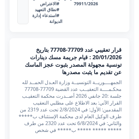
79911/2026
#الاعتراض
#نطاق التعهيد
#استدعاء إدارة
الديوانة
قرار تعقيبي عدد 77709-77708 بتاريخ
20/01/2026 : قيام جريمة مسك دينارات
تونسية مجهولة المصدر بثبوت عجز الماسك
عن تقديم ما يثبت مصدرها
الجمهــــوريــة التونسيــة وزارة العـدل الحمــد لله
محكـمــــة التعقيــب عدد القضية 77709-77708
جلسة :20 جانفي 2026 أصــدرت محكمة التعقيـب
القرار الآتي: بعد الاطلاع على مطلبي التعقيب
المقدمين: الأول: في 2/8/2024 تحت عدد 2319 من
طرف الوكيل العام لدى محكمة الإستئناف ب*****
والثاني: في 6/8/2024 تحت عدد 2320 من طرف
***** ***** ***** ب***** في شخص