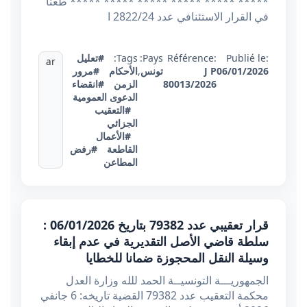
***** ***** ***** ***** ***** ***** طعنا
في القرار الاستئنافي عدد 2822/24 ا
Publié le:
Référence:
Pays:
Tags:
#تعليل
ar
06/01/2026
J P
تونس
,
الأحكام
#مرور
80013/2026
الزمن
#انقضاء
الدعوى العمومية
#التعقيب
الجزائي
#الأعمال
القاطعة
#رفض
المطاعن
قرار تعقيبي عدد 79382 بتاريخ 06/01/2026 :
سلطة قاضي الأصل التقديرية في عدم إبقاء
وسيلة النقل المحجوزة ضمانا للخطايا
الجمهوريـــة التونسيــة الحمد للله وزارة العدل
محكمة التعقيب عدد 79382 القضية تاريخه: 6 جانفي